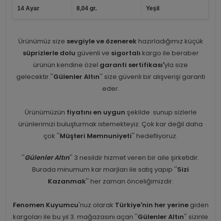
14 Ayar
8,04 gr.
Yeşil
Ürünümüz size
sevgiyle ve özenerek
hazırladığımız küçük
süprizlerle dolu
güvenli ve
sigortalı
kargo ile beraber
ürünün kendine özel
garanti sertifikası'
yla size
gelecektir.''
Gülenler Altın
'' size güvenli bir alışverişi garanti
eder.
Ürünümüzün
fiyatını en uygun
şekilde sunup sizlerle
ürünlerimizi buluşturmak istemekteyiz. Çok kar değil daha
çok ''
Müşteri Memnuniyeti
'' hedefliyoruz.
''
Gülenler Altın
'' 3 nesildir hizmet veren bir aile şirketidir.
Burada minumum kar marjları ile satış yapıp ''
Sizi
Kazanmak
'' her zaman önceliğimizdir.
Fenomen Kuyumcu
'nuz olarak
Türkiye'nin her yerine
giden
kargoları ile bu yıl 3. mağazasını açan ''
Gülenler Altın
'' sizinle