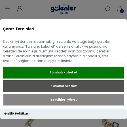
0
Ana sayfa
/
Bileklik
/
14 Ayar Altın Bileklik
/
Çerez Tercihleri
14 Ayar Altıın Mini Sallantılı Bileklik
Size en iyi deneyimi sunmak için zorunlu ve isteğe bağlı çerezler
14 Ayar Altıın Mini Sallantılı Bileklik
kullanıyoruz. “Tümünü kabul et” derseniz analitik ve pazarlama
çerezleri de etkinleşir. “Tümünü reddet” yalnızca zorunlu çerezleri
bırakır. Tercihlerinizi dilediğiniz zaman sayfanın altındaki “Çerez
Ayarları” bağlantısından değiştirebilirsiniz.
Tümünü kabul et
Tümünü reddet
Tercihleri yönet
Gizlilik Politikası