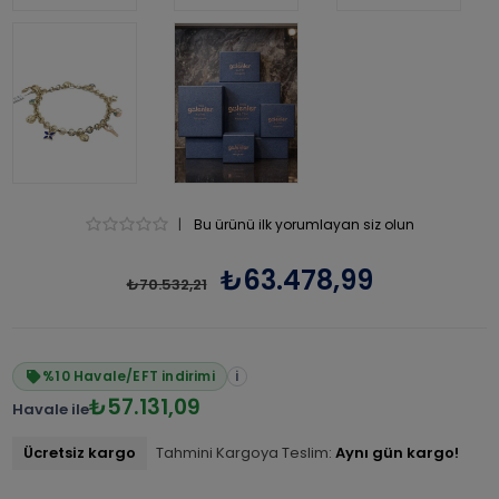
|
Bu ürünü ilk yorumlayan siz olun
₺63.478,99
₺70.532,21
%10 Havale/EFT indirimi
i
₺57.131,09
Havale ile
Ücretsiz kargo
Tahmini Kargoya Teslim:
Aynı gün kargo!