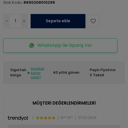
Stok Kodu:
8690208010295
Sepete ekle
WhatsApp İle Sipariş Ver
Sigortalı
Sigortalı
Peşin Fiyatına
40 yıllık güven
kargo
kargo
3 Taksit
nedir?
MÜŞTERİ DEĞERLENDİRMELERİ
|
|
G** A**
|
27.03.2024