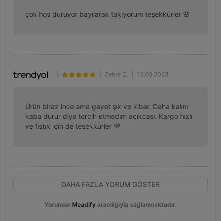
çok hoş duruyor bayılarak takıyorum teşekkürler 🌸
|
|
Zehra Ç.
|
15.05.2023
Ürün biraz ince ama gayet şık ve kibar. Daha kalını 
kaba durur diye tercih etmedim açıkcası. Kargo hızlı 
ve fıstık için de teşekkürler 💜
DAHA FAZLA YORUM GÖSTER
Yorumlar
Meadify
aracılığıyla sağlanmaktadır.