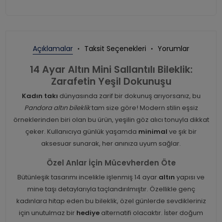
Açıklamalar
Taksit Seçenekleri
Yorumlar
14 Ayar Altın Mini Sallantılı Bileklik:
Zarafetin Yeşil Dokunuşu
Kadın takı
dünyasında zarif bir dokunuş arıyorsanız, bu
Pandora altın bileklik
tam size göre! Modern stilin eşsiz
örneklerinden biri olan bu ürün, yeşilin göz alıcı tonuyla dikkat
çeker. Kullanıcıya günlük yaşamda
minimal
ve şık bir
aksesuar sunarak, her anınıza uyum sağlar.
Özel Anlar İçin Mücevherden Öte
Bütünleşik tasarımı incelikle işlenmiş 14 ayar
altın
yapısı ve
mine taşı detaylarıyla taçlandırılmıştır. Özellikle genç
kadınlara hitap eden bu bileklik, özel günlerde sevdikleriniz
için unutulmaz bir
hediye
alternatifi olacaktır. İster doğum