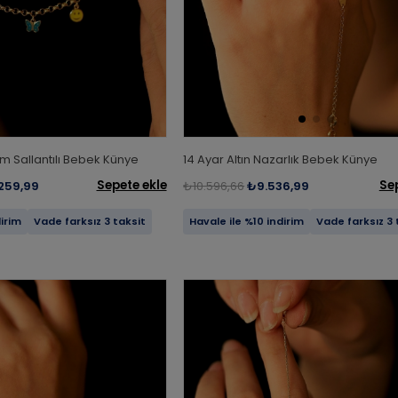
rm Sallantılı Bebek Künye
14 Ayar Altın Nazarlık Bebek Künye
Sepete ekle
Se
259,99
₺10.596,66
₺9.536,99
dirim
Vade farksız 3 taksit
Havale ile %10 indirim
Vade farksız 3 