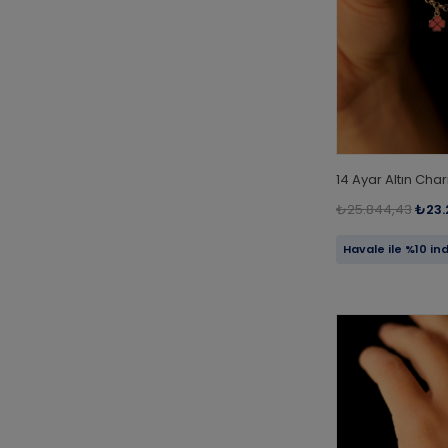
14 Ayar Altın Cha
₺25.844,43
₺23.
Havale ile %10 in