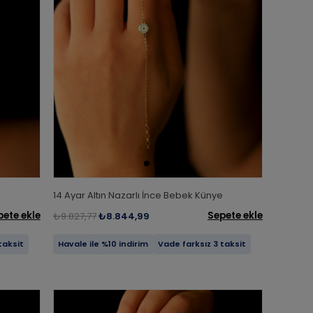
14 Ayar Altın Nazarlı İnce Bebek Künye
pete ekle
Sepete ekle
₺9.827,77
₺8.844,99
taksit
Havale ile %10 indirim
Vade farksız 3 taksit