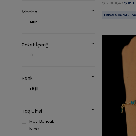
₺17.904,43
₺16.1
Maden
Havale ile %10 in
Altın
Paket İçeriği
1'li
Renk
Yeşil
Taş Cinsi
Mavi Boncuk
Mine