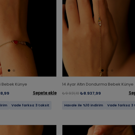
pli Bebek Künye
14 Ayar Altın Dondurma Bebek Künye
Sepete ekle
Se
58,99
₺9.931,10
₺8.937,99
dirim
Vade farksız 3 taksit
Havale ile %10 indirim
Vade farksız 3 