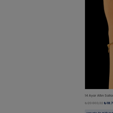
14 Ayar Altın Sall
₺20.803,32
₺18.