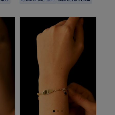
taksit
Havale ile %10 indirim
Vade farksız 3 taksit