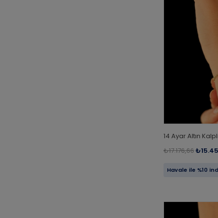
14 Ayar Altın Kal
₺17.176,66
₺15.4
Havale ile %10 in