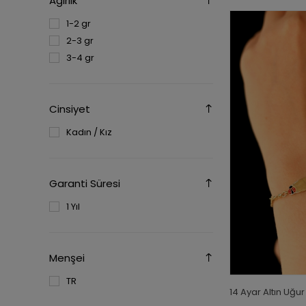
Ağırlık
1-2 gr
2-3 gr
3-4 gr
Cinsiyet
Kadın / Kız
Garanti Süresi
1 Yıl
Menşei
TR
14 Ayar Altın Uğ