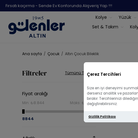
Fırsatı kaçırma - Sende Ev Konforunda Alışveriş Yap !!!
Kolye
Yüzük
Set & Takım
Kol
Ana sayfa
/
Çocuk
/
Altın Çocuk Bileklik
Altın Ç
Filtreler
Tümünü Temizle
Çerez Tercihleri
Size en iyi deneyimi sunmak 
Fiyat aralığı
derseniz analitik ve pazarla
bırakır. Tercihlerinizi diled
Min:
₺8.844
Maks:
₺26.718
değiştirebilirsiniz.
Gizlilik Politikası
8844
26718