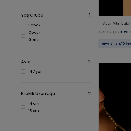
Yaş Grubu
14 Ayar Altın Bul
Bebek
₺22.323,32
₺20.
Çocuk
Genç
Havale ile %10 in
Ayar
14 Ayar
Bileklik Uzunluğu
14 cm
15 cm