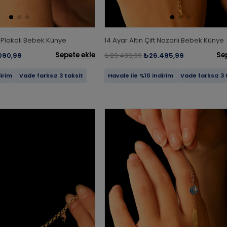
ut Plakalı Bebek Künye
14 Ayar Altın Çift Nazarlı Bebek Künye
Sepete ekle
Se
090,99
₺29.439,99
₺26.495,99
dirim
Vade farksız 3 taksit
Havale ile %10 indirim
Vade farksız 3 