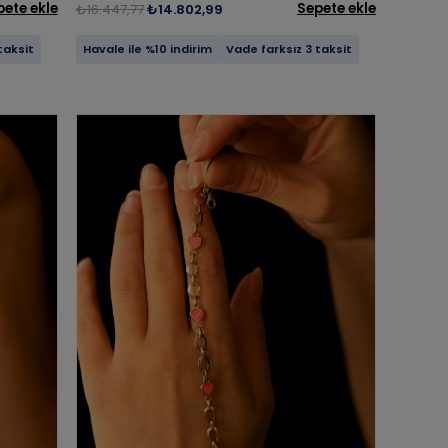
pete ekle
Sepete ekle
₺16.447,77
₺14.802,99
taksit
Havale ile %10 indirim
Vade farksız 3 taksit