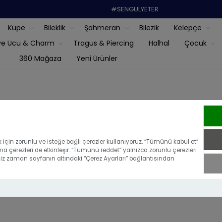
#SENGULYETER
Küpe
Bileklik
Şahmeran
Bilezik
Kelepçe
ye Ucu & Charm
Tragus & Piercing
Halhal
Çocuk
360 Mağaza
Yeni Ürünler
ocuk Bileklik
için zorunlu ve isteğe bağlı çerezler kullanıyoruz. “Tümünü kabul et”
ma çerezleri de etkinleşir. “Tümünü reddet” yalnızca zorunlu çerezleri
iğiniz zaman sayfanın altındaki “Çerez Ayarları” bağlantısından
14 Ayar