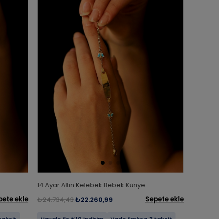
14 Ayar Altın Kelebek Bebek Künye
pete ekle
Sepete ekle
₺24.734,43
₺22.260,99