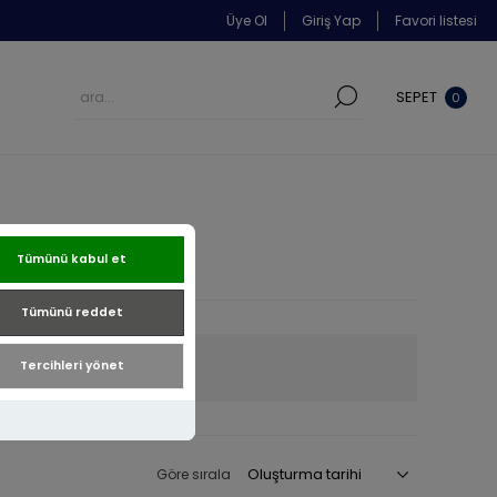
Üye Ol
Giriş Yap
Favori listesi
SEPET
0
Tümünü kabul et
Tümünü reddet
22 Ayar
Tercihleri yönet
Göre sırala