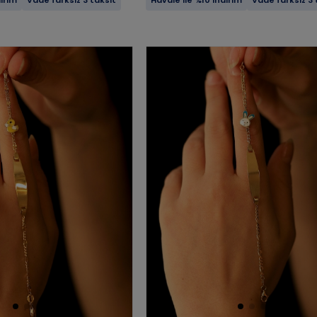
dirim
Vade farksız 3 taksit
Havale ile %10 indirim
Vade farksız 3 