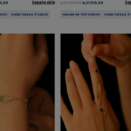
Sepete ekle
Se
13,99
₺23.906,66
₺21.515,99
dirim
Vade farksız 3 taksit
Havale ile %10 indirim
Vade farksız 3 