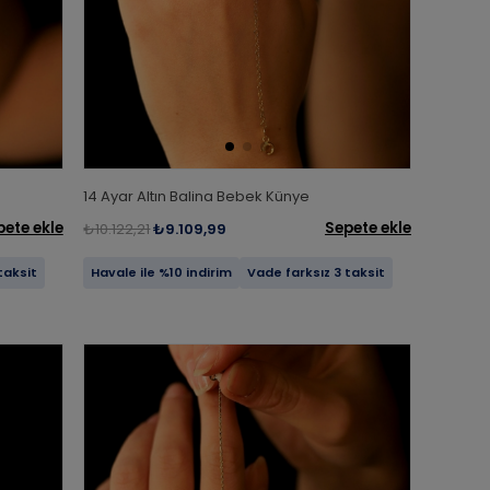
14 Ayar Altın Balina Bebek Künye
pete ekle
Sepete ekle
₺10.122,21
₺9.109,99
taksit
Havale ile %10 indirim
Vade farksız 3 taksit