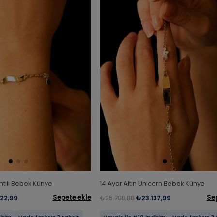
antılı Bebek Künye
14 Ayar Altın Unicorn Bebek Künye
Sepete ekle
Se
722,99
₺25.708,88
₺23.137,99