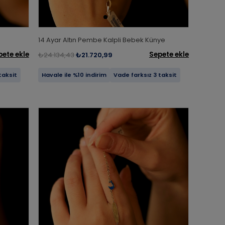
14 Ayar Altın Pembe Kalpli Bebek Künye
pete ekle
Sepete ekle
₺24.134,43
₺21.720,99
taksit
Havale ile %10 indirim
Vade farksız 3 taksit