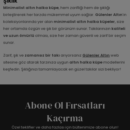
Şıklık
Minimalist altın halka küpe
, hem zarifliği hem de şıklığı
birleştirerek her tarzda mükemmel uyum sağlar.
Gülenler Altın
’ın
koleksiyonlarında yer alan
minimalist altın halka küpeler
, size
her ortamda özgün ve şık bir görünüm sunar. Takılarınızın
kaliteli
ve uzun ömürlü
olması, size her zaman güvenli ve zarif bir seçim
sunar.
Zarif, şık ve
zamansız bir takı
arıyorsanız
Gülenler Altın
web
sitesine göz atarak tarzınıza uygun
altın halka küpe
modellerini
keşfedin. Şıklığınızı tamamlayacak en güzel takılar sizi bekliyor!
Abone Ol Fırsatları
Kaçırma
Özel teklifler ve daha fazlası için bültenimize abone olun!