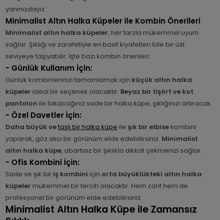
yanınızdayız.
Minimalist Altın Halka Küpeler ile Kombin Önerileri
Minimalist altın halka küpeler
, her tarzla mükemmel uyum
sağlar. Şıklığı ve zarafetiyle en basit kıyafetleri bile bir üst
seviyeye taşıyabilir. İşte bazı kombin önerileri:
- Günlük Kullanım İçin:
Günlük kombinlerinizi tamamlamak için
küçük altın halka
küpeler
ideal bir seçenek olacaktır.
Beyaz bir tişört ve kot
pantolon
ile takacağınız sade bir halka küpe, şıklığınızı artıracak.
- Özel Davetler İçin:
Daha büyük ve
taşlı bir halka küpe
ile
şık bir elbise
kombini
yaparak, göz alıcı bir görünüm elde edebilirsiniz.
Minimalist
altın halka küpe
, abartısız bir şıklıkla dikkat çekmenizi sağlar.
- Ofis Kombini İçin:
Sade ve şık bir
iş kombini
için
orta büyüklükteki altın halka
küpeler
mükemmel bir tercih olacaktır. Hem zarif hem de
profesyonel bir görünüm elde edebilirsiniz.
Minimalist Altın Halka Küpe ile Zamansız