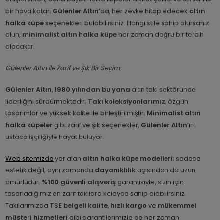
bir hava katar.
Gülenler Altın
’da, her zevke hitap edecek
altın
halka küpe
seçenekleri bulabilirsiniz. Hangi stile sahip olursanız
olun,
minimalist altın halka küpe
her zaman doğru bir tercih
olacaktır.
Gülenler Altın ile Zarif ve Şık Bir Seçim
Gülenler Altın
,
1980 yılından bu yana
altın takı sektöründe
liderliğini sürdürmektedir.
Takı koleksiyonlarımız
, özgün
tasarımlar ve yüksek kalite ile birleştirilmiştir.
Minimalist altın
halka küpeler
gibi zarif ve şık seçenekler,
Gülenler Altın
’ın
ustaca işçiliğiyle hayat buluyor.
Web sitemizde
yer alan
altın halka küpe modelleri
;
sadece
estetik değil, aynı zamanda
dayanıklılık
açısından da uzun
ömürlüdür.
%100 güvenli alışveriş
garantisiyle, sizin için
tasarladığımız en zarif takılara kolayca sahip olabilirsiniz.
Takılarımızda
TSE belgeli kalite
,
hızlı kargo
ve
mükemmel
müşteri hizmetleri
gibi garantilerimizle de her zaman