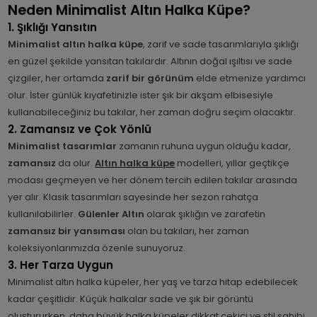
Neden Minimalist Altın Halka Küpe?
1. Şıklığı Yansıtın
Minimalist altın halka küpe
, zarif ve sade tasarımlarıyla şıklığı
en güzel şekilde yansıtan takılardır. Altının doğal ışıltısı ve sade
çizgiler, her ortamda
zarif bir görünüm
elde etmenize yardımcı
olur. İster günlük kıyafetinizle ister şık bir akşam elbisesiyle
kullanabileceğiniz bu takılar, her zaman doğru seçim olacaktır.
2. Zamansız ve Çok Yönlü
Minimalist tasarımlar
zamanın ruhuna uygun olduğu kadar,
zamansız
da olur.
Altın halka küpe
modelleri, yıllar geçtikçe
modası geçmeyen ve her dönem tercih edilen takılar arasında
yer alır. Klasik tasarımları sayesinde her sezon rahatça
kullanılabilirler.
Gülenler Altın
olarak şıklığın ve zarafetin
zamansız bir yansıması
olan bu takıları, her zaman
koleksiyonlarımızda özenle sunuyoruz.
3. Her Tarza Uygun
Minimalist altın halka küpeler, her yaş ve tarza hitap edebilecek
kadar çeşitlidir. Küçük halkalar sade ve şık bir görüntü
oluştururken, daha büyük halka küpeler dikkat çekici ve stil sahibi