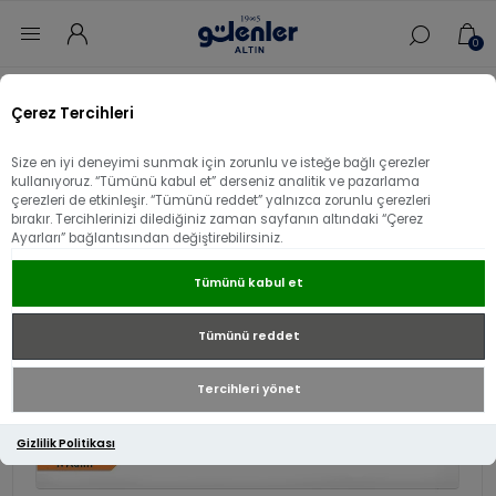
0
Bilezik Boyu Ölçme
Çerez Tercihleri
Size en iyi deneyimi sunmak için zorunlu ve isteğe bağlı çerezler
kullanıyoruz. “Tümünü kabul et” derseniz analitik ve pazarlama
Bilezik Boyu Hakkında
çerezleri de etkinleşir. “Tümünü reddet” yalnızca zorunlu çerezleri
Bilezik Boyu Ölçü Alma Yöntemleri
bırakır. Tercihlerinizi dilediğiniz zaman sayfanın altındaki “Çerez
Ayarları” bağlantısından değiştirebilirsiniz.
Tümünü kabul et
Yöntem 1 (Çap)
Tümünü reddet
Tercihleri yönet
Gizlilik Politikası