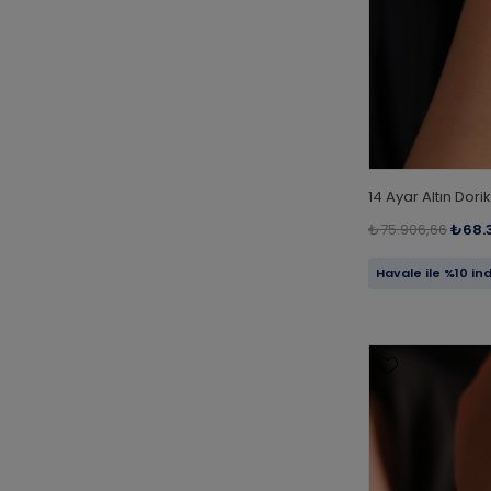
14 Ayar Altın Dorik
₺75.906,66
₺68.
Havale ile %10 in