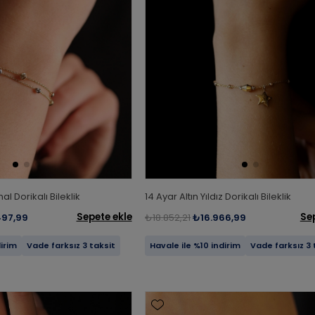
al Dorikalı Bileklik
14 Ayar Altın Yıldız Dorikalı Bileklik
Sepete ekle
Se
497,99
₺18.852,21
₺16.966,99
dirim
Vade farksız 3 taksit
Havale ile %10 indirim
Vade farksız 3 