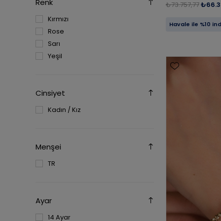
Renk
₺73.757,77
₺66.3
Kırmızı
Havale ile %10 in
Rose
Sarı
Yeşil
Cinsiyet
Kadın / Kız
Menşei
TR
Ayar
14 Ayar