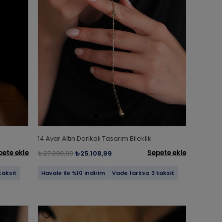
14 Ayar Altın Dorikalı Tasarım Bileklik
pete ekle
Sepete ekle
₺27.898,88
₺25.108,99
taksit
Havale ile %10 indirim
Vade farksız 3 taksit