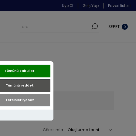
Üye Ol
Giriş Yap
Favori listesi
SEPET
0
Tümünü kabul et
Tümünü reddet
22 Ayar
Tercihleri yönet
Göre sırala