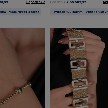
Sepete ekle
Se
81,99
₺66.322,21
₺59.689,99
dirim
Vade farksız 3 taksit
Havale ile %10 indirim
Vade farksız 3 