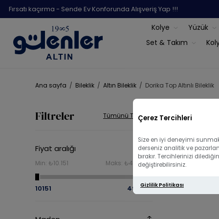
Fırsatı kaçırma - Sende Ev Konforunda Alışveriş Yap !!!
Kolye
Yüzük
Set & Takım
Kol
Ana sayfa
/
Bileklik
/
Altın Bileklik
/
Dorika Top Altınlı Bileklik
Dorika 
Filtreler
Tümünü Temizle
Çerez Tercihleri
Size en iyi deneyimi sunmak 
Fiyat aralığı
derseniz analitik ve pazarla
bırakır. Tercihlerinizi diled
Min:
₺10.151
Maks:
₺490.322
değiştirebilirsiniz.
Gizlilik Politikası
10151
490322