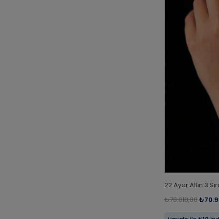
22 Ayar Altın 3 Sır
₺78.818,88
₺70.9