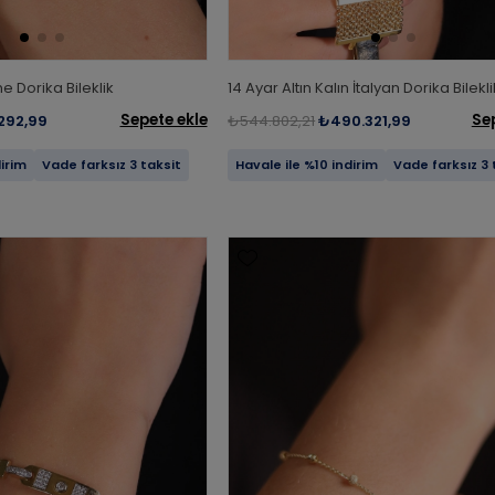
e Dorika Bileklik
14 Ayar Altın Kalın İtalyan Dorika Bilekli
Sepete ekle
Se
292,99
₺544.802,21
₺490.321,99
dirim
Vade farksız 3 taksit
Havale ile %10 indirim
Vade farksız 3 