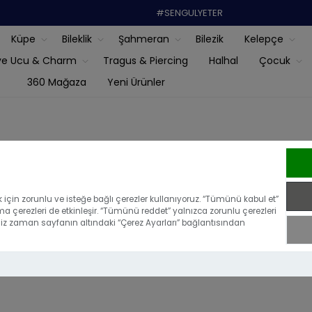
#SENGULYETER
Küpe
Bileklik
Şahmeran
Bilezik
Kelepçe
ye Ucu & Charm
Tragus & Piercing
Halhal
Çocuk
360 Mağaza
Yeni Ürünler
Top Altınlı Bileklik
için zorunlu ve isteğe bağlı çerezler kullanıyoruz. “Tümünü kabul et”
ma çerezleri de etkinleşir. “Tümünü reddet” yalnızca zorunlu çerezleri
iğiniz zaman sayfanın altındaki “Çerez Ayarları” bağlantısından
14 Ayar