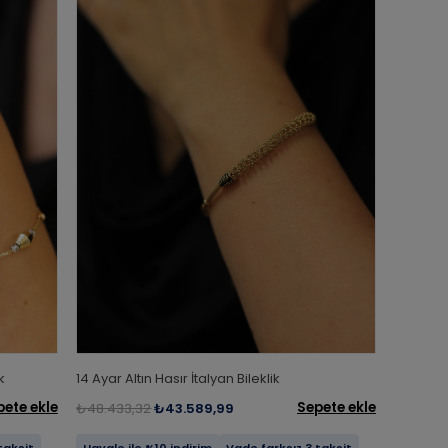
k
14 Ayar Altın Hasır İtalyan Bileklik
pete ekle
Sepete ekle
₺48.433,32
₺43.589,99