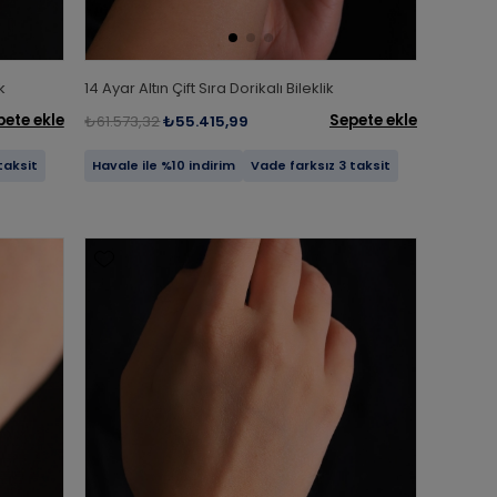
k
14 Ayar Altın Çift Sıra Dorikalı Bileklik
pete ekle
Sepete ekle
₺61.573,32
₺55.415,99
taksit
Havale ile %10 indirim
Vade farksız 3 taksit