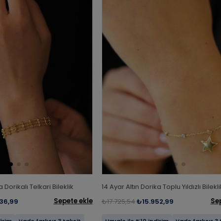
a Dorikalı Telkari Bileklik
14 Ayar Altın Dorika Toplu Yıldızlı Bilekli
Sepete ekle
Se
36,99
₺17.725,54
₺15.952,99