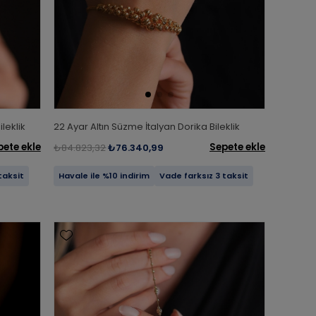
ileklik
22 Ayar Altın Süzme İtalyan Dorika Bileklik
pete ekle
Sepete ekle
₺84.823,32
₺76.340,99
taksit
Havale ile %10 indirim
Vade farksız 3 taksit