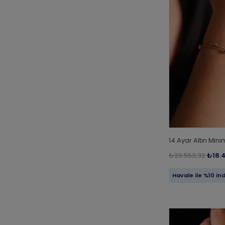
14 Ayar Altın Minim
₺20.553,32
₺18.
Havale ile %10 in