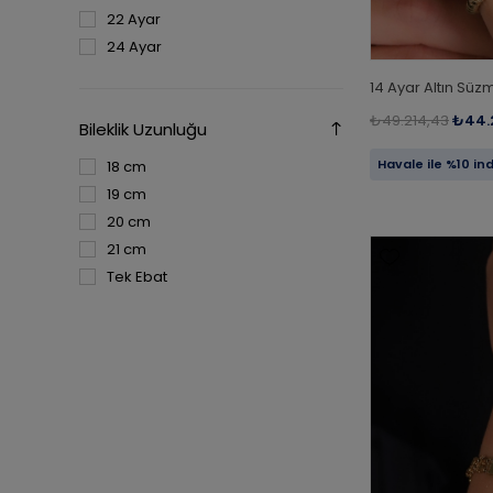
22 Ayar
24 Ayar
14 Ayar Altın Süzm
₺49.214,43
₺44.
Bileklik Uzunluğu
Havale ile %10 in
18 cm
19 cm
20 cm
21 cm
Tek Ebat