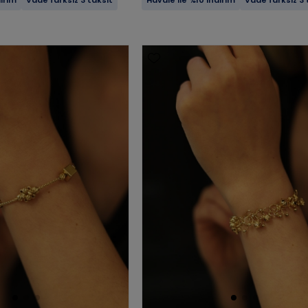
dirim
Vade farksız 3 taksit
Havale ile %10 indirim
Vade farksız 3 