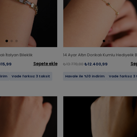
alı İtalyan Bileklik
14 Ayar Altın Dorikalı Kumlu Hediyelik B
Sepete ekle
Se
315,99
₺13.778,88
₺12.400,99
dirim
Vade farksız 3 taksit
Havale ile %10 indirim
Vade farksız 3 