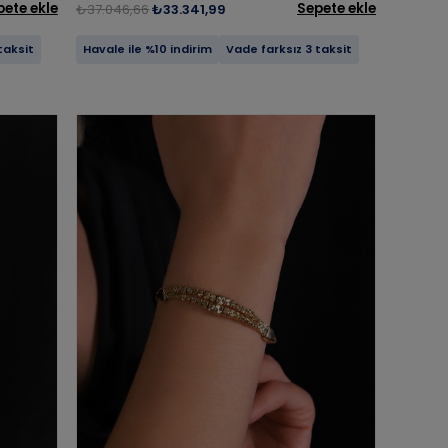
pete ekle
Sepete ekle
₺37.046,66
₺33.341,99
taksit
Havale ile %10 indirim
Vade farksız 3 taksit