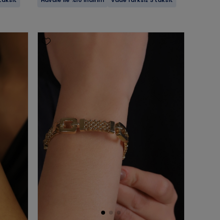
taksit
Havale ile %10 indirim
Vade farksız 3 taksit