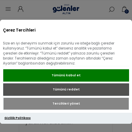
0
Gülenler Altın Güvenilir mi ?
Çerez Tercihleri
Size en iyi deneyimi sunmak için zorunlu ve isteğe bağlı çerezler
kullanıyoruz. “Tümünü kabul et” derseniz analitik ve pazarlama
Gülenler Altın hakkında daha
çerezleri de etkinleşir. “Tümünü reddet” yalnızca zorunlu çerezleri
bırakır. Tercihlerinizi dilediğiniz zaman sayfanın altındaki “Çerez
fazla bilgi edinmek için
Google
Ayarları” bağlantısından değiştirebilirsiniz.
ve
Trendyol
müşteri yorumlarını
okuyarak sunduğumuz yüksek
Tümünü kabul et
kalite ve güvenilir hizmeti
Tümünü reddet
görebilirsiniz.
Tercihleri yönet
Bu yorumlar, bizimle ilgili
doğrudan bilgi sahibi olmanıza
Gizlilik Politikası
yardımcı olacaktır.