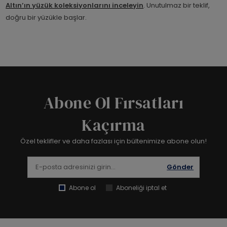
Altın’ın yüzük koleksiyonlarını inceleyin
. Unutulmaz bir teklif,
doğru bir yüzükle başlar.
Abone Ol Fırsatları
Kaçırma
Özel teklifler ve daha fazlası için bültenimize abone olun!
Gönder
Abone ol
Aboneliği iptal et