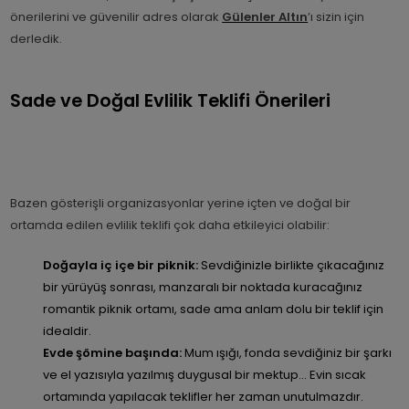
önerilerini ve güvenilir adres olarak
Gülenler Altın
’ı sizin için
derledik.
Sade ve Doğal Evlilik Teklifi Önerileri
Bazen gösterişli organizasyonlar yerine içten ve doğal bir
ortamda edilen evlilik teklifi çok daha etkileyici olabilir:
Doğayla iç içe bir piknik:
Sevdiğinizle birlikte çıkacağınız
bir yürüyüş sonrası, manzaralı bir noktada kuracağınız
romantik piknik ortamı, sade ama anlam dolu bir teklif için
idealdir.
Evde şömine başında:
Mum ışığı, fonda sevdiğiniz bir şarkı
ve el yazısıyla yazılmış duygusal bir mektup... Evin sıcak
ortamında yapılacak teklifler her zaman unutulmazdır.