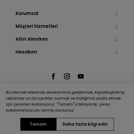
Kurumsal
Müşteri hizmetleri
Altın Alınırken
Hesabım
Bu internet sitesinde deneyiminizi geliştirmek, kişiselleştirilmiş
reklamlar ya da içerikler sunmak ve trafiğimizi analiz etmek
için çerezleri kullanıyoruz. "Tamam"a tıklayarak, çerez
Powered by
nopCommerce
kullanımımıza izin vermiş olursunuz.
Tamam
Daha fazla bilgi edin
Telif hakkı © 2026 Gulenler Altın. Tüm hakları saklıdır.