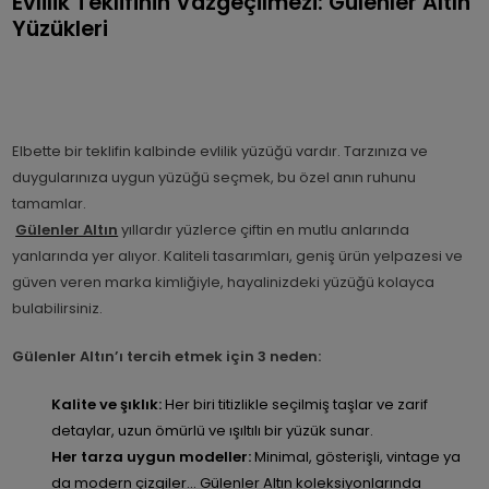
Evlilik Teklifinin Vazgeçilmezi: Gülenler Altın
Yüzükleri
Elbette bir teklifin kalbinde evlilik yüzüğü vardır. Tarzınıza ve
duygularınıza uygun yüzüğü seçmek, bu özel anın ruhunu
tamamlar.
Gülenler Altın
yıllardır yüzlerce çiftin en mutlu anlarında
yanlarında yer alıyor. Kaliteli tasarımları, geniş ürün yelpazesi ve
güven veren marka kimliğiyle, hayalinizdeki yüzüğü kolayca
bulabilirsiniz.
Gülenler Altın’ı tercih etmek için 3 neden:
Kalite ve şıklık:
Her biri titizlikle seçilmiş taşlar ve zarif
detaylar, uzun ömürlü ve ışıltılı bir yüzük sunar.
Her tarza uygun modeller:
Minimal, gösterişli, vintage ya
da modern çizgiler… Gülenler Altın koleksiyonlarında