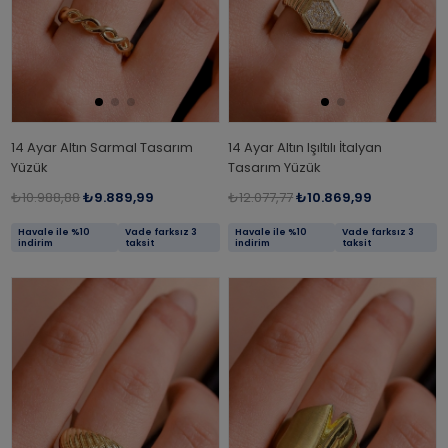
14 Ayar Altın Sarmal Tasarım
14 Ayar Altın Işıltılı İtalyan
Yüzük
Tasarım Yüzük
₺10.988,88
₺9.889,99
₺12.077,77
₺10.869,99
Havale ile %10
Vade farksız 3
Havale ile %10
Vade farksız 3
indirim
taksit
indirim
taksit