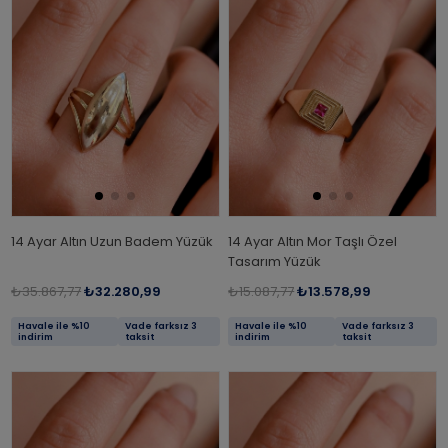
14 Ayar Altın Uzun Badem Yüzük
14 Ayar Altın Mor Taşlı Özel
Tasarım Yüzük
₺35.867,77
₺32.280,99
₺15.087,77
₺13.578,99
Havale ile %10
Vade farksız 3
Havale ile %10
Vade farksız 3
indirim
taksit
indirim
taksit