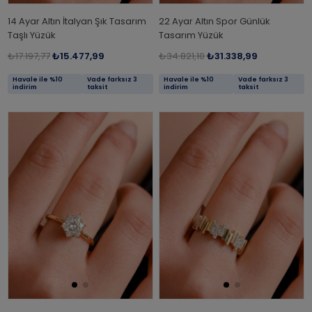
14 Ayar Altın İtalyan Şık Tasarım
22 Ayar Altın Spor Günlük
Taşlı Yüzük
Tasarım Yüzük
₺17.197,77
₺15.477,99
₺34.821,10
₺31.338,99
Havale ile %10
Vade farksız 3
Havale ile %10
Vade farksız 3
indirim
taksit
indirim
taksit