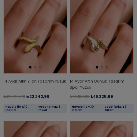
14 Ayar Altın Yılan Tasarım Yüzük
14 Ayar Altın Günlük Tasarım
Spor Yüzük
₺24.714,43
₺22.242,99
₺18.139,99
₺16.325,99
Havale ile %10
Vade farksız 3
Havale ile %10
Vade farksız 3
indirim
taksit
indirim
taksit