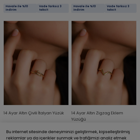
Havale ile %10
Vade farksız 3
Havale ile %10
Vade farksız 3
indirim
taksit
indirim
taksit
14 Ayar Altın Çivili İtalyan Yüzük
14 Ayar Altın Zigzag Eklem
Yüzüğü
₺16.235,54
₺14.611,99
₺11.018,88
₺9.916,99
Bu internet sitesinde deneyiminizi geliştirmek, kişiselleştirilmiş
reklamlar ya da içerikler sunmak ve trafiğimizi analiz etmek
Havale ile %10
Vade farksız 3
Havale ile %10
Vade farksız 3