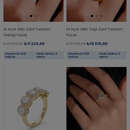
14 Ayar Altın Zarif Tasarım
14 Ayar Altın Taşlı Zarif Tasarım
Tektaş Yüzük
Yüzük
₺12.583,32
₺11.324,99
₺17.239,99
₺15.515,99
Havale ile %10
Vade farksız 3
Havale ile %10
Vade farksız 3
indirim
taksit
indirim
taksit