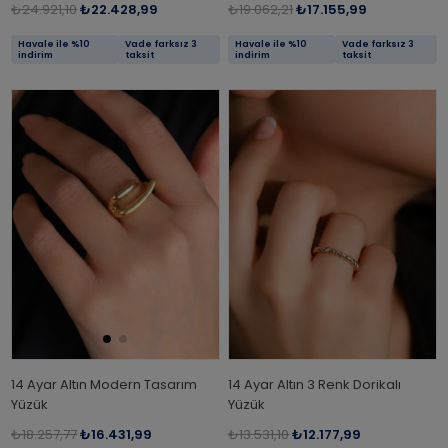
₺24.921,10
₺22.428,99
₺19.062,21
₺17.155,99
Havale ile %10
Vade farksız 3
Havale ile %10
Vade farksız 3
indirim
taksit
indirim
taksit
14 Ayar Altın Modern Tasarım
14 Ayar Altın 3 Renk Dorikalı
Yüzük
Yüzük
₺18.257,77
₺16.431,99
₺13.531,10
₺12.177,99