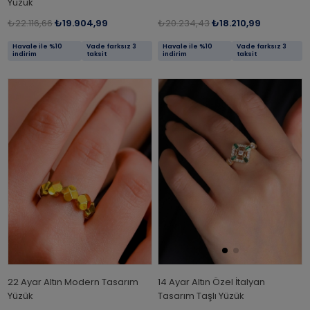
Yüzük
₺22.116,66
₺19.904,99
₺20.234,43
₺18.210,99
Havale ile %10
Vade farksız 3
Havale ile %10
Vade farksız 3
indirim
taksit
indirim
taksit
22 Ayar Altın Modern Tasarım
14 Ayar Altın Özel İtalyan
Yüzük
Tasarım Taşlı Yüzük