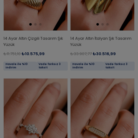
14 Ayar Altın Çizgili Tasarım Şık
14 Ayar Altın İtalyan Şık Tasarım
Yüzük
Yüzük
₺11.751,10
₺10.575,99
₺33.907,77
₺30.516,99
Havale ile %10
Vade farksız 3
Havale ile %10
Vade farksız 3
indirim
taksit
indirim
taksit