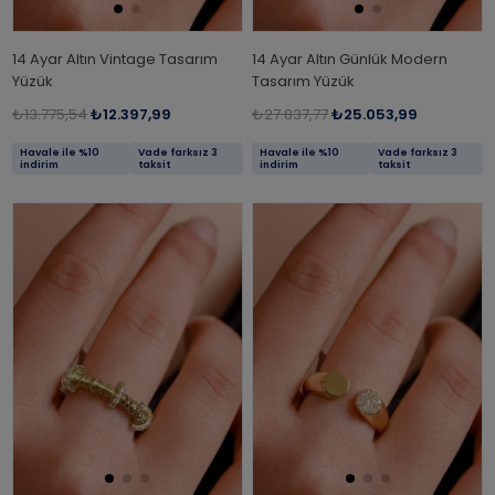
14 Ayar Altın Vintage Tasarım
14 Ayar Altın Günlük Modern
Yüzük
Tasarım Yüzük
₺13.775,54
₺12.397,99
₺27.837,77
₺25.053,99
Havale ile %10
Vade farksız 3
Havale ile %10
Vade farksız 3
indirim
taksit
indirim
taksit