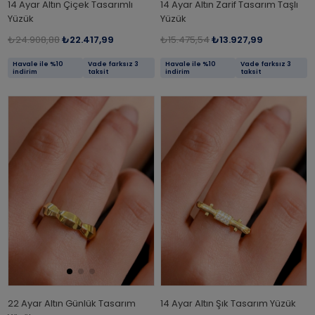
14 Ayar Altın Çiçek Tasarımlı
14 Ayar Altın Zarif Tasarım Taşlı
Yüzük
Yüzük
₺24.908,88
₺22.417,99
₺15.475,54
₺13.927,99
Havale ile %10
Vade farksız 3
Havale ile %10
Vade farksız 3
indirim
taksit
indirim
taksit
22 Ayar Altın Günlük Tasarım
14 Ayar Altın Şık Tasarım Yüzük