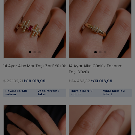
14 Ayar Altın Mor Taşlı Zarif Yüzük
14 Ayar Altın Günlük Tasarım
Taşlı Yüzük
₺22.132,21
₺19.918,99
₺14.463,32
₺13.016,99
Havale ile %10
Vade farksız 3
Havale ile %10
Vade farksız 3
indirim
taksit
indirim
taksit