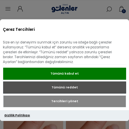
0
Ana sayfa
/
Yüzük
Çerez Tercihleri
Yüzük
Size en iyi deneyimi sunmak için zorunlu ve isteğe bağlı çerezler
kullanıyoruz. “Tümünü kabul et” derseniz analitik ve pazarlama
çerezleri de etkinleşir. “Tümünü reddet” yalnızca zorunlu çerezleri
bırakır. Tercihlerinizi dilediğiniz zaman sayfanın altındaki “Çerez
14 Ayar
Ayarları” bağlantısından değiştirebilirsiniz.
Tümünü kabul et
22 Ayar
Tümünü reddet
Tercihleri yönet
Gizlilik Politikası