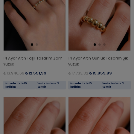
14 Ayar Altın Taşlı Tasarım Zarif
14 Ayar Altın Günlük Tasarım Şık
Yüzük
yüzük
₺13.946,66
₺12.551,99
₺17.733,32
₺15.959,99
Havale ile %10
Vade farksız 3
Havale ile %10
Vade farksız 3
indirim
taksit
indirim
taksit