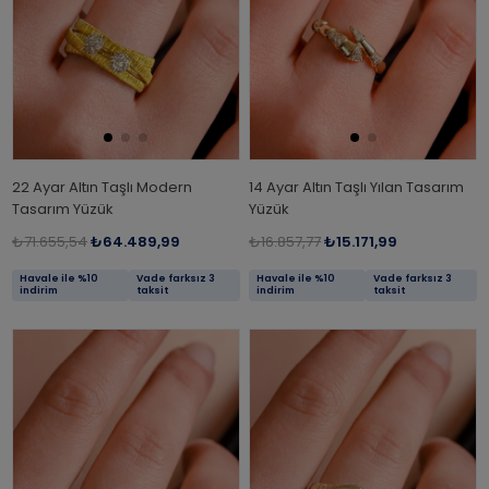
22 Ayar Altın Taşlı Modern
14 Ayar Altın Taşlı Yılan Tasarım
Tasarım Yüzük
Yüzük
₺71.655,54
₺64.489,99
₺16.857,77
₺15.171,99
Havale ile %10
Vade farksız 3
Havale ile %10
Vade farksız 3
indirim
taksit
indirim
taksit