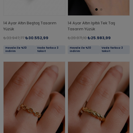
14 Ayar Altın Beştaş Tasarım
14 Ayar Altın Işıltılı Tek Taş
Yüzük
Tasarım Yüzük
₺33.947,77
₺30.552,99
₺28.871,10
₺25.983,99
Havale ile %10
Vade farksız 3
Havale ile %10
Vade farksız 3
indirim
taksit
indirim
taksit