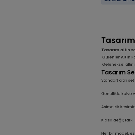
Havale ile %10 in
Tasarım 
Tasarım altın se
Gülenler Altın
ko
Geleneksel altın 
Tasarım Se
Standart altın set
Genellikle kolye 
Asimetrik kesiml
Klasik değil; fark
Her bir model, es