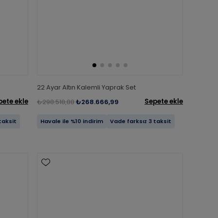
22 Ayar Altın Kalemli Yaprak Set
pete ekle
Sepete ekle
₺298.518,88
₺268.666,99
taksit
Havale ile %10 indirim
Vade farksız 3 taksit