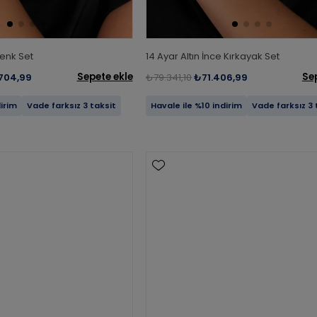
Renk Set
14 Ayar Altın İnce Kırkayak Set
Sepete ekle
Se
.704,99
₺79.341,10
₺71.406,99
dirim
Vade farksız 3 taksit
Havale ile %10 indirim
Vade farksız 3 