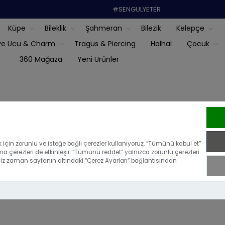
#SENGULYETER
Küpe
Bileklik
Şahmeran
Bilezik
Kelepçe
ye Ucu & Charm
Tragus & Piercing
Halhal
Çocuk
360 Mağaza
Yeni Ürünler
m Altın Setler
için zorunlu ve isteğe bağlı çerezler kullanıyoruz. “Tümünü kabul et”
ma çerezleri de etkinleşir. “Tümünü reddet” yalnızca zorunlu çerezleri
iğiniz zaman sayfanın altındaki “Çerez Ayarları” bağlantısından
14 Ayar