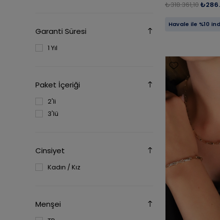
₺318.361,10
₺286.
Havale ile %10 in
Garanti Süresi
1 Yıl
Paket İçeriği
2'li
3'lü
Cinsiyet
Kadın / Kız
Menşei