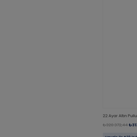
22 Ayar Altın Pullu
₺320.372,44
₺31