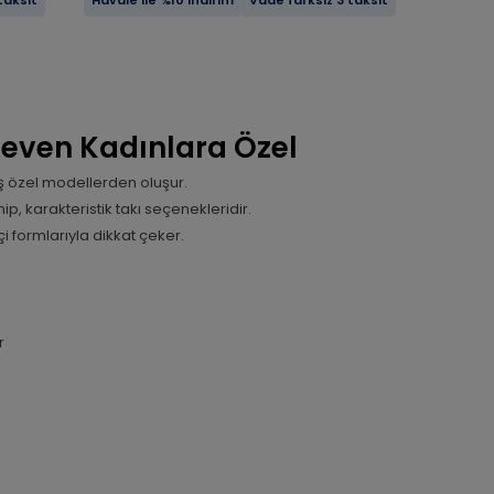
taksit
Havale ile %10 indirim
Vade farksız 3 taksit
i Seven Kadınlara Özel
mış özel modellerden oluşur.
p, karakteristik takı seçenekleridir.
i formlarıyla dikkat çeker.
r