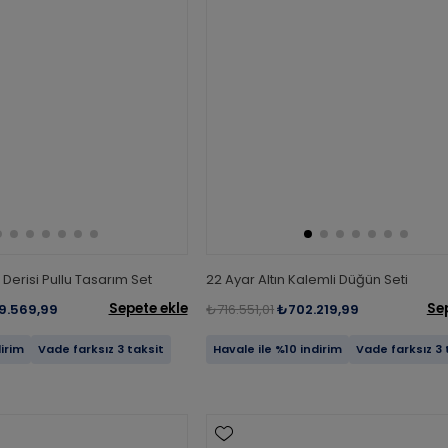
n Derisi Pullu Tasarım Set
22 Ayar Altın Kalemli Düğün Seti
Sepete ekle
Se
9.569,99
₺716.551,01
₺702.219,99
dirim
Vade farksız 3 taksit
Havale ile %10 indirim
Vade farksız 3 