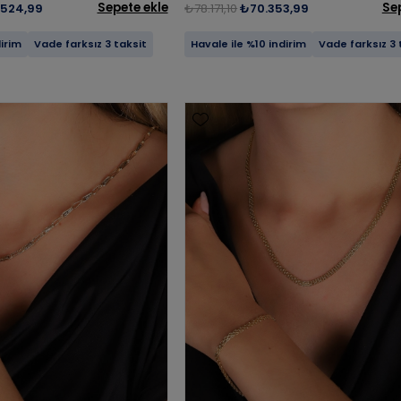
Sepete ekle
Se
524,99
₺78.171,10
₺70.353,99
dirim
Vade farksız 3 taksit
Havale ile %10 indirim
Vade farksız 3 