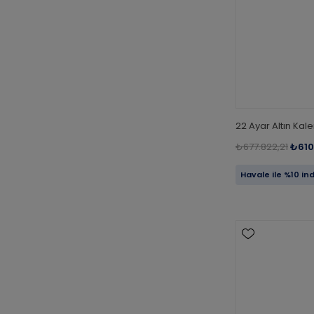
22 Ayar Altın Kal
₺677.822,21
₺610
Havale ile %10 in