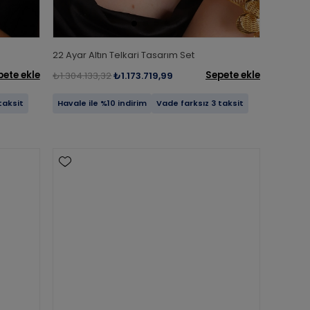
22 Ayar Altın Telkari Tasarım Set
pete ekle
Sepete ekle
₺1.304.133,32
₺1.173.719,99
taksit
Havale ile %10 indirim
Vade farksız 3 taksit