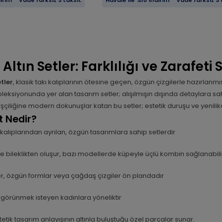
dirim
Vade farksız 3 taksit
Havale ile %10 indirim
Vade farksız 3 
Altın Setler: Farklılığı ve Zarafet
tler
, klasik takı kalıplarının ötesine geçen, özgün çizgilerle hazırlan
leksiyonunda yer alan tasarım setler; alışılmışın dışında detaylara sahi
işçiliğine modern dokunuşlar katan bu setler; estetik duruşu ve yenilikç
t Nedir?
 kalıplarından ayrılan, özgün tasarımlara sahip setlerdir
ve bileklikten oluşur, bazı modellerde küpeyle üçlü kombin sağlanabili
er, özgün formlar veya çağdaş çizgiler ön plandadır
lı görünmek isteyen kadınlara yöneliktir
tetik tasarım anlayışının altınla buluştuğu özel parçalar sunar.