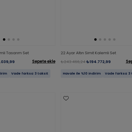
emli Tasarım Set
22 Ayar Altın Simit Kalemli Set
Sepete ekle
Se
.039,99
₺243.466,24
₺194.772,99
dirim
Vade farksız 3 taksit
Havale ile %10 indirim
Vade farksız 3 