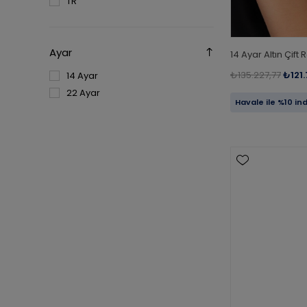
TR
Ayar
14 Ayar Altın Çift 
₺135.227,77
₺121
14 Ayar
22 Ayar
Havale ile %10 in