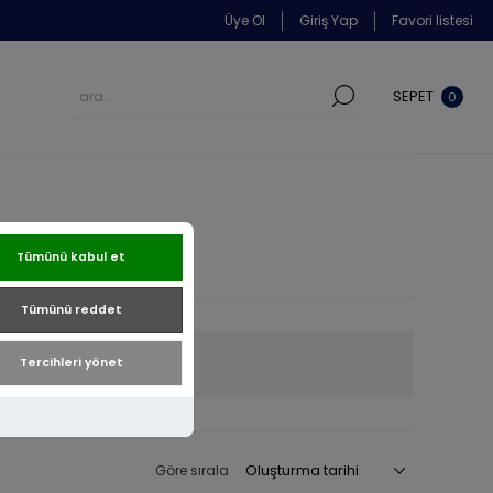
Üye Ol
Giriş Yap
Favori listesi
SEPET
0
Tümünü kabul et
Tümünü reddet
22 Ayar
Tercihleri yönet
Göre sırala