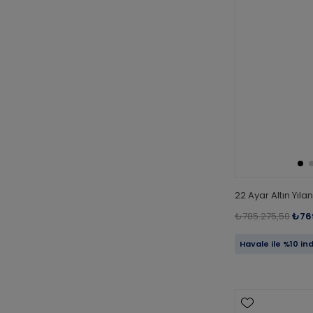
22 Ayar Altın Yıla
₺785.275,50
₺76
Havale ile %10 in