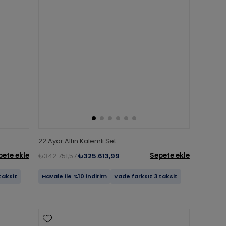
22 Ayar Altın Kalemli Set
pete ekle
Sepete ekle
₺342.751,57
₺325.613,99
taksit
Havale ile %10 indirim
Vade farksız 3 taksit