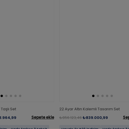
 Taşlı Set
22 Ayar Altın Kalemli Tasarım Set
Sepete ekle
Se
3.964,99
₺856.123,46
₺839.000,99