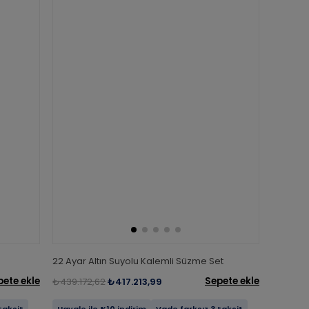
22 Ayar Altın Suyolu Kalemli Süzme Set
pete ekle
Sepete ekle
₺439.172,62
₺417.213,99