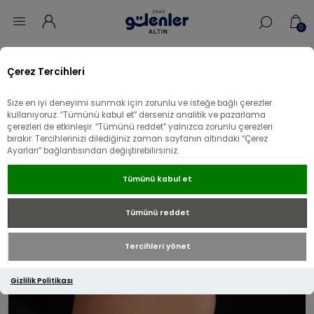
0
Ana sayfa
/
Bileklik
/
14 Ayar Altın Bileklik
/
Çerez Tercihleri
14 Ayar Altın 3 Kilit Charmlı Tasarım Bileklik
Size en iyi deneyimi sunmak için zorunlu ve isteğe bağlı çerezler
14 Ayar Altın 3 Kilit Charmlı Tasarım
kullanıyoruz. “Tümünü kabul et” derseniz analitik ve pazarlama
çerezleri de etkinleşir. “Tümünü reddet” yalnızca zorunlu çerezleri
Bileklik
bırakır. Tercihlerinizi dilediğiniz zaman sayfanın altındaki “Çerez
Ayarları” bağlantısından değiştirebilirsiniz.
Tümünü kabul et
Tümünü reddet
Tercihleri yönet
Gizlilik Politikası