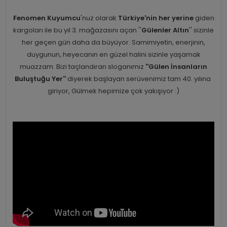
Fenomen Kuyumcu
'nuz olarak
Türkiye'nin her yerine
giden
kargoları ile bu yıl 3. mağazasını açan ''
Gülenler Altın
'' sizinle
her geçen gün daha da büyüyor. Samimiyetin, enerjinin,
duygunun, heyecanın en güzel halini sizinle yaşamak
muazzam. Bizi taçlandıran sloganımız
''Gülen İnsanların
Buluştuğu Yer''
diyerek başlayan serüvenimiz tam 40. yılına
giriyor, Gülmek hepimize çok yakışıyor :)