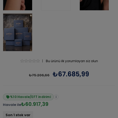
|
Bu ürünü ilk yorumlayan siz olun
₺67.685,99
₺75.206,66
%10 Havale/EFT indirimi
i
₺60.917,39
Havale ile
Son 1 stok var