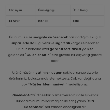
Altın Ayarı
Ürün Ağırlığı
Ürün Rengi
14 Ayar
9,67 gr.
Yeşil
Ürünümüz size
sevgiyle ve özenerek
hazırladığımız küçük
süprizlerle dolu
güvenli ve
sigortalı
kargo ile beraber
ürünün kendine özel
garanti sertifikası'
yla size
gelecektir.''
Gülenler Altın
'' size güvenli bir alışverişi garanti
eder.
Ürünümüzün
fiyatını en uygun
şekilde sunup sizlerle
ürünlerimizi buluşturmak istemekteyiz. Çok kar değil daha
çok ''
Müşteri Memnuniyeti
'' hedefliyoruz.
''
Gülenler Altın
'' 3 nesildir hizmet veren bir aile şirketidir.
Burada minumum kar marjları ile satış yapıp ''
Sizi
Kazanmak
'' her zaman önceliğimizdir.