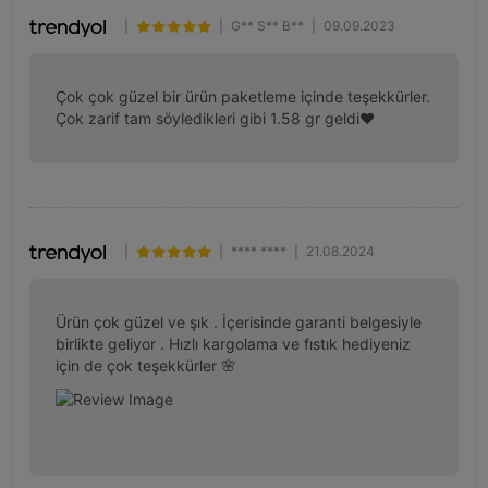
|
|
G** S** B**
|
09.09.2023
Çok çok güzel bir ürün paketleme içinde teşekkürler. 
Çok zarif tam söyledikleri gibi 1.58 gr geldi♥️
|
|
**** ****
|
21.08.2024
Ürün çok güzel ve şık . İçerisinde garanti belgesiyle 
birlikte geliyor . Hızlı kargolama ve fıstık hediyeniz 
için de çok teşekkürler 🌸