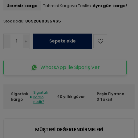
Ücretsiz kargo
Tahmini Kargoya Teslim:
Aynı gün kargo!
Stok Kodu:
8692080035465
Sepete ekle
WhatsApp İle Sipariş Ver
Sigortalı
Sigortalı
Peşin Fiyatına
40 yıllık güven
kargo
kargo
3 Taksit
nedir?
MÜŞTERİ DEĞERLENDİRMELERİ