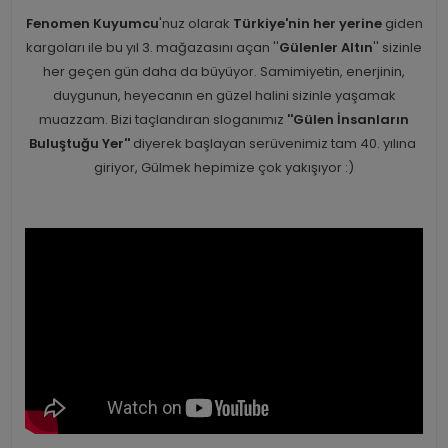
Fenomen Kuyumcu
'nuz olarak
Türkiye'nin her yerine
giden
kargoları ile bu yıl 3. mağazasını açan ''
Gülenler Altın
'' sizinle
her geçen gün daha da büyüyor. Samimiyetin, enerjinin,
duygunun, heyecanın en güzel halini sizinle yaşamak
muazzam. Bizi taçlandıran sloganımız
''Gülen İnsanların
Buluştuğu Yer''
diyerek başlayan serüvenimiz tam 40. yılına
giriyor, Gülmek hepimize çok yakışıyor :)