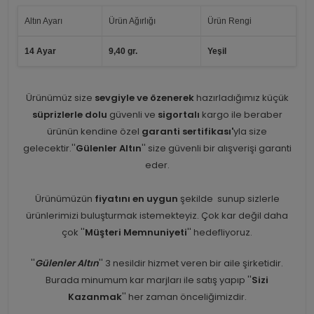
Altın Ayarı
Ürün Ağırlığı
Ürün Rengi
14 Ayar
9,40 gr.
Yeşil
Ürünümüz size
sevgiyle ve özenerek
hazırladığımız küçük
süprizlerle dolu
güvenli ve
sigortalı
kargo ile beraber
ürünün kendine özel
garanti sertifikası'
yla size
gelecektir.''
Gülenler Altın
'' size güvenli bir alışverişi garanti
eder.
Ürünümüzün
fiyatını en uygun
şekilde sunup sizlerle
ürünlerimizi buluşturmak istemekteyiz. Çok kar değil daha
çok ''
Müşteri Memnuniyeti
'' hedefliyoruz.
''
Gülenler Altın
'' 3 nesildir hizmet veren bir aile şirketidir.
Burada minumum kar marjları ile satış yapıp ''
Sizi
Kazanmak
'' her zaman önceliğimizdir.