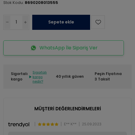
Stok Kodu:
8690208013555
Sepete ekle
WhatsApp İle Sipariş Ver
Sigortalı
Sigortalı
Peşin Fiyatına
40 yıllık güven
kargo
kargo
3 Taksit
nedir?
MÜŞTERİ DEĞERLENDİRMELERİ
|
|
E** K**
|
25.09.2023