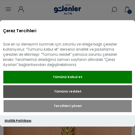
0
Ana sayfa
/
Bileklik
/
14 Ayar Altın Bileklik
/
Çerez Tercihleri
14 Ayar Altın Balık Kılçığı Bileklik
Size en iyi deneyimi sunmak için zorunlu ve isteğe bağlı çerezler
14 Ayar Altın Balık Kılçığı Bileklik
kullanıyoruz. “Tümünü kabul et” derseniz analitik ve pazarlama
çerezleri de etkinleşir. “Tümünü reddet” yalnızca zorunlu çerezleri
bırakır. Tercihlerinizi dilediğiniz zaman sayfanın altındaki “Çerez
Ayarları” bağlantısından değiştirebilirsiniz.
Tümünü kabul et
Tümünü reddet
Tercihleri yönet
Gizlilik Politikası