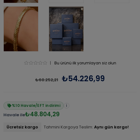
|
Bu ürünü ilk yorumlayan siz olun
₺54.226,99
₺60.252,21
%10 Havale/EFT indirimi
i
₺48.804,29
Havale ile
Ücretsiz kargo
Tahmini Kargoya Teslim:
Aynı gün kargo!