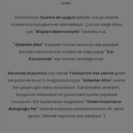
eder.
Ürünümüzün
fiyatını en uygun
şekilde sunup sizlerle
ürünlerimizi buluşturmak istemekteyiz. Çok kar değil daha
çok ''
Müşteri Memnuniyeti
'' hedefliyoruz.
''
Gülenler Altın
'' 3 nesildir hizmet veren bir aile şirketidir.
Burada minumum kar marjları ile satış yapıp ''
Sizi
Kazanmak
'' her zaman önceliğimizdir.
Fenomen Kuyumcu
'nuz olarak
Türkiye'nin her yerine
giden
kargoları ile bu yıl 3. mağazasını açan ''
Gülenler Altın
'' sizinle
her geçen gün daha da büyüyor. Samimiyetin, enerjinin,
duygunun, heyecanın en güzel halini sizinle yaşamak
muazzam. Bizi taçlandıran sloganımız
''Gülen İnsanların
Buluştuğu Yer''
diyerek başlayan serüvenimiz tam 40. yılına
giriyor, Gülmek hepimize çok yakışıyor :)