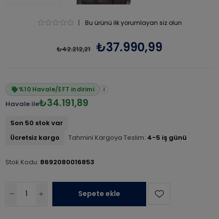
|
Bu ürünü ilk yorumlayan siz olun
₺37.990,99
₺42.212,21
%10 Havale/EFT indirimi
i
₺34.191,89
Havale ile
Son 50 stok var
Ücretsiz kargo
Tahmini Kargoya Teslim:
4-5 iş günü
Stok Kodu:
8692080016853
Sepete ekle