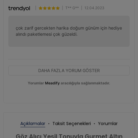
|
|
T** G**
|
12.04.2023
çok zarif gercekten harika doğum günüm için hediye 
alındı paketlemesi çok güzeldi.
DAHA FAZLA YORUM GÖSTER
Yorumlar
Meadify
aracılığıyla sağlanmaktadır.
Açıklamalar
Taksit Seçenekleri
Yorumlar
Göz Alıcı Yeşil Tonuyla Gurmet Altın