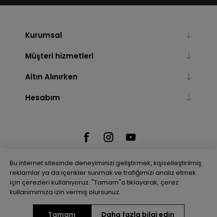
Kurumsal
Müşteri hizmetleri
Altın Alınırken
Hesabım
Bu internet sitesinde deneyiminizi geliştirmek, kişiselleştirilmiş
reklamlar ya da içerikler sunmak ve trafiğimizi analiz etmek
için çerezleri kullanıyoruz. "Tamam"a tıklayarak, çerez
Powered by
nopCommerce
kullanımımıza izin vermiş olursunuz.
Tamam
Daha fazla bilgi edin
Telif hakkı © 2026 Gulenler Altın. Tüm hakları saklıdır.