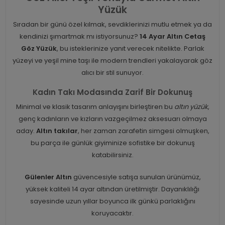
Yüzük
Sıradan bir günü özel kılmak, sevdiklerinizi mutlu etmek ya da
kendinizi şımartmak mı istiyorsunuz?
14 Ayar Altın Cetaş
Göz Yüzük
, bu isteklerinize yanıt verecek nitelikte. Parlak
yüzeyi ve yeşil mine taşı ile modern trendleri yakalayarak göz
alıcı bir stil sunuyor.
Kadın Takı Modasında Zarif Bir Dokunuş
Minimal ve klasik tasarım anlayışını birleştiren bu
altın yüzük
,
genç kadınların ve kızların vazgeçilmez aksesuarı olmaya
aday.
Altın takılar
, her zaman zarafetin simgesi olmuşken,
bu parça ile günlük giyiminize sofistike bir dokunuş
katabilirsiniz.
Gülenler Altın
güvencesiyle satışa sunulan ürünümüz,
yüksek kaliteli 14 ayar altından üretilmiştir. Dayanıklılığı
sayesinde uzun yıllar boyunca ilk günkü parlaklığını
koruyacaktır.