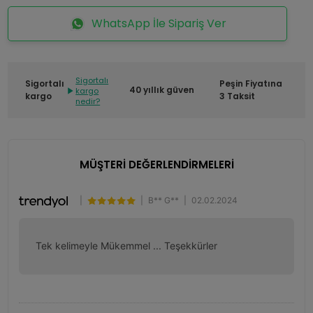
WhatsApp İle Sipariş Ver
Sigortalı
Sigortalı
Peşin Fiyatına
40 yıllık güven
kargo
kargo
3 Taksit
nedir?
MÜŞTERİ DEĞERLENDİRMELERİ
|
|
B** G**
|
02.02.2024
Tek kelimeyle Mükemmel ... Teşekkürler