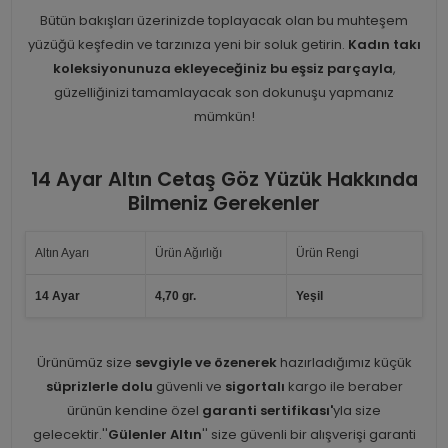
Bütün bakışları üzerinizde toplayacak olan bu muhteşem
yüzüğü keşfedin ve tarzınıza yeni bir soluk getirin.
Kadın takı
koleksiyonunuza ekleyeceğiniz bu eşsiz parçayla
,
güzelliğinizi tamamlayacak son dokunuşu yapmanız
mümkün!
14 Ayar Altın Cetaş Göz Yüzük Hakkında
Bilmeniz Gerekenler
Altın Ayarı
Ürün Ağırlığı
Ürün Rengi
14 Ayar
4,70 gr.
Yeşil
Ürünümüz size
sevgiyle ve özenerek
hazırladığımız küçük
süprizlerle dolu
güvenli ve
sigortalı
kargo ile beraber
ürünün kendine özel
garanti sertifikası'
yla size
gelecektir.''
Gülenler Altın
'' size güvenli bir alışverişi garanti