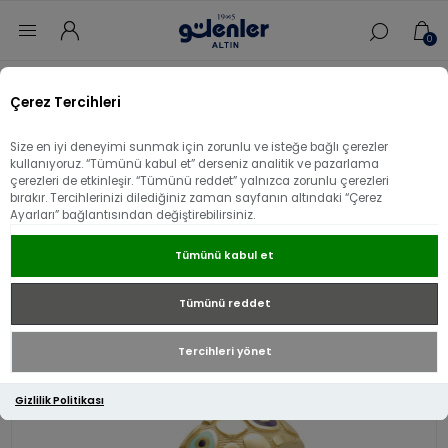
0
Ana sayfa
/
Yüzük
/
14 Ayar Altın Yüzük
/
Çerez Tercihleri
14 Ayar Altın Cetaş Göz Yüzük
Size en iyi deneyimi sunmak için zorunlu ve isteğe bağlı çerezler
14 Ayar Altın Cetaş Göz Yüzük
kullanıyoruz. “Tümünü kabul et” derseniz analitik ve pazarlama
çerezleri de etkinleşir. “Tümünü reddet” yalnızca zorunlu çerezleri
bırakır. Tercihlerinizi dilediğiniz zaman sayfanın altındaki “Çerez
Ayarları” bağlantısından değiştirebilirsiniz.
Tümünü kabul et
Tümünü reddet
Tercihleri yönet
Gizlilik Politikası