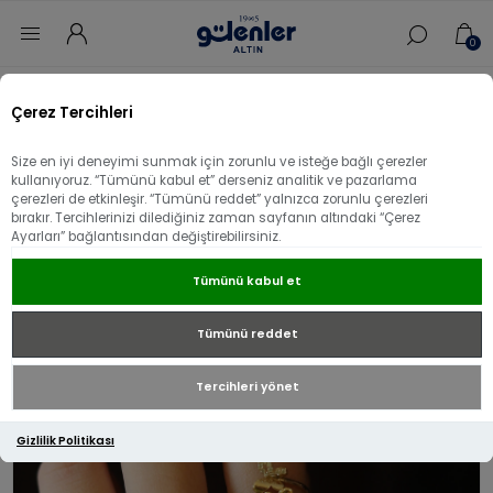
0
Ana sayfa
/
Yüzük
/
14 Ayar Altın Yüzük
/
Çerez Tercihleri
14 Ayar Altın Çift Kelebekli Yüzük
Size en iyi deneyimi sunmak için zorunlu ve isteğe bağlı çerezler
Üzgünüz - bu ürün artık mevcut değil!
kullanıyoruz. “Tümünü kabul et” derseniz analitik ve pazarlama
çerezleri de etkinleşir. “Tümünü reddet” yalnızca zorunlu çerezleri
14 Ayar Altın Çift Kelebekli Yüzük
bırakır. Tercihlerinizi dilediğiniz zaman sayfanın altındaki “Çerez
Ayarları” bağlantısından değiştirebilirsiniz.
Tümünü kabul et
Tümünü reddet
Tercihleri yönet
Gizlilik Politikası