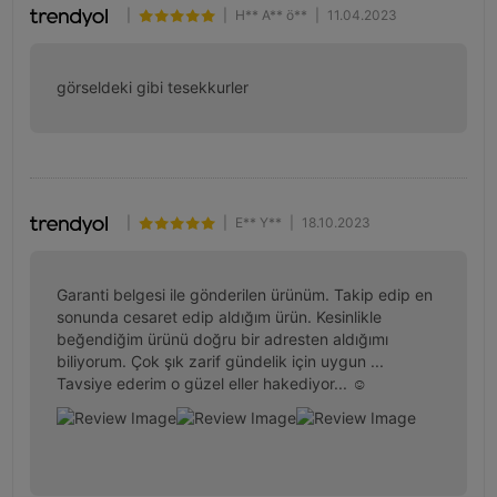
|
|
H** A** ö**
|
11.04.2023
görseldeki gibi tesekkurler
|
|
E** Y**
|
18.10.2023
Garanti belgesi ile gönderilen ürünüm. Takip edip en 
sonunda cesaret edip aldığım ürün. Kesinlikle 
beğendiğim ürünü doğru bir adresten aldığımı 
biliyorum. Çok şık zarif gündelik için uygun ... 
Tavsiye ederim o güzel eller hakediyor... ☺️