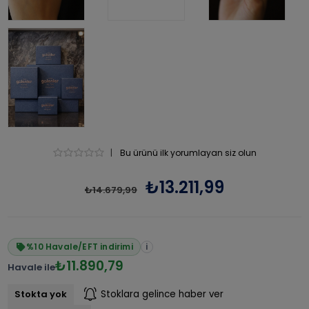
|
Bu ürünü ilk yorumlayan siz olun
₺13.211,99
₺14.679,99
%10 Havale/EFT indirimi
i
₺11.890,79
Havale ile
Stokta yok
Stoklara gelince haber ver