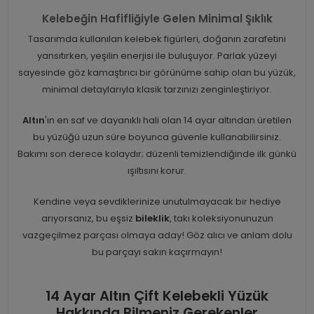
Kelebeğin Hafifliğiyle Gelen Minimal Şıklık
Tasarımda kullanılan kelebek figürleri, doğanın zarafetini
yansıtırken, yeşilin enerjisi ile buluşuyor. Parlak yüzeyi
sayesinde göz kamaştırıcı bir görünüme sahip olan bu yüzük,
minimal detaylarıyla klasik tarzınızı zenginleştiriyor.
Altın
'ın en saf ve dayanıklı hali olan 14 ayar altından üretilen
bu yüzüğü uzun süre boyunca güvenle kullanabilirsiniz.
Bakımı son derece kolaydır; düzenli temizlendiğinde ilk günkü
ışıltısını korur.
Kendine veya sevdiklerinize unutulmayacak bir hediye
arıyorsanız, bu eşsiz
bileklik
, takı koleksiyonunuzun
vazgeçilmez parçası olmaya aday! Göz alıcı ve anlam dolu
bu parçayı sakın kaçırmayın!
14 Ayar Altın Çift Kelebekli Yüzük
Hakkında Bilmeniz Gerekenler