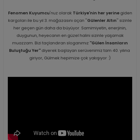
Fenomen Kuyumcu
'nuz olarak
Türkiye'nin her yerine
giden
kargoları ile bu yıl 3. mağazasını açan ''
Gülenler Altın
'' sizinle
her geçen gün daha da büyüyor. Samimiyetin, enerjinin,
duygunun, heyecanın en güzel halini sizinle yaşamak
muazzam. Bizi taçlandıran sloganımız
''Gülen İnsanların
Buluştuğu Yer''
diyerek başlayan serüvenimiz tam 40. yılına
giriyor, Gülmek hepimize çok yakışıyor :)