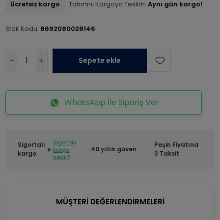
Ücretsiz kargo
Tahmini Kargoya Teslim:
Aynı gün kargo!
Stok Kodu:
8692080028146
Sepete ekle
WhatsApp İle Sipariş Ver
Sigortalı
Sigortalı
Peşin Fiyatına
40 yıllık güven
kargo
kargo
3 Taksit
nedir?
MÜŞTERİ DEĞERLENDİRMELERİ