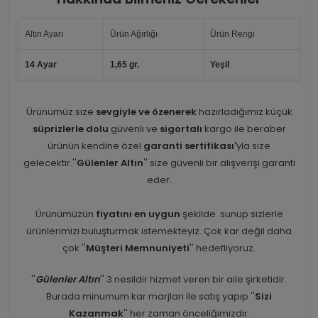
Altın Ayarı
Ürün Ağırlığı
Ürün Rengi
14 Ayar
1,65 gr.
Yeşil
Ürünümüz size
sevgiyle ve özenerek
hazırladığımız küçük
süprizlerle dolu
güvenli ve
sigortalı
kargo ile beraber
ürünün kendine özel
garanti sertifikası'
yla size
gelecektir.''
Gülenler Altın
'' size güvenli bir alışverişi garanti
eder.
Ürünümüzün
fiyatını en uygun
şekilde sunup sizlerle
ürünlerimizi buluşturmak istemekteyiz. Çok kar değil daha
çok ''
Müşteri Memnuniyeti
'' hedefliyoruz.
''
Gülenler Altın
'' 3 nesildir hizmet veren bir aile şirketidir.
Burada minumum kar marjları ile satış yapıp ''
Sizi
Kazanmak
'' her zaman önceliğimizdir.