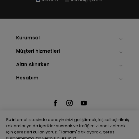
Kurumsal
Müşteri hizmetleri
Altın Alınırken
Hesabım
Bu internet sitesinde deneyiminizi geliştirmek, kişiselleştirilmiş
reklamlar ya da içerikler sunmak ve trafiğimizi analiz etmek
için çerezleri kullanıyoruz. "Tamam"a tıklayarak, çerez
Powered by
nopCommerce
kullanımımıza izin vermiş olursunuz.