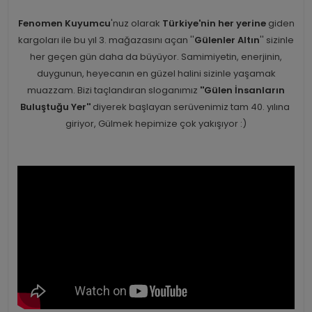
Fenomen Kuyumcu
'nuz olarak
Türkiye'nin her yerine
giden
kargoları ile bu yıl 3. mağazasını açan ''
Gülenler Altın
'' sizinle
her geçen gün daha da büyüyor. Samimiyetin, enerjinin,
duygunun, heyecanın en güzel halini sizinle yaşamak
muazzam. Bizi taçlandıran sloganımız
''Gülen İnsanların
Buluştuğu Yer''
diyerek başlayan serüvenimiz tam 40. yılına
giriyor, Gülmek hepimize çok yakışıyor :)