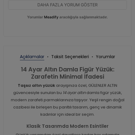
DAHA FAZLA YORUM GÖSTER
Yorumlar
Meadify
aracılığıyla sağlanmaktadır.
Açıklamalar
Taksit Seçenekleri
Yorumlar
14 Ayar Altın Damla Figür Yüzük:
Zarafetin Minimal İfadesi
Taşsız altın yüzük
arayışınıza özel, GÜLENLER ALTIN
güvencesiyle sunulan bu
14 ayar altın
damla figür yüzük,
modern zarafeti parmaklarınıza taşıyor. Yeşil rengin doğal
cazibesi ile birleşen bu parıltılı tasarım, genç ve dinamik
kadınlar için ideal bir seçim.
Klasik Tasarımda Modern Esintiler
Günlük yaşamdan özel davetlere kadar her ortamda