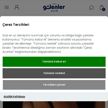
0
Ana sayfa
/
Yüzük
/
14 Ayar Altın Yüzük
/
Çerez Tercihleri
14 Ayar Altın Damla Figür Yüzük
Size en iyi deneyimi sunmak için zorunlu ve isteğe bağlı çerezler
14 Ayar Altın Damla Figür Yüzük
kullanıyoruz. “Tümünü kabul et” derseniz analitik ve pazarlama
çerezleri de etkinleşir. “Tümünü reddet” yalnızca zorunlu çerezleri
bırakır. Tercihlerinizi dilediğiniz zaman sayfanın altındaki “Çerez
Ayarları” bağlantısından değiştirebilirsiniz.
Tümünü kabul et
Tümünü reddet
Tercihleri yönet
Gizlilik Politikası