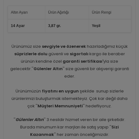
Altın Ayarı
Ürün Ağırlığı
Ürün Rengi
14 Ayar
3,87 gr.
Yeşil
Ürünümüz size
sevgiyle ve özenerek
hazırladığımız küçük
süprizlerle dolu
güvenli ve
sigortalı
kargo ile beraber
ürünün kendine özel
garanti sertifikası'
yla size
gelecektir.''
Gülenler Altın
'' size güvenli bir alışverişi garanti
eder.
Ürünümüzün
fiyatını en uygun
şekilde sunup sizlerle
ürünlerimizi buluşturmak istemekteyiz. Çok kar değil daha
çok ''
Müşteri Memnuniyeti
'' hedefliyoruz.
''
Gülenler Altın
'' 3 nesildir hizmet veren bir aile şirketidir.
Burada minumum kar marjları ile satış yapıp ''
Sizi
Kazanmak
'' her zaman önceliğimizdir.