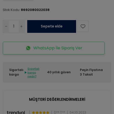
Stok Kodu:
8692080022038
Sepete ekle
WhatsApp İle Sipariş Ver
Sigortalı
Sigortalı
Peşin Fiyatına
40 yıllık güven
kargo
kargo
3 Taksit
nedir?
MÜŞTERİ DEĞERLENDİRMELERİ
|
|
D** T**
|
04.10.2023