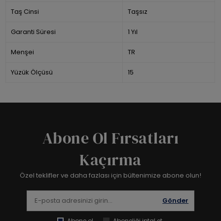
Taş Cinsi
Taşsız
Garanti Süresi
1 Yıl
Menşei
TR
Yüzük Ölçüsü
15
Abone Ol Fırsatları
Kaçırma
Özel teklifler ve daha fazlası için bültenimize abone olun!
Gönder
Abone ol
Aboneliği iptal et