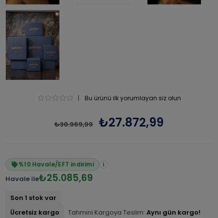
|
Bu ürünü ilk yorumlayan siz olun
₺27.872,99
₺30.969,99
%10 Havale/EFT indirimi
i
₺25.085,69
Havale ile
Son 1 stok var
Ücretsiz kargo
Tahmini Kargoya Teslim:
Aynı gün kargo!