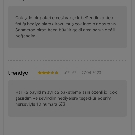
Çok şitin bir paketlemesi var çok beğendim antep 
fıstığı hediye olarak koyulmuş çok ince bir davranış. 
Şahmeran biraz bana büyük geldi ama sorun değil 
beğendim
|
|
o** ö**
|
27.04.2023
Harika bayıldım ayrıca paketleme aşırı özenli idi çok 
şaşırdım ve sevindim hediyelere teşekkür ederim 
herşeyiyle 10 numara 5💥