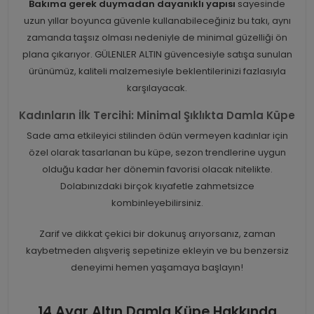
Bakıma gerek duymadan dayanıklı yapısı
sayesinde
uzun yıllar boyunca güvenle kullanabileceğiniz bu takı, aynı
zamanda taşsız olması nedeniyle de minimal güzelliği ön
plana çıkarıyor. GÜLENLER ALTIN güvencesiyle satışa sunulan
ürünümüz, kaliteli malzemesiyle beklentilerinizi fazlasıyla
karşılayacak.
Kadınların İlk Tercihi: Minimal Şıklıkta Damla Küpe
Sade ama etkileyici stilinden ödün vermeyen kadınlar için
özel olarak tasarlanan bu küpe, sezon trendlerine uygun
olduğu kadar her dönemin favorisi olacak nitelikte.
Dolabınızdaki birçok kıyafetle zahmetsizce
kombinleyebilirsiniz.
Zarif ve dikkat çekici bir dokunuş arıyorsanız, zaman
kaybetmeden alışveriş sepetinize ekleyin ve bu benzersiz
deneyimi hemen yaşamaya başlayın!
14 Ayar Altın Damla Küpe Hakkında