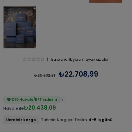
|
Bu ürünü ilk yorumlayan siz olun
₺22.708,99
₺25.232,21
%10 Havale/EFT indirimi
i
₺20.438,09
Havale ile
Ücretsiz kargo
Tahmini Kargoya Teslim:
4-5 iş günü