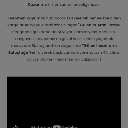
Kazanmak
'' her zaman önceliğimizdir.
Fenomen Kuyumcu
'nuz olarak
Türkiye'nin her yerine
giden
kargoları ile bu yıl 3. mağazasını açan ''
Gülenler Altın
'' sizinle
her geçen gün daha da büyüyor. Samimiyetin, enerjinin,
duygunun, heyecanın en güzel halini sizinle yaşamak
muazzam. Bizi taçlandıran sloganımız
''Gülen İnsanların
Buluştuğu Yer''
diyerek başlayan serüvenimiz tam 40. yılına
giriyor, Gülmek hepimize çok yakışıyor :)