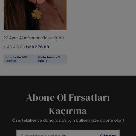
22 Ayar Altın Yonca Klasik Küpe
₺40.418,88
₺36.376,99
Havale ile %10
Vade farksız 3
indirim
taksit
Abone Ol Fırsatları
Kaçırma
Özel teklifler ve daha fazlası için bültenimize abone olun!
Gönder