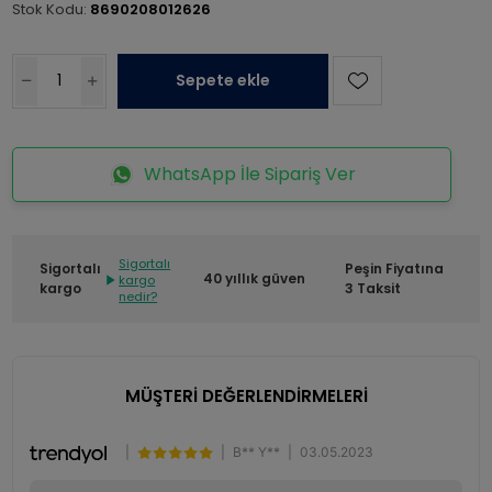
Stok Kodu:
8690208012626
Sepete ekle
WhatsApp İle Sipariş Ver
Sigortalı
Sigortalı
Peşin Fiyatına
40 yıllık güven
kargo
kargo
3 Taksit
nedir?
MÜŞTERİ DEĞERLENDİRMELERİ
|
|
B** Y**
|
03.05.2023