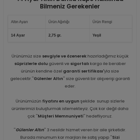
Bilmeniz Gerekenler
Altın Ayarı
Ürün Ağırlığı
Ürün Rengi
14 Ayar
2,75 gr.
Yeşil
Ürünümüz size
sevgiyle ve özenerek
hazırladığımız küçük
süprizlerle dolu
güvenli ve
sigortalı
kargo ile beraber
ürünün kendine özel
garanti sertifikası'
yla size
gelecektir.''
Gülenler Altın
'' size güvenli bir alışverişi garanti
eder.
Ürünümüzün
fiyatını en uygun
şekilde sunup sizlerle
ürünlerimizi buluşturmak istemekteyiz. Çok kar değil daha
çok ''
Müşteri Memnuniyeti
'' hedefliyoruz.
''
Gülenler Altın
'' 3 nesildir hizmet veren bir aile şirketidir.
Burada minumum kar marjları ile satış yapıp ''
Sizi