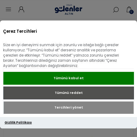
0
Ana sayfa
/
Küpe
/
14 Ayar Altın Küpe
/
Çerez Tercihleri
14 Ayar Altın Damla Küpe
Size en iyi deneyimi sunmak için zorunlu ve isteğe bağlı çerezler
14 Ayar Altın Damla Küpe
kullanıyoruz. “Tümünü kabul et” derseniz analitik ve pazarlama
çerezleri de etkinleşir. “Tümünü reddet” yalnızca zorunlu çerezleri
bırakır. Tercihlerinizi dilediğiniz zaman sayfanın altındaki “Çerez
Ayarları” bağlantısından değiştirebilirsiniz.
Tümünü kabul et
Tümünü reddet
Tercihleri yönet
Gizlilik Politikası