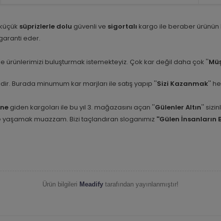
 küçük
süprizlerle dolu
güvenli ve
sigortalı
kargo ile beraber ürünün
i garanti eder.
e ürünlerimizi buluşturmak istemekteyiz. Çok kar değil daha çok ''
Müş
etidir. Burada minumum kar marjları ile satış yapıp ''
Sizi Kazanmak
'' h
ine
giden kargoları ile bu yıl 3. mağazasını açan ''
Gülenler Altın
'' siz
nle yaşamak muazzam. Bizi taçlandıran sloganımız
''Gülen İnsanların 
Ürün bilgileri
Meadify
tarafından yayınlanmıştır!