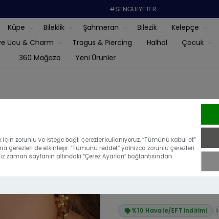
#SENGULYETER
Küpe
Bileklik
Şahmeran
Bilezik
Kelepçe
ye Ucu & Charm
Tragus & Piercing
Halhal
Çocuk
360 Mağaza
Yeni Ürünler
14 Ayar Altı
için zorunlu ve isteğe bağlı çerezler kullanıyoruz. “Tümünü kabul et”
ma çerezleri de etkinleşir. “Tümünü reddet” yalnızca zorunlu çerezleri
|
Bu ürünü ilk yoru
iğiniz zaman sayfanın altındaki “Çerez Ayarları” bağlantısından
₺200.186,24
₺160.148,99
%10 Havale/EFT indirimi
i