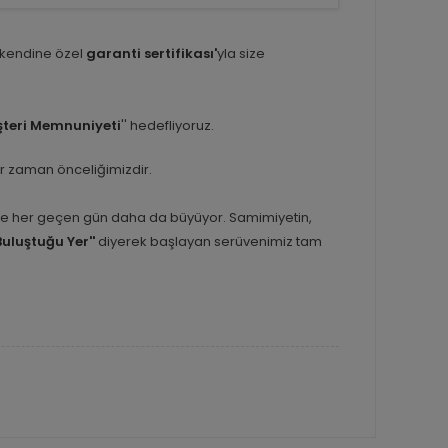
 kendine özel
garanti sertifikası'
yla size
teri Memnuniyeti
'' hedefliyoruz.
er zaman önceliğimizdir.
inle her geçen gün daha da büyüyor. Samimiyetin,
Buluştuğu Yer''
diyerek başlayan serüvenimiz tam