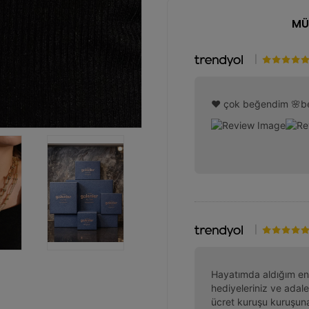
MÜ
|
❤️ çok beğendim 🌸b
|
Hayatımda aldığım en 
hediyeleriniz ve adalet
ücret kuruşu kuruşuna