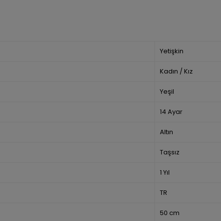
Yetişkin
Kadın / Kız
Yeşil
14 Ayar
Altın
Taşsız
1 Yıl
TR
50 cm