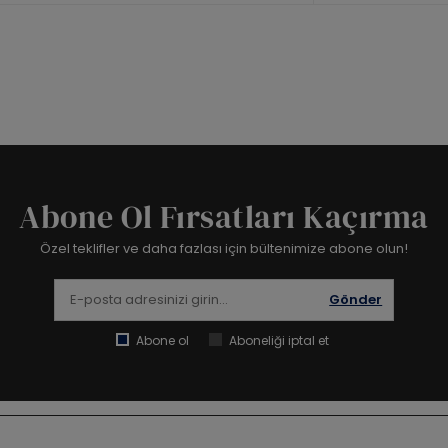
Abone Ol Fırsatları Kaçırma
Özel teklifler ve daha fazlası için bültenimize abone olun!
Gönder
Abone ol
Aboneliği iptal et