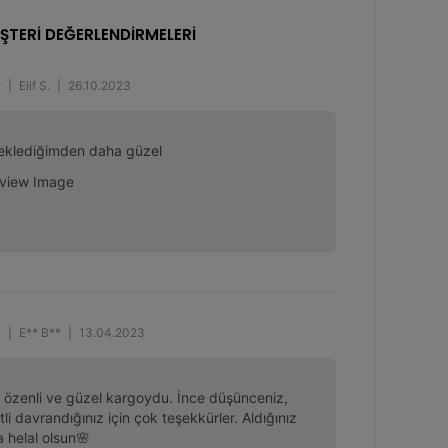
ŞTERİ DEĞERLENDİRMELERİ
|
Elif S.
|
26.10.2023
eklediğimden daha güzel
|
E** B**
|
13.04.2023
özenli ve güzel kargoydu. İnce düşünceniz, 
li davrandığınız için çok teşekkürler. Aldığınız 
 helal olsun🌸