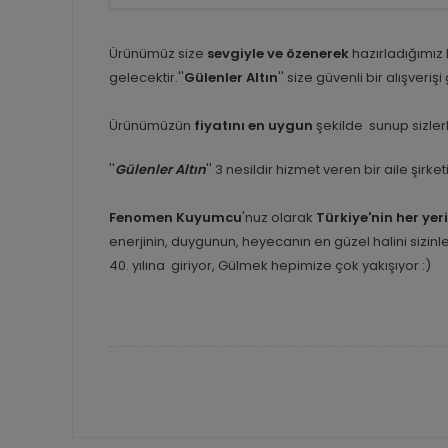
Ürünümüz size
sevgiyle ve özenerek
hazırladığımız
gelecektir.''
Gülenler Altın
'' size güvenli bir alışveriş
Ürünümüzün
fiyatını en uygun
şekilde sunup sizlerl
''
Gülenler Altın
'' 3 nesildir hizmet veren bir aile şirk
Fenomen Kuyumcu
'nuz olarak
Türkiye'nin her yer
enerjinin, duygunun, heyecanın en güzel halini sizi
40. yılına giriyor, Gülmek hepimize çok yakışıyor :)