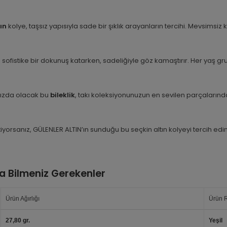
ın
kolye, taşsız yapısıyla sade bir şıklık arayanların tercihi. Mevsims
 sofistike bir dokunuş katarken, sadeliğiyle göz kamaştırır. Her yaş gr
ınızda olacak bu
bileklik
, takı koleksiyonunuzun en sevilen parçalarından
iyorsanız, GÜLENLER ALTIN’ın sunduğu bu seçkin altın kolyeyi tercih edin. 
a Bilmeniz Gerekenler
Ürün Ağırlığı
Ürün 
27,80 gr.
Yeşil