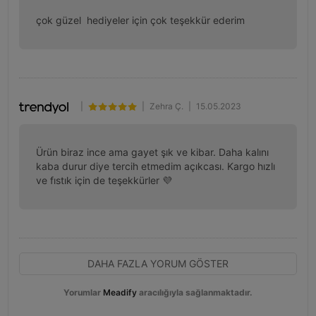
çok güzel  hediyeler için çok teşekkür ederim
|
|
Zehra Ç.
|
15.05.2023
Ürün biraz ince ama gayet şık ve kibar. Daha kalını 
kaba durur diye tercih etmedim açıkcası. Kargo hızlı 
ve fıstık için de teşekkürler 💜
DAHA FAZLA YORUM GÖSTER
Yorumlar
Meadify
aracılığıyla sağlanmaktadır.