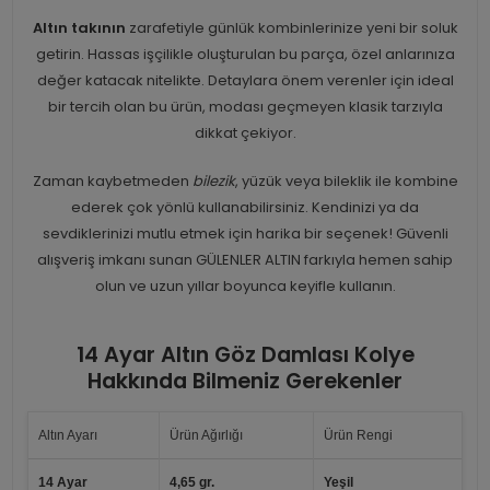
Altın takının
zarafetiyle günlük kombinlerinize yeni bir soluk
getirin. Hassas işçilikle oluşturulan bu parça, özel anlarınıza
değer katacak nitelikte. Detaylara önem verenler için ideal
bir tercih olan bu ürün, modası geçmeyen klasik tarzıyla
dikkat çekiyor.
Zaman kaybetmeden
bilezik
, yüzük veya bileklik ile kombine
ederek çok yönlü kullanabilirsiniz. Kendinizi ya da
sevdiklerinizi mutlu etmek için harika bir seçenek! Güvenli
alışveriş imkanı sunan GÜLENLER ALTIN farkıyla hemen sahip
olun ve uzun yıllar boyunca keyifle kullanın.
14 Ayar Altın Göz Damlası Kolye
Hakkında Bilmeniz Gerekenler
Altın Ayarı
Ürün Ağırlığı
Ürün Rengi
14 Ayar
4,65 gr.
Yeşil