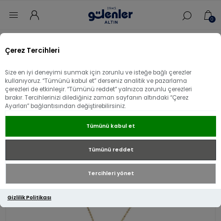
0
Ana sayfa
/
Sevgililer Gününe Özel
/
Çerez Tercihleri
14 Ayar Altın Göz Damlası Kolye
Size en iyi deneyimi sunmak için zorunlu ve isteğe bağlı çerezler
14 Ayar Altın Göz Damlası Kolye
kullanıyoruz. “Tümünü kabul et” derseniz analitik ve pazarlama
çerezleri de etkinleşir. “Tümünü reddet” yalnızca zorunlu çerezleri
bırakır. Tercihlerinizi dilediğiniz zaman sayfanın altındaki “Çerez
Ayarları” bağlantısından değiştirebilirsiniz.
Tümünü kabul et
Tümünü reddet
Tercihleri yönet
Gizlilik Politikası