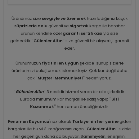
Ürünümüz size
sevgiyle ve özenerek
hazırladığımız küçük
süprizlerle dolu
güvenli ve
sigortalı
kargo ile beraber
ürünün kendine özel
garanti sertifikası'
yla size
gelecektir.''
Gülenler Altın
'' size güvenli bir alışverişi garanti
eder.
Ürünümüzün
fiyatını en uygun
şekilde sunup sizlerle
ürünlerimizi buluşturmak istemekteyiz. Çok kar değil daha
çok ''
Müşteri Memnuniyeti
'' hedefliyoruz.
''
Gülenler Altın
'' 3 nesildir hizmet veren bir aile şirketidir.
Burada minumum kar marjları ile satış yapıp ''
Sizi
Kazanmak
'' her zaman önceliğimizdir.
Fenomen Kuyumcu
'nuz olarak
Türkiye'nin her yerine
giden
kargoları ile bu yıl 3. mağazasını açan ''
Gülenler Altın
'' sizinle
her geçen gün daha da büyüyor. Samimiyetin, enerjinin,