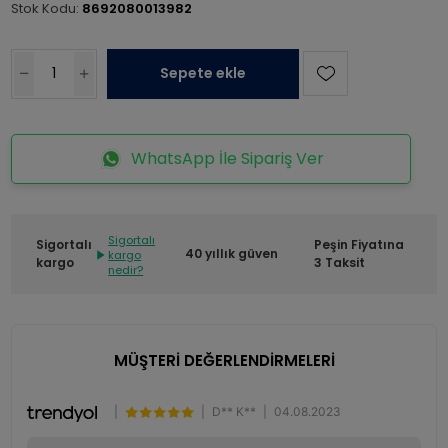
Stok Kodu:
8692080013982
Sepete ekle
WhatsApp İle Sipariş Ver
Sigortalı
Sigortalı
Peşin Fiyatına
40 yıllık güven
kargo
kargo
3 Taksit
nedir?
MÜŞTERİ DEĞERLENDİRMELERİ
|
|
D** K**
|
04.08.2023