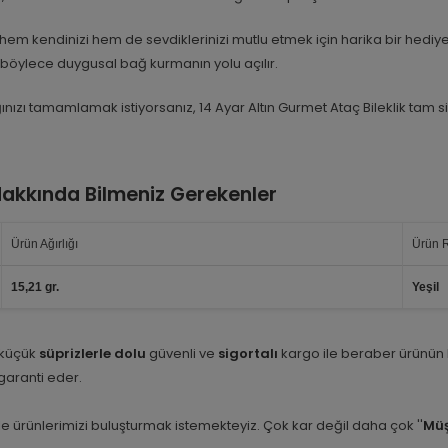
hem kendinizi hem de sevdiklerinizi mutlu etmek için harika bir hedi
; böylece duygusal bağ kurmanın yolu açılır.
ığınızı tamamlamak istiyorsanız, 14 Ayar Altın Gurmet Ataç Bileklik tam 
 Hakkında Bilmeniz Gerekenler
Ürün Ağırlığı
Ürün 
15,21 gr.
Yeşil
 küçük
süprizlerle dolu
güvenli ve
sigortalı
kargo ile beraber ürünün
i garanti eder.
e ürünlerimizi buluşturmak istemekteyiz. Çok kar değil daha çok ''
Müş