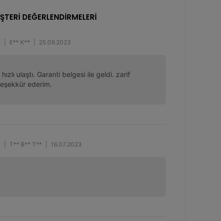
ŞTERİ DEĞERLENDİRMELERİ
|
E** K**
|
25.09.2023
hızlı ulaştı. Garanti belgesi ile geldi. zarif 
 teşekkür ederim.
|
T** B** T**
|
16.07.2023