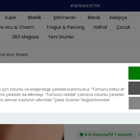
#SENGULYETER
Küpe
Bileklik
Şahmeran
Bilezik
Kelepçe
ye Ucu & Charm
Tragus & Piercing
Halhal
Çocuk
360 Mağaza
Yeni Ürünler
et Ataç Bileklik
14 Ayar Altı
için zorunlu ve isteğe bağlı çerezler kullanıyoruz. “Tümünü kabul et”
ma çerezleri de etkinleşir. “Tümünü reddet” yalnızca zorunlu çerezleri
|
Bu ürünü ilk yoru
iğiniz zaman sayfanın altındaki “Çerez Ayarları” bağlantısından
₺95.602,21
₺86.041,99
%10 Havale/EFT indirimi
i