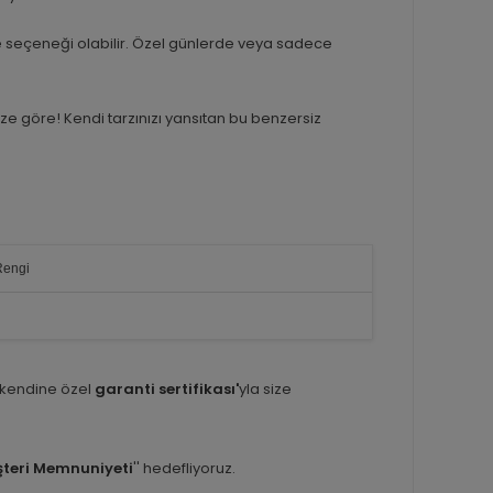
ye seçeneği olabilir. Özel günlerde veya sadece
size göre! Kendi tarzınızı yansıtan bu benzersiz
Rengi
 kendine özel
garanti sertifikası'
yla size
teri Memnuniyeti
'' hedefliyoruz.