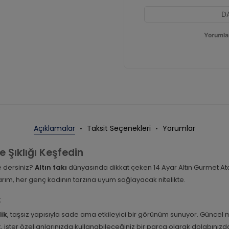
D
Yorumla
Açıklamalar
Taksit Seçenekleri
Yorumlar
e Şıklığı Keşfedin
e dersiniz?
Altın takı
dünyasında dikkat çeken 14 Ayar Altın Gurmet Ataç 
rım, her genç kadının tarzına uyum sağlayacak nitelikte.
k
lik
, taşsız yapısıyla sade ama etkileyici bir görünüm sunuyor. Güncel
ster özel anlarınızda kullanabileceğiniz bir parça olarak dolabınızda 