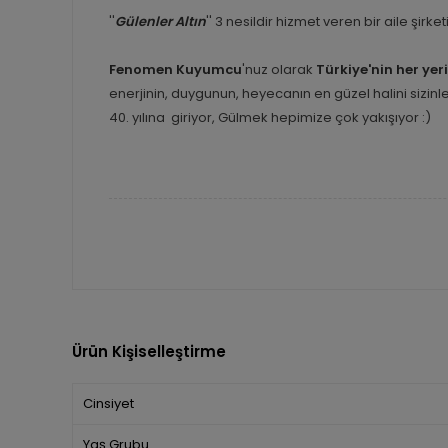
''
Gülenler Altın
'' 3 nesildir hizmet veren bir aile şirk
Fenomen Kuyumcu
'nuz olarak
Türkiye'nin her yer
enerjinin, duygunun, heyecanın en güzel halini sizi
40. yılına giriyor, Gülmek hepimize çok yakışıyor :)
Ürün Kişiselleştirme
Cinsiyet
Yaş Grubu