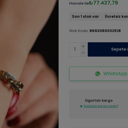
₺77.437,79
Havale ile
Son 1 stok var
Ücretsiz ka
Stok Kodu:
8692080032518
Sepete 
WhatsApp İ
Sigortalı kargo
Sigortalı kargo nedir?