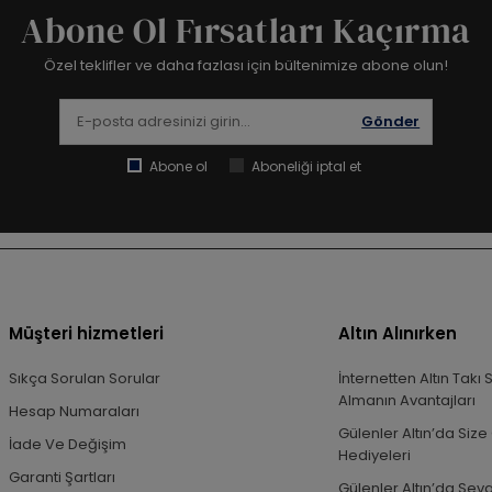
Abone Ol Fırsatları Kaçırma
Özel teklifler ve daha fazlası için bültenimize abone olun!
Gönder
Abone ol
Aboneliği iptal et
Müşteri hizmetleri
Altın Alınırken
Sıkça Sorulan Sorular
İnternetten Altın Takı 
Almanın Avantajları
Hesap Numaraları
Gülenler Altın’da Size 
İade Ve Değişim
Hediyeleri
Garanti Şartları
Gülenler Altın’da Sevg