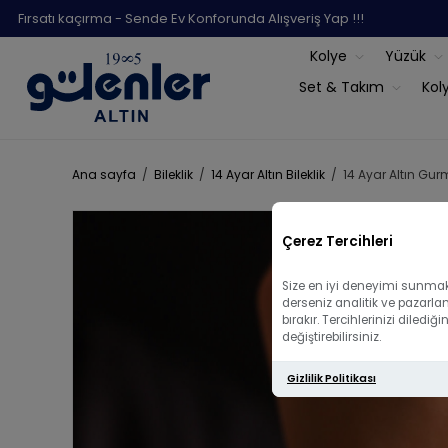
Fırsatı kaçırma - Sende Ev Konforunda Alışveriş Yap !!!
Kolye
Yüzük
Set & Takım
Kol
Ana sayfa
/
Bileklik
/
14 Ayar Altın Bileklik
/
14 Ayar Altın Gurm
Çerez Tercihleri
Size en iyi deneyimi sunmak 
derseniz analitik ve pazarla
bırakır. Tercihlerinizi diled
değiştirebilirsiniz.
Gizlilik Politikası