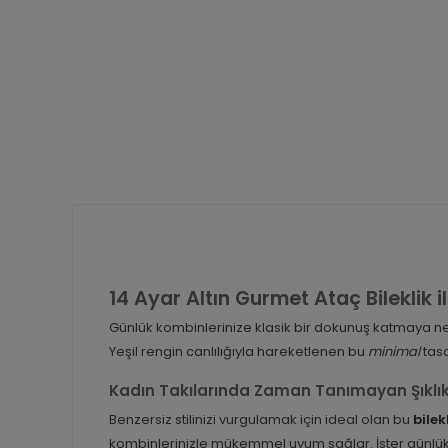
14 Ayar Altın Gurmet Ataç Bileklik il
Günlük kombinlerinize klasik bir dokunuş katmaya n
Yeşil rengin canlılığıyla hareketlenen bu
minimal
tasa
Kadın Takılarında Zaman Tanımayan Şıklı
Benzersiz stilinizi vurgulamak için ideal olan bu
bilek
kombinlerinizle mükemmel uyum sağlar. İster günlük, i