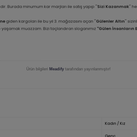
etidir. Burada minumum kar marjları ile satış yapıp ''
Sizi Kazanmak
'' h
ine
giden kargoları ile bu yıl 3. mağazasını açan ''
Gülenler Altın
'' siz
nle yaşamak muazzam. Bizi taçlandıran sloganımız
''Gülen İnsanların 
Ürün bilgileri
Meadify
tarafından yayınlanmıştır!
Kadın / Kız
Genç