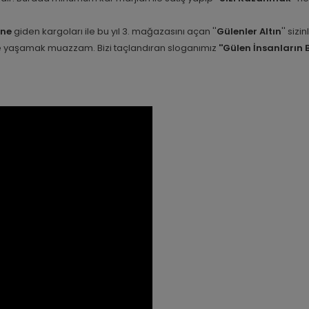
ine
giden kargoları ile bu yıl 3. mağazasını açan ''
Gülenler Altın
'' siz
nle yaşamak muazzam. Bizi taçlandıran sloganımız
''Gülen İnsanların 