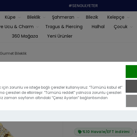
#SENGULYETER
Küpe
Bileklik
Şahmeran
Bilezik
Kelepçe
ye Ucu & Charm
Tragus & Piercing
Halhal
Çocuk
360 Mağaza
Yeni Ürünler
 Gurmet Bileklik
14 Ayar Altın
için zorunlu ve isteğe bağlı çerezler kullanıyoruz. “Tümünü kabul et”
ma çerezleri de etkinleşir. “Tümünü reddet” yalnızca zorunlu çerezleri
|
Bu ürünü ilk yoru
iğiniz zaman sayfanın altındaki “Çerez Ayarları” bağlantısından
₺101.498,88
₺91.348,99
%10 Havale/EFT indirimi
i