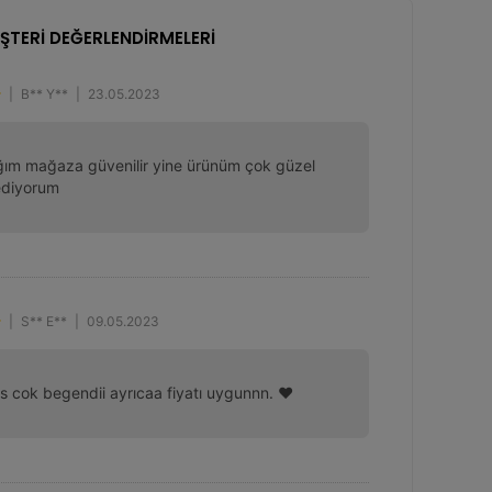
ŞTERİ DEĞERLENDİRMELERİ
|
B** Y**
|
23.05.2023
tığım mağaza güvenilir yine ürünüm çok güzel 
ediyorum
|
S** E**
|
09.05.2023
s cok begendii ayrıcaa fiyatı uygunnn. ❤️