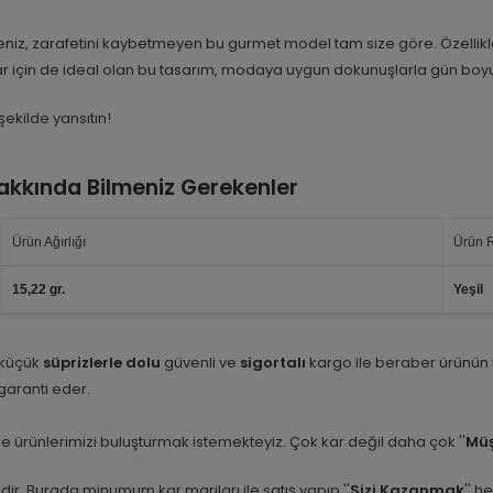
niz, zarafetini kaybetmeyen bu gurmet model tam size göre. Özellikl
zlar için de ideal olan bu tasarım, modaya uygun dokunuşlarla gün boy
şekilde yansıtın!
Hakkında Bilmeniz Gerekenler
Ürün Ağırlığı
Ürün 
15,22 gr.
Yeşil
 küçük
süprizlerle dolu
güvenli ve
sigortalı
kargo ile beraber ürünün
i garanti eder.
e ürünlerimizi buluşturmak istemekteyiz. Çok kar değil daha çok ''
Müş
etidir. Burada minumum kar marjları ile satış yapıp ''
Sizi Kazanmak
'' h