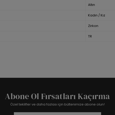
Altın
Kadın / Kız
Zirkon
TR
Abone Ol Fırsatları Kaçırma
Özel teklifler ve daha fazlası için bültenimize abone olun!