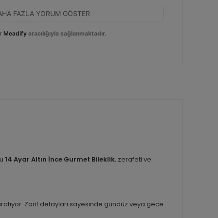
AHA FAZLA YORUM GÖSTER
r
Meadify
aracılığıyla sağlanmaktadır.
bu
14 Ayar Altın İnce Gurmet Bileklik
, zerafeti ve
k yaratıyor. Zarif detayları sayesinde gündüz veya gece