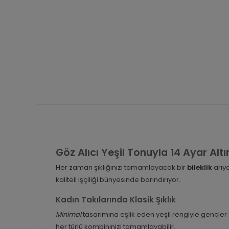
Göz Alıcı Yeşil Tonuyla 14 Ayar Altı
Her zaman şıklığınızı tamamlayacak bir
bileklik
arıyo
kaliteli işçiliği bünyesinde barındırıyor.
Kadın Takılarında Klasik Şıklık
Minimal
tasarımına eşlik eden yeşil rengiyle gençler i
her türlü kombininizi tamamlayabilir.