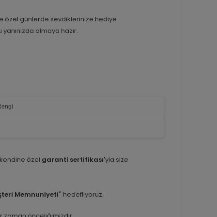
e özel günlerde sevdiklerinize hediye
u yanınızda olmaya hazır.
Rengi
 kendine özel
garanti sertifikası'
yla size
teri Memnuniyeti
'' hedefliyoruz.
er zaman önceliğimizdir.