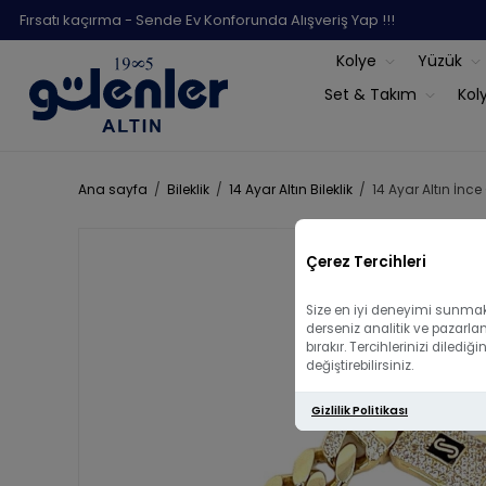
Fırsatı kaçırma - Sende Ev Konforunda Alışveriş Yap !!!
Kolye
Yüzük
Set & Takım
Kol
Ana sayfa
/
Bileklik
/
14 Ayar Altın Bileklik
/
14 Ayar Altın İnce
Çerez Tercihleri
Size en iyi deneyimi sunmak 
derseniz analitik ve pazarla
bırakır. Tercihlerinizi diled
değiştirebilirsiniz.
Gizlilik Politikası