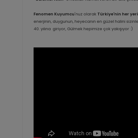
Fenomen Kuyumcu
'nuz olarak
Türkiye'nin her yer
enerjinin, duygunun, heyecanın en güzel halini sizi
40. yılına giriyor, Gülmek hepimize çok yakışıyor :)