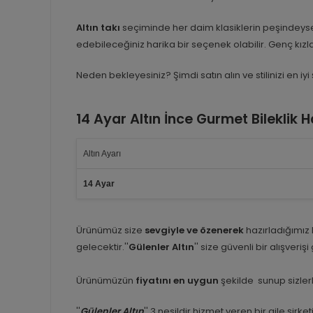
Altın takı
seçiminde her daim klasiklerin peşindeyse
edebileceğiniz harika bir seçenek olabilir. Genç kı
Neden bekleyesiniz? Şimdi satın alın ve stilinizi en iyi 
14 Ayar Altın İnce Gurmet Bileklik 
Altın Ayarı
14 Ayar
Ürünümüz size
sevgiyle ve özenerek
hazırladığımız
gelecektir.''
Gülenler Altın
'' size güvenli bir alışveriş
Ürünümüzün
fiyatını en uygun
şekilde sunup sizlerl
''
Gülenler Altın
'' 3 nesildir hizmet veren bir aile şirk