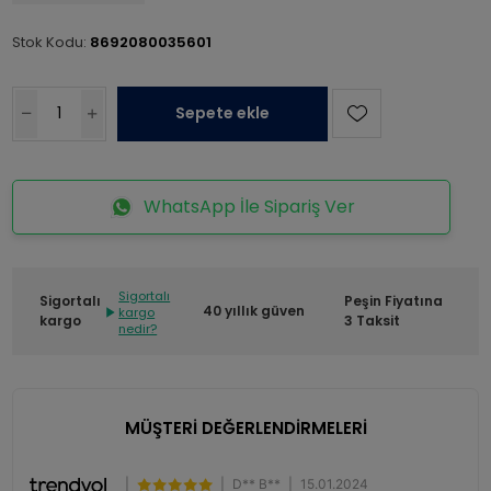
Stok Kodu:
8692080035601
Sepete ekle
WhatsApp İle Sipariş Ver
Sigortalı
Sigortalı
Peşin Fiyatına
40 yıllık güven
kargo
kargo
3 Taksit
nedir?
MÜŞTERİ DEĞERLENDİRMELERİ
|
|
D** B**
|
15.01.2024