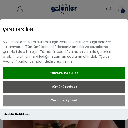
0
Ana sayfa
/
Aksesuar
/
14 Ayar Altın Aksesuar
/
Çerez Tercihleri
14 Ayar Altın İtalyan Arı Kolye Ucu
Size en iyi deneyimi sunmak için zorunlu ve isteğe bağlı çerezler
14 Ayar Altın İtalyan Arı Kolye Ucu
kullanıyoruz. “Tümünü kabul et” derseniz analitik ve pazarlama
çerezleri de etkinleşir. “Tümünü reddet” yalnızca zorunlu çerezleri
bırakır. Tercihlerinizi dilediğiniz zaman sayfanın altındaki “Çerez
Ayarları” bağlantısından değiştirebilirsiniz.
Tümünü kabul et
Tümünü reddet
Tercihleri yönet
Gizlilik Politikası