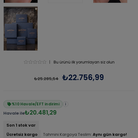
|
Bu ürünü ilk yorumlayan siz olun
₺22.756,99
₺25.285,54
%10 Havale/EFT indirimi
i
₺20.481,29
Havale ile
Son 1 stok var
Ücretsiz kargo
Tahmini Kargoya Teslim:
Aynı gün kargo!