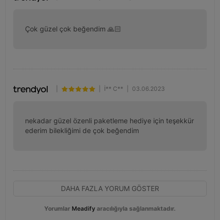
Çok güzel çok beğendim 🙏🏻
|
|
İ** C**
|
03.06.2023
nekadar güzel özenli paketleme hediye için teşekkür 
ederim bilekliğimi de çok beğendim
DAHA FAZLA YORUM GÖSTER
Yorumlar
Meadify
aracılığıyla sağlanmaktadır.