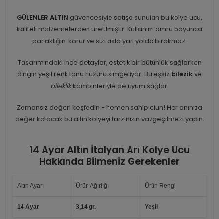
GÜLENLER ALTIN
güvencesiyle satışa sunulan bu kolye ucu,
kaliteli malzemelerden üretilmiştir. Kullanım ömrü boyunca
parlaklığını korur ve sizi asla yarı yolda bırakmaz.
Tasarımındaki ince detaylar, estetik bir bütünlük sağlarken
dingin yeşil renk tonu huzuru simgeliyor. Bu eşsiz
bilezik
ve
bileklik
kombinleriyle de uyum sağlar.
Zamansız değeri keşfedin - hemen sahip olun! Her anınıza
değer katacak bu altın kolyeyi tarzınızın vazgeçilmezi yapın.
14 Ayar Altın İtalyan Arı Kolye Ucu
Hakkında Bilmeniz Gerekenler
Altın Ayarı
Ürün Ağırlığı
Ürün Rengi
14 Ayar
3,14 gr.
Yeşil