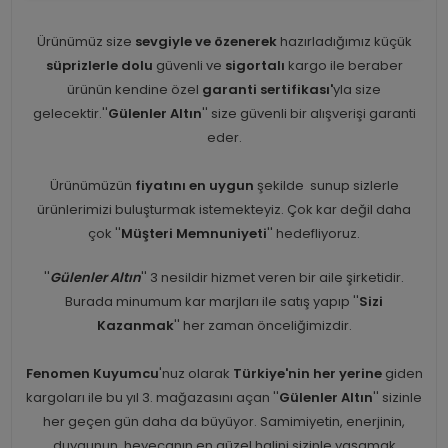
Ürünümüz size
sevgiyle ve özenerek
hazırladığımız küçük
süprizlerle dolu
güvenli ve
sigortalı
kargo ile beraber
ürünün kendine özel
garanti sertifikası'
yla size
gelecektir.''
Gülenler Altın
'' size güvenli bir alışverişi garanti
eder.
Ürünümüzün
fiyatını en uygun
şekilde sunup sizlerle
ürünlerimizi buluşturmak istemekteyiz. Çok kar değil daha
çok ''
Müşteri Memnuniyeti
'' hedefliyoruz.
''
Gülenler Altın
'' 3 nesildir hizmet veren bir aile şirketidir.
Burada minumum kar marjları ile satış yapıp ''
Sizi
Kazanmak
'' her zaman önceliğimizdir.
Fenomen Kuyumcu
'nuz olarak
Türkiye'nin her yerine
giden
kargoları ile bu yıl 3. mağazasını açan ''
Gülenler Altın
'' sizinle
her geçen gün daha da büyüyor. Samimiyetin, enerjinin,
duygunun, heyecanın en güzel halini sizinle yaşamak