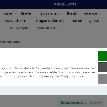
#SENGULYETER
Küpe
Bileklik
Şahmeran
Bilezik
Kelepçe
ye Ucu & Charm
Tragus & Piercing
Halhal
Çocuk
360 Mağaza
Yeni Ürünler
i Minimal Küpe
14 Ayar Altı
için zorunlu ve isteğe bağlı çerezler kullanıyoruz. “Tümünü kabul et”
ma çerezleri de etkinleşir. “Tümünü reddet” yalnızca zorunlu çerezleri
|
Bu ürünü ilk yoru
iğiniz zaman sayfanın altındaki “Çerez Ayarları” bağlantısından
₺12.562,21
₺11.305,99
%10 Havale/EFT indirimi
i