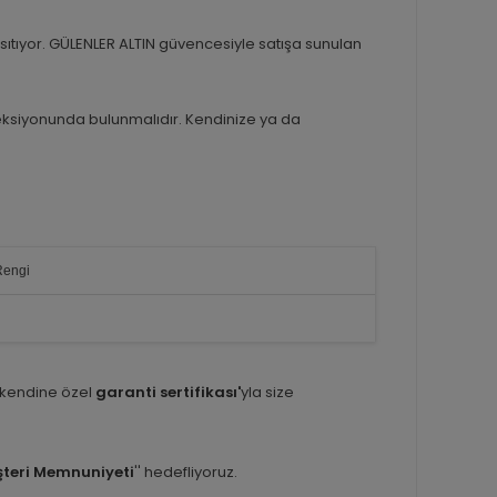
sıtıyor. GÜLENLER ALTIN güvencesiyle satışa sunulan
eksiyonunda bulunmalıdır. Kendinize ya da
Rengi
 kendine özel
garanti sertifikası'
yla size
teri Memnuniyeti
'' hedefliyoruz.