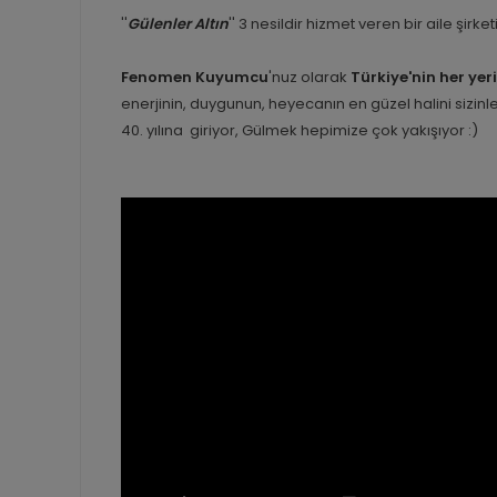
''
Gülenler Altın
'' 3 nesildir hizmet veren bir aile şirk
Fenomen Kuyumcu
'nuz olarak
Türkiye'nin her yer
enerjinin, duygunun, heyecanın en güzel halini sizi
40. yılına giriyor, Gülmek hepimize çok yakışıyor :)