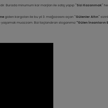
etidir. Burada minumum kar marjları ile satış yapıp ''
Sizi Kazanmak
'' h
ine
giden kargoları ile bu yıl 3. mağazasını açan ''
Gülenler Altın
'' siz
nle yaşamak muazzam. Bizi taçlandıran sloganımız
''Gülen İnsanların 