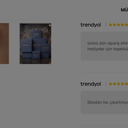
MÜ
|
ürünü dün sipariş etti
hediyeler için teşekkü
|
Elımden hıc çıkartmı