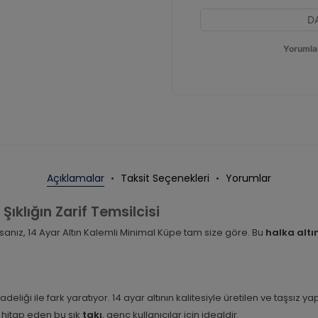
D
Yorumla
Açıklamalar
Taksit Seçenekleri
Yorumlar
Şıklığın Zarif Temsilcisi
anız, 14 Ayar Altın Kalemli Minimal Küpe tam size göre. Bu
halka altı
deliği ile fark yaratıyor. 14 ayar altının kalitesiyle üretilen ve taşsız
 hitap eden bu şık
takı
, genç kullanıcılar için idealdir.