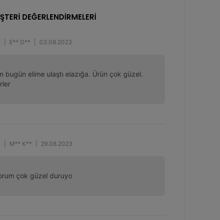
ŞTERİ DEĞERLENDİRMELERİ
|
E** D**
|
03.08.2023
m bugün elime ulaştı elazığa. Ürün çok güzel. 
rler
|
M** K**
|
29.08.2023
yorum çok güzel duruyo