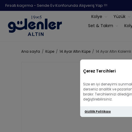
Fırsatı kaçırma - Sende Ev Konforunda Alışveriş Yap !!!
Kolye
Yüzük
Set & Takım
Kol
Ana sayfa
/
Küpe
/
14 Ayar Altın Küpe
/
14 Ayar Altın Kaleml
Çerez Tercihleri
Size en iyi deneyimi sunmak 
derseniz analitik ve pazarla
bırakır. Tercihlerinizi diled
değiştirebilirsiniz.
Gizlilik Politikası