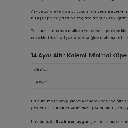
Aşk ve zarafetle dolu bir yaşam stili benimseyenler
bu eşsiz parçayla stilinizi taçlandırın; çünkü şıklığını
Takılarınız arasında mutlaka yer alması gereken kl
sevdiklerinize hediye edebileceğiniz muhteşem bir seç
14 Ayar Altın Kalemli Minimal Küpe
Altın Ayarı
14 Ayar
Ürünümüz size
sevgiyle ve özenerek
hazırladığımız
gelecektir.''
Gülenler Altın
'' size güvenli bir alışveriş
Ürünümüzün
fiyatını en uygun
şekilde sunup sizlerl