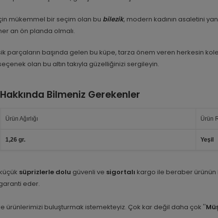
 için mükemmel bir seçim olan bu
bilezik
, modern kadının asaletini yan
z her an ön planda olmalı.
asik parçaların başında gelen bu küpe, tarza önem veren herkesin kol
enek olan bu altın takıyla güzelliğinizi sergileyin.
 Hakkında Bilmeniz Gerekenler
Ürün Ağırlığı
Ürün 
1,26 gr.
Yeşil
 küçük
süprizlerle dolu
güvenli ve
sigortalı
kargo ile beraber ürünün
i garanti eder.
e ürünlerimizi buluşturmak istemekteyiz. Çok kar değil daha çok ''
Müş