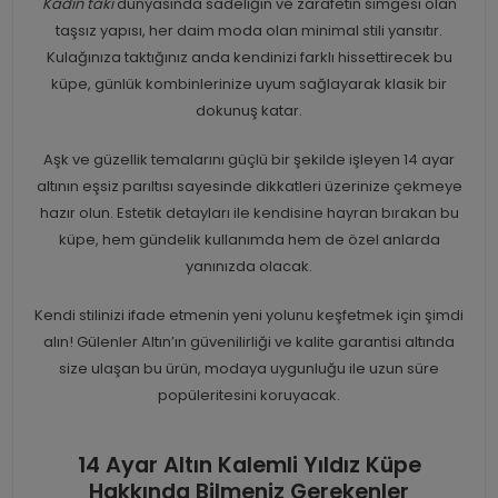
Kadın takı
dünyasında sadeliğin ve zarafetin simgesi olan
taşsız yapısı, her daim moda olan minimal stili yansıtır.
Kulağınıza taktığınız anda kendinizi farklı hissettirecek bu
küpe, günlük kombinlerinize uyum sağlayarak klasik bir
dokunuş katar.
Aşk ve güzellik temalarını güçlü bir şekilde işleyen 14 ayar
altının eşsiz parıltısı sayesinde dikkatleri üzerinize çekmeye
hazır olun. Estetik detayları ile kendisine hayran bırakan bu
küpe, hem gündelik kullanımda hem de özel anlarda
yanınızda olacak.
Kendi stilinizi ifade etmenin yeni yolunu keşfetmek için şimdi
alın! Gülenler Altın’ın güvenilirliği ve kalite garantisi altında
size ulaşan bu ürün, modaya uygunluğu ile uzun süre
popüleritesini koruyacak.
14 Ayar Altın Kalemli Yıldız Küpe
Hakkında Bilmeniz Gerekenler