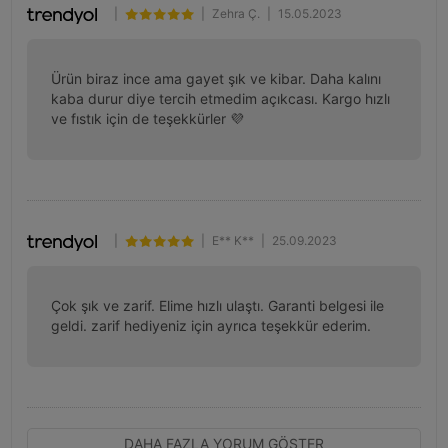
|
|
Zehra Ç.
|
15.05.2023
Ürün biraz ince ama gayet şık ve kibar. Daha kalını 
kaba durur diye tercih etmedim açıkcası. Kargo hızlı 
ve fıstık için de teşekkürler 💜
|
|
E** K**
|
25.09.2023
Çok şık ve zarif. Elime hızlı ulaştı. Garanti belgesi ile 
geldi. zarif hediyeniz için ayrıca teşekkür ederim.
DAHA FAZLA YORUM GÖSTER