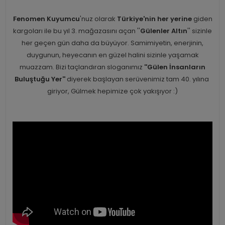
Fenomen Kuyumcu
'nuz olarak
Türkiye'nin her yerine
giden
kargoları ile bu yıl 3. mağazasını açan ''
Gülenler Altın
'' sizinle
her geçen gün daha da büyüyor. Samimiyetin, enerjinin,
duygunun, heyecanın en güzel halini sizinle yaşamak
muazzam. Bizi taçlandıran sloganımız
''Gülen İnsanların
Buluştuğu Yer''
diyerek başlayan serüvenimiz tam 40. yılına
giriyor, Gülmek hepimize çok yakışıyor :)