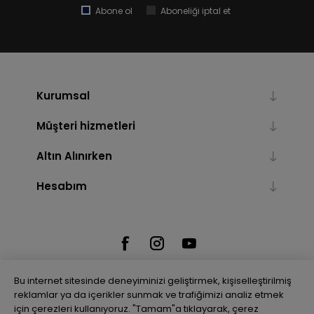
Abone ol
Aboneliği iptal et
Kurumsal
Müşteri hizmetleri
Altın Alınırken
Hesabım
Bu internet sitesinde deneyiminizi geliştirmek, kişiselleştirilmiş
reklamlar ya da içerikler sunmak ve trafiğimizi analiz etmek
için çerezleri kullanıyoruz. "Tamam"a tıklayarak, çerez
Powered by
nopCommerce