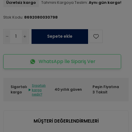
Ücretsiz kargo
Tahmini Kargoya Teslim:
Aynı gün kargo!
Stok Kodu:
8692080030798
Sepete ekle
WhatsApp İle Sipariş Ver
Sigortalı
Sigortalı
Peşin Fiyatına
40 yıllık güven
kargo
kargo
3 Taksit
nedir?
MÜŞTERİ DEĞERLENDİRMELERİ