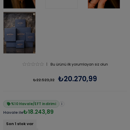
|
Bu ürünü ilk yorumlayan siz olun
₺20.270,99
₺22.523,32
%10 Havale/EFT indirimi
i
₺18.243,89
Havale ile
Son 1 stok var