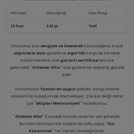
Altın Ayarı
Ürün Ağırlığı
Ürün Rengi
14 Ayar
2,42 gr.
Yeşil
Ürünümüz size
sevgiyle ve özenerek
hazırladığımız küçük
süprizlerle dolu
güvenli ve
sigortalı
kargo ile beraber
ürünün kendine özel
garanti sertifikası'
yla size
gelecektir.''
Gülenler Altın
'' size güvenli bir alışverişi garanti
eder.
Ürünümüzün
fiyatını en uygun
şekilde sunup sizlerle
ürünlerimizi buluşturmak istemekteyiz. Çok kar değil daha
çok ''
Müşteri Memnuniyeti
'' hedefliyoruz.
''
Gülenler Altın
'' 3 nesildir hizmet veren bir aile şirketidir.
Burada minumum kar marjları ile satış yapıp ''
Sizi
Kazanmak
'' her zaman önceliğimizdir.