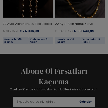
22 Ayar Altın Nohutlu Top Bileklik
22 Ayar Altın Nohut Kolye
₺78.775,78
₺74.836,99
₺154.937,77
₺139.443,99
Havale ile %10
Vade farksız 3
Havale ile %10
Vade farksız 3
indirim
taksit
indirim
taksit
Abone Ol Fırsatları
Kaçırma
Özel teklifler ve daha fazlası için bültenimize abone olun!
Gönder