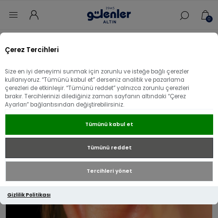
0
Ana sayfa
/
Küpe
/
14 Ayar Altın Küpe
/
Çerez Tercihleri
14 Ayar Altın Kalemli Yıldız Küpe
Size en iyi deneyimi sunmak için zorunlu ve isteğe bağlı çerezler
Üzgünüz - bu ürün artık mevcut değil!
kullanıyoruz. “Tümünü kabul et” derseniz analitik ve pazarlama
çerezleri de etkinleşir. “Tümünü reddet” yalnızca zorunlu çerezleri
14 Ayar Altın Kalemli Yıldız Küpe
bırakır. Tercihlerinizi dilediğiniz zaman sayfanın altındaki “Çerez
Ayarları” bağlantısından değiştirebilirsiniz.
Tümünü kabul et
Tümünü reddet
Tercihleri yönet
Gizlilik Politikası