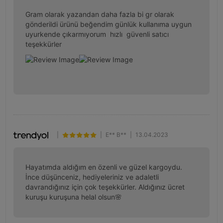
Gram olarak yazandan daha fazla bi gr olarak 
gönderildi ürünü beğendim günlük kullanıma uygun 
uyurkende çıkarmıyorum  hızlı  güvenli satıcı 
teşekkürler
|
|
E** B**
|
13.04.2023
Hayatımda aldığım en özenli ve güzel kargoydu. 
İnce düşünceniz, hediyeleriniz ve adaletli 
davrandığınız için çok teşekkürler. Aldığınız ücret 
kuruşu kuruşuna helal olsun🌸