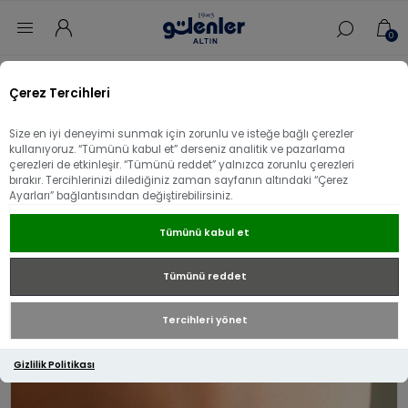
0
Ana sayfa
/
Bileklik
/
14 Ayar Altın Bileklik
/
Çerez Tercihleri
14 Ayar Altın Kesme İtalyan Bileklik
Size en iyi deneyimi sunmak için zorunlu ve isteğe bağlı çerezler
14 Ayar Altın Kesme İtalyan Bileklik
kullanıyoruz. “Tümünü kabul et” derseniz analitik ve pazarlama
çerezleri de etkinleşir. “Tümünü reddet” yalnızca zorunlu çerezleri
bırakır. Tercihlerinizi dilediğiniz zaman sayfanın altındaki “Çerez
Ayarları” bağlantısından değiştirebilirsiniz.
Tümünü kabul et
Tümünü reddet
Tercihleri yönet
Gizlilik Politikası