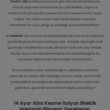
Kadın takı
koleksiyonunuzun göz alıcı bir tamamlayıcısı
olacak yeşil renk tonlarındaki bu zarif bileklik, taşsız ve
minimal tarzıyla günlük kullanımda da mükemmel bir uyum
sağlar. Her daim moda olan klasik tasarım unsurları
barındıran bu ürün, şıklığı ve sadeliği aynı potada eritiyor.
Bu
bileklik
, her mevsimde kullanılabilecek çok yönlü yapısıyla
gardırobunuza kolayca entegre olur. Anneler Günü gibi özel
günlerde sevdiklerinizi mutlu etmenin harika bir yolu olabilir.
Günlük veya özel davetlerinizde tercih edebileceğiniz bu
parçayla stilinize zarif dokunuşlar katabilirsiniz.
En iyi fiyatlarla sahip olabileceğiniz, dikkatleri üzerinize
çekecek bu harika altın bilekliğe hemen sahip olun! Kredit
kartına taksit avantajlarıyla alışverişinizi daha cazip hale
getirirken, güvenilir teslimat hizmetiyle sizi bekliyor!
14 Ayar Altın Kesme İtalyan Bileklik
Hakkında Bilmeniz Gerekenler