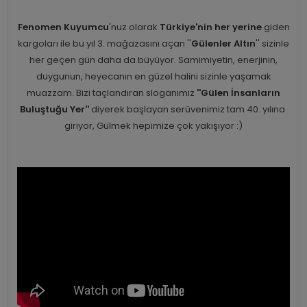
Fenomen Kuyumcu
'nuz olarak
Türkiye'nin her yerine
giden
kargoları ile bu yıl 3. mağazasını açan ''
Gülenler Altın
'' sizinle
her geçen gün daha da büyüyor. Samimiyetin, enerjinin,
duygunun, heyecanın en güzel halini sizinle yaşamak
muazzam. Bizi taçlandıran sloganımız
''Gülen İnsanların
Buluştuğu Yer''
diyerek başlayan serüvenimiz tam 40. yılına
giriyor, Gülmek hepimize çok yakışıyor :)