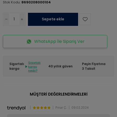
Stok Kodu:
8690208000104
Sepete ekle
WhatsApp İle Sipariş Ver
Sigortalı
Sigortalı
Peşin Fiyatına
40 yıllık güven
kargo
kargo
3 Taksit
nedir?
MÜŞTERİ DEĞERLENDİRMELERİ
|
|
Pınar Ç.
|
09.02.2024