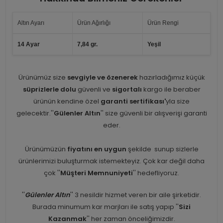
Altın Ayarı
Ürün Ağırlığı
Ürün Rengi
14 Ayar
7,84 gr.
Yeşil
Ürünümüz size
sevgiyle ve özenerek
hazırladığımız küçük
süprizlerle dolu
güvenli ve
sigortalı
kargo ile beraber
ürünün kendine özel
garanti sertifikası'
yla size
gelecektir.''
Gülenler Altın
'' size güvenli bir alışverişi garanti
eder.
Ürünümüzün
fiyatını en uygun
şekilde sunup sizlerle
ürünlerimizi buluşturmak istemekteyiz. Çok kar değil daha
çok ''
Müşteri Memnuniyeti
'' hedefliyoruz.
''
Gülenler Altın
'' 3 nesildir hizmet veren bir aile şirketidir.
Burada minumum kar marjları ile satış yapıp ''
Sizi
Kazanmak
'' her zaman önceliğimizdir.