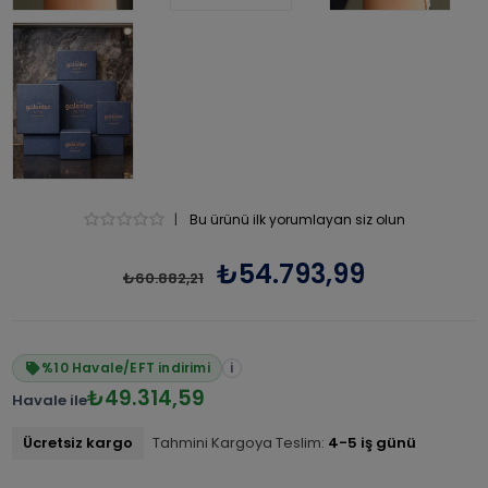
|
Bu ürünü ilk yorumlayan siz olun
₺54.793,99
₺60.882,21
%10 Havale/EFT indirimi
i
₺49.314,59
Havale ile
Ücretsiz kargo
Tahmini Kargoya Teslim:
4-5 iş günü