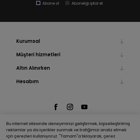
Abone ol
Aboneliği iptal et
Kurumsal
Müşteri hizmetleri
Altın Alınırken
Hesabım
Bu internet sitesinde deneyiminizi geliştirmek, kişiselleştirilmiş
reklamlar ya da içerikler sunmak ve trafiğimizi analiz etmek
için çerezleri kullanıyoruz. "Tamam"a tıklayarak, çerez
Powered by
nopCommerce