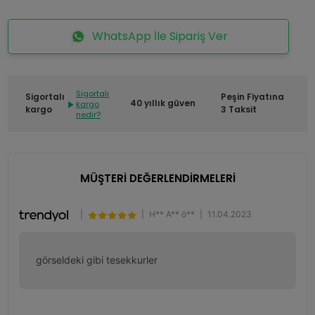
WhatsApp İle Sipariş Ver
Sigortalı
Sigortalı
Peşin Fiyatına
40 yıllık güven
kargo
kargo
3 Taksit
nedir?
MÜŞTERİ DEĞERLENDİRMELERİ
|
|
H** A** ö**
|
11.04.2023
görseldeki gibi tesekkurler