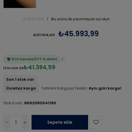
|
Bu ürünü ilk yorumlayan siz olun
₺45.993,99
₺51.104,43
%10 Havale/EFT indirimi
i
₺41.394,59
Havale ile
Son 1 stok var
Ücretsiz kargo
Tahmini Kargoya Teslim:
Aynı gün kargo!
Stok Kodu:
8692080041190
Sepete ekle