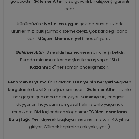
gelecektir.''
Gülenler Altın
'' size güvenli bir alışverişi garanti
eder.
Ürünümüzün
fiyatını en uygun
şekilde sunup sizlerle
ürünlerimizi buluşturmak istemekteyiz. Çok kar değil daha
çok ''
Müşteri Memnuniyeti
'' hedefliyoruz.
''
Gülenler Altın
'' 3 nesildir hizmet veren bir aile şirketidir.
Burada minumum kar marjları ile satış yapıp ''
Sizi
Kazanmak
'' her zaman önceliğimizdir.
Fenomen Kuyumcu
'nuz olarak
Türkiye'nin her yerine
giden
kargoları ile bu yıl 3. mağazasını açan ''
Gülenler Altın
'' sizinle
her geçen gün daha da büyüyor. Samimiyetin, enerjinin,
duygunun, heyecanın en güzel halini sizinle yaşamak
muazzam. Bizi taçlandıran sloganımız
''Gülen İnsanların
Buluştuğu Yer''
diyerek başlayan serüvenimiz tam 40. yılına
giriyor, Gülmek hepimize çok yakışıyor :)