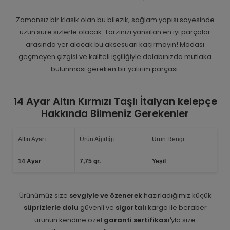
Zamansız bir klasik olan bu bilezik, sağlam yapısı sayesinde
uzun süre sizlerle olacak. Tarzınızı yansıtan en iyi parçalar
arasında yer alacak bu aksesuarı kaçırmayın! Modası
geçmeyen çizgisi ve kaliteli işçiliğiyle dolabınızda mutlaka
bulunması gereken bir yatırım parçası.
14 Ayar Altın Kırmızı Taşlı İtalyan kelepçe
Hakkında Bilmeniz Gerekenler
Altın Ayarı
Ürün Ağırlığı
Ürün Rengi
14 Ayar
7,75 gr.
Yeşil
Ürünümüz size
sevgiyle ve özenerek
hazırladığımız küçük
süprizlerle dolu
güvenli ve
sigortalı
kargo ile beraber
ürünün kendine özel
garanti sertifikası'
yla size