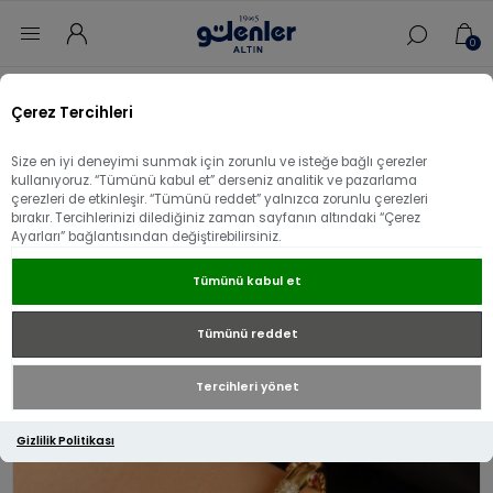
0
Ana sayfa
/
Koleksiyon
/
Çerez Tercihleri
14 Ayar Altın Kırmızı Taşlı İtalyan kelepçe
Size en iyi deneyimi sunmak için zorunlu ve isteğe bağlı çerezler
14 Ayar Altın Kırmızı Taşlı İtalyan kelepçe
kullanıyoruz. “Tümünü kabul et” derseniz analitik ve pazarlama
çerezleri de etkinleşir. “Tümünü reddet” yalnızca zorunlu çerezleri
bırakır. Tercihlerinizi dilediğiniz zaman sayfanın altındaki “Çerez
Ayarları” bağlantısından değiştirebilirsiniz.
Tümünü kabul et
Tümünü reddet
Tercihleri yönet
Gizlilik Politikası