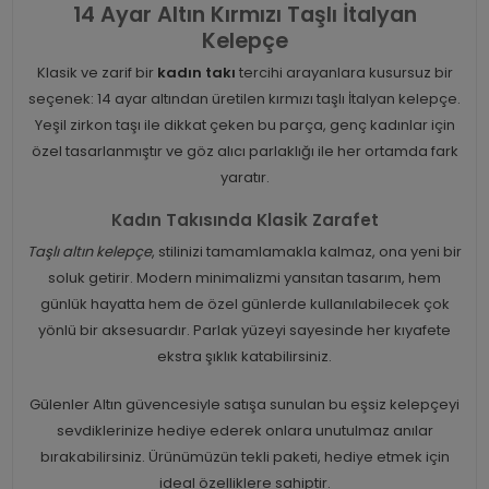
14 Ayar Altın Kırmızı Taşlı İtalyan
Kelepçe
Klasik ve zarif bir
kadın takı
tercihi arayanlara kusursuz bir
seçenek: 14 ayar altından üretilen kırmızı taşlı İtalyan kelepçe.
Yeşil zirkon taşı ile dikkat çeken bu parça, genç kadınlar için
özel tasarlanmıştır ve göz alıcı parlaklığı ile her ortamda fark
yaratır.
Kadın Takısında Klasik Zarafet
Taşlı altın kelepçe
, stilinizi tamamlamakla kalmaz, ona yeni bir
soluk getirir. Modern minimalizmi yansıtan tasarım, hem
günlük hayatta hem de özel günlerde kullanılabilecek çok
yönlü bir aksesuardır. Parlak yüzeyi sayesinde her kıyafete
ekstra şıklık katabilirsiniz.
Gülenler Altın güvencesiyle satışa sunulan bu eşsiz kelepçeyi
sevdiklerinize hediye ederek onlara unutulmaz anılar
bırakabilirsiniz. Ürünümüzün tekli paketi, hediye etmek için
ideal özelliklere sahiptir.