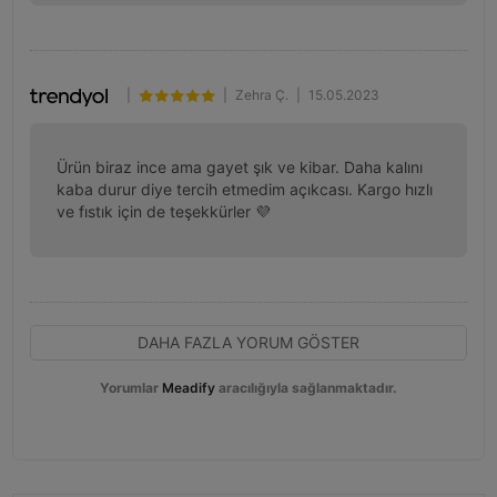
|
|
Zehra Ç.
|
15.05.2023
Ürün biraz ince ama gayet şık ve kibar. Daha kalını 
kaba durur diye tercih etmedim açıkcası. Kargo hızlı 
ve fıstık için de teşekkürler 💜
DAHA FAZLA YORUM GÖSTER
Yorumlar
Meadify
aracılığıyla sağlanmaktadır.