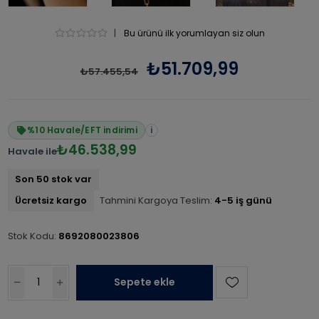
|
Bu ürünü ilk yorumlayan siz olun
₺51.709,99
₺57.455,54
%10 Havale/EFT indirimi
i
₺46.538,99
Havale ile
Son 50 stok var
Ücretsiz kargo
Tahmini Kargoya Teslim:
4-5 iş günü
Stok Kodu:
8692080023806
Sepete ekle