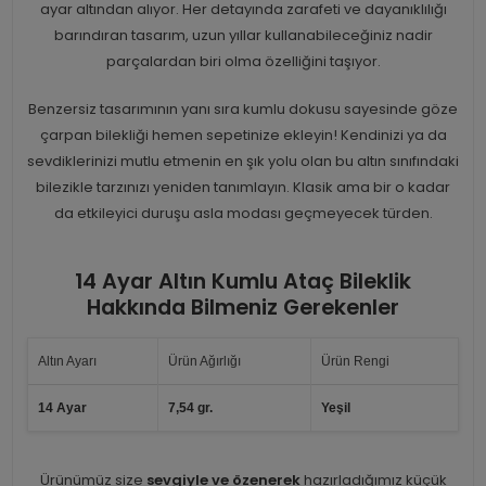
ayar altından alıyor. Her detayında zarafeti ve dayanıklılığı
barındıran tasarım, uzun yıllar kullanabileceğiniz nadir
parçalardan biri olma özelliğini taşıyor.
Benzersiz tasarımının yanı sıra kumlu dokusu sayesinde göze
çarpan bilekliği hemen sepetinize ekleyin! Kendinizi ya da
sevdiklerinizi mutlu etmenin en şık yolu olan bu altın sınıfındaki
bilezikle tarzınızı yeniden tanımlayın. Klasik ama bir o kadar
da etkileyici duruşu asla modası geçmeyecek türden.
14 Ayar Altın Kumlu Ataç Bileklik
Hakkında Bilmeniz Gerekenler
Altın Ayarı
Ürün Ağırlığı
Ürün Rengi
14 Ayar
7,54 gr.
Yeşil
Ürünümüz size
sevgiyle ve özenerek
hazırladığımız küçük