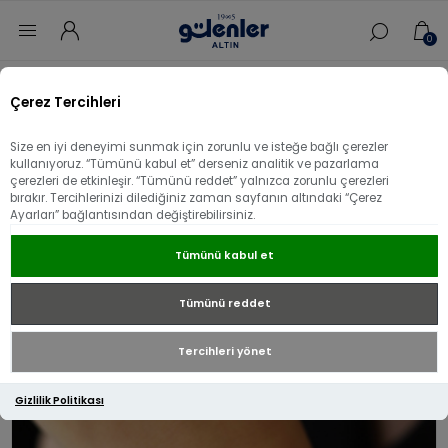
0
Ana sayfa
/
Bileklik
/
Altın Bileklik
/
Ataç Altın Bileklik
/
Çerez Tercihleri
14 Ayar Altın Kumlu Ataç Bileklik
Size en iyi deneyimi sunmak için zorunlu ve isteğe bağlı çerezler
14 Ayar Altın Kumlu Ataç Bileklik
kullanıyoruz. “Tümünü kabul et” derseniz analitik ve pazarlama
çerezleri de etkinleşir. “Tümünü reddet” yalnızca zorunlu çerezleri
bırakır. Tercihlerinizi dilediğiniz zaman sayfanın altındaki “Çerez
Ayarları” bağlantısından değiştirebilirsiniz.
Tümünü kabul et
Tümünü reddet
Tercihleri yönet
Gizlilik Politikası