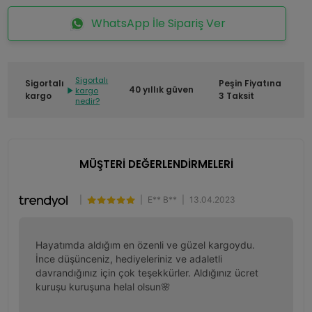
WhatsApp İle Sipariş Ver
Sigortalı
Sigortalı
Peşin Fiyatına
40 yıllık güven
kargo
kargo
3 Taksit
nedir?
MÜŞTERİ DEĞERLENDİRMELERİ
|
|
E** B**
|
13.04.2023
Hayatımda aldığım en özenli ve güzel kargoydu. 
İnce düşünceniz, hediyeleriniz ve adaletli 
davrandığınız için çok teşekkürler. Aldığınız ücret 
kuruşu kuruşuna helal olsun🌸