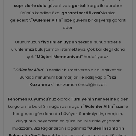
süprizlerle dolu
güvenli ve
sigortalı
kargo ile beraber
ürünün kendine özel
garanti sertifikası'
yla size
gelecektir.''
Gülenler Altın
'' size güvenli bir alışverişi garanti
eder.
Ürünümüzün
fiyatını en uygun
şekilde sunup sizlerle
ürünlerimizi buluşturmak istemekteyiz. Çok kar değil daha
çok ''
Müşteri Memnuniyeti
'' hedefliyoruz.
''
Gülenler Altın
'' 3 nesildir hizmet veren bir aile şirketidir.
Burada minumum kar marjları ile satış yapıp ''
Sizi
Kazanmak
'' her zaman önceliğimizdir.
Fenomen Kuyumcu
'nuz olarak
Türkiye'nin her yerine
giden
kargoları ile bu yıl 3. mağazasını açan ''
Gülenler Altın
'' sizinle
her geçen gün daha da büyüyor. Samimiyetin, enerjinin,
duygunun, heyecanın en güzel halini sizinle yaşamak
muazzam. Bizi taçlandıran sloganımız
''Gülen İnsanların
Buluştuğu Yer''
diyerek başlayan serüvenimiz tam 40. yılına