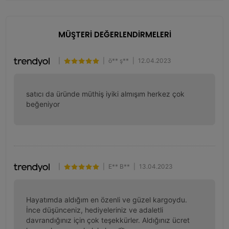
MÜŞTERİ DEĞERLENDİRMELERİ
|
|
ö** ş**
|
12.04.2023
satıcı da üründe müthiş iyiki almışım herkez çok 
beğeniyor
|
|
E** B**
|
13.04.2023
Hayatımda aldığım en özenli ve güzel kargoydu. 
İnce düşünceniz, hediyeleriniz ve adaletli 
davrandığınız için çok teşekkürler. Aldığınız ücret 