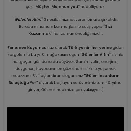
çok ''
Müşteri Memnuniyeti
'' hedefliyoruz.
''
Gülenler Altın
'' 3 nesildir hizmet veren bir aile şirketidir.
Burada minumum kar marjları ile satış yapıp ''
Sizi
Kazanmak
'' her zaman önceliğimizdir.
Fenomen Kuyumcu
'nuz olarak
Türkiye'nin her yerine
giden
kargoları ile bu yıl 3. mağazasını açan ''
Gülenler Altın
'' sizinle
her geçen gün daha da büyüyor. Samimiyetin, enerjinin,
duygunun, heyecanın en güzel halini sizinle yaşamak
muazzam. Bizi taçlandıran sloganımız
''Gülen İnsanların
Buluştuğu Yer''
diyerek başlayan serüvenimiz tam 40. yılına
giriyor, Gülmek hepimize çok yakışıyor :)