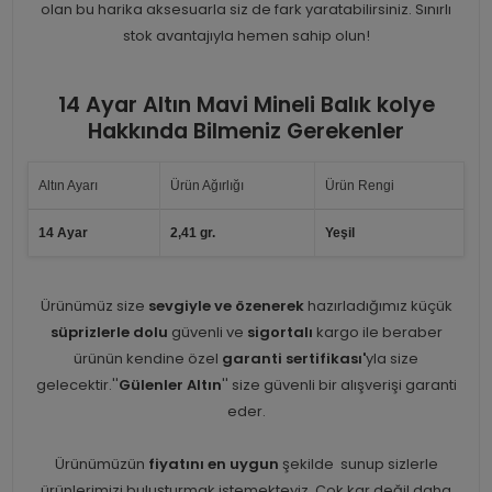
olan bu harika aksesuarla siz de fark yaratabilirsiniz. Sınırlı
stok avantajıyla hemen sahip olun!
14 Ayar Altın Mavi Mineli Balık kolye
Hakkında Bilmeniz Gerekenler
Altın Ayarı
Ürün Ağırlığı
Ürün Rengi
14 Ayar
2,41 gr.
Yeşil
Ürünümüz size
sevgiyle ve özenerek
hazırladığımız küçük
süprizlerle dolu
güvenli ve
sigortalı
kargo ile beraber
ürünün kendine özel
garanti sertifikası'
yla size
gelecektir.''
Gülenler Altın
'' size güvenli bir alışverişi garanti
eder.
Ürünümüzün
fiyatını en uygun
şekilde sunup sizlerle
ürünlerimizi buluşturmak istemekteyiz. Çok kar değil daha