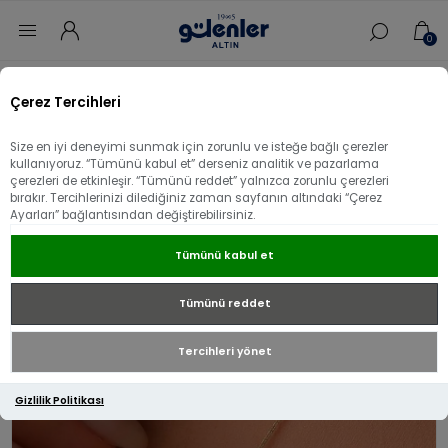
0
Ana sayfa
/
Kolye
/
14 Ayar Altın Kolye
/
Çerez Tercihleri
14 Ayar Altın Mavi Mineli Balık kolye
Size en iyi deneyimi sunmak için zorunlu ve isteğe bağlı çerezler
14 Ayar Altın Mavi Mineli Balık kolye
kullanıyoruz. “Tümünü kabul et” derseniz analitik ve pazarlama
çerezleri de etkinleşir. “Tümünü reddet” yalnızca zorunlu çerezleri
bırakır. Tercihlerinizi dilediğiniz zaman sayfanın altındaki “Çerez
Ayarları” bağlantısından değiştirebilirsiniz.
Tümünü kabul et
Tümünü reddet
Tercihleri yönet
Gizlilik Politikası