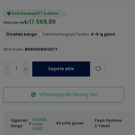
%10 Havale/EFT indirimi
i
₺17.568,89
Havale ile
Ücretsiz kargo
Tahmini Kargoya Teslim:
4-5 iş günü
Stok Kodu:
8690208012077
Sepete ekle
WhatsApp İle Sipariş Ver
Sigortalı
Sigortalı
Peşin Fiyatına
40 yıllık güven
kargo
kargo
3 Taksit
nedir?