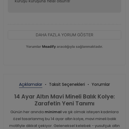
kuruşu kuruşuna helal olsun🌸
DAHA FAZLA YORUM GÖSTER
Yorumlar
Meadify
aracılığıyla sağlanmaktadır.
Açıklamalar
Taksit Seçenekleri
Yorumlar
14 Ayar Altın Mavi Mineli Balık Kolye:
Zarafetin Yeni Tanımı
Günün her anında
minimal
ve şık olmak isteyen kadınlara
özel tasarlanmış bu 14 ayar altın kolye, mavi mineli balık
motifiyle dikkat çekiyor. Geleneksel kelebek - yusufçuk altın