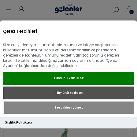
0
Ana sayfa
/
Aksesuar
/
14 Ayar Altın Aksesuar
/
Çerez Tercihleri
14 Ayar Altın Mavi Mineli Yıldız Charm
Size en iyi deneyimi sunmak için zorunlu ve isteğe bağlı çerezler
14 Ayar Altın Mavi Mineli Yıldız Charm
kullanıyoruz. “Tümünü kabul et” derseniz analitik ve pazarlama
çerezleri de etkinleşir. “Tümünü reddet” yalnızca zorunlu çerezleri
bırakır. Tercihlerinizi dilediğiniz zaman sayfanın altındaki “Çerez
Ayarları” bağlantısından değiştirebilirsiniz.
Tümünü kabul et
Tümünü reddet
Tercihleri yönet
Gizlilik Politikası