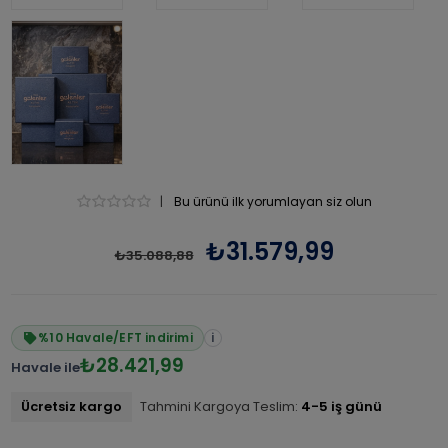
|
Bu ürünü ilk yorumlayan siz olun
₺31.579,99
₺35.088,88
%10 Havale/EFT indirimi
i
₺28.421,99
Havale ile
Ücretsiz kargo
Tahmini Kargoya Teslim:
4-5 iş günü