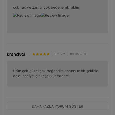
çok  şık ve zarifti  çok beğenerek  aldım
|
|
B** Y**
|
03.05.2023
Ürün çok güzel çok beğendim sorunsuz bir şekilde 
geldi hediye için teşekkür ederim
DAHA FAZLA YORUM GÖSTER