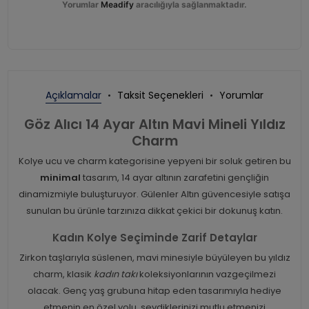
Yorumlar
Meadify
aracılığıyla sağlanmaktadır.
Açıklamalar
Taksit Seçenekleri
Yorumlar
Göz Alıcı 14 Ayar Altın Mavi Mineli Yıldız
Charm
Kolye ucu ve charm kategorisine yepyeni bir soluk getiren bu
minimal
tasarım, 14 ayar altının zarafetini gençliğin
dinamizmiyle buluşturuyor. Gülenler Altın güvencesiyle satışa
sunulan bu ürünle tarzınıza dikkat çekici bir dokunuş katın.
Kadın Kolye Seçiminde Zarif Detaylar
Zirkon taşlarıyla süslenen, mavi minesiyle büyüleyen bu yıldız
charm, klasik
kadın takı
koleksiyonlarının vazgeçilmezi
olacak. Genç yaş grubuna hitap eden tasarımıyla hediye
etmenin en özel yolu, sevdiklerinizi mutlu etmenizi