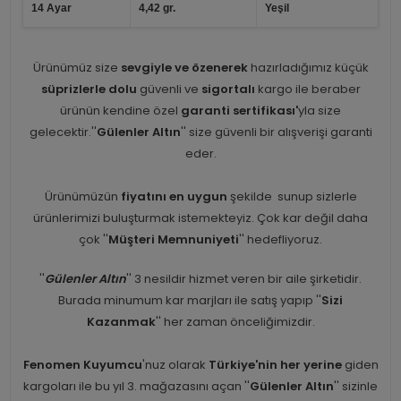
14 Ayar
4,42 gr.
Yeşil
Ürünümüz size
sevgiyle ve özenerek
hazırladığımız küçük
süprizlerle dolu
güvenli ve
sigortalı
kargo ile beraber
ürünün kendine özel
garanti sertifikası'
yla size
gelecektir.''
Gülenler Altın
'' size güvenli bir alışverişi garanti
eder.
Ürünümüzün
fiyatını en uygun
şekilde sunup sizlerle
ürünlerimizi buluşturmak istemekteyiz. Çok kar değil daha
çok ''
Müşteri Memnuniyeti
'' hedefliyoruz.
''
Gülenler Altın
'' 3 nesildir hizmet veren bir aile şirketidir.
Burada minumum kar marjları ile satış yapıp ''
Sizi
Kazanmak
'' her zaman önceliğimizdir.
Fenomen Kuyumcu
'nuz olarak
Türkiye'nin her yerine
giden
kargoları ile bu yıl 3. mağazasını açan ''
Gülenler Altın
'' sizinle