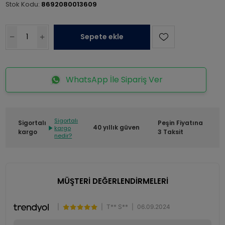
Stok Kodu:
8692080013609
Sepete ekle
WhatsApp İle Sipariş Ver
Sigortalı
Sigortalı
Peşin Fiyatına
40 yıllık güven
kargo
kargo
3 Taksit
nedir?
MÜŞTERİ DEĞERLENDİRMELERİ
|
|
T** S**
|
06.09.2024