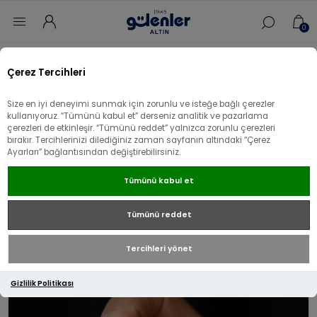
0
Ana sayfa
/
Aksesuar
/
14 Ayar Altın Aksesuar
/
Çerez Tercihleri
14 Ayar Altın Minik Taşlı Kutup Yıldızı Charm
Size en iyi deneyimi sunmak için zorunlu ve isteğe bağlı çerezler
14 Ayar Altın Minik Taşlı Kutup Yıldızı
kullanıyoruz. “Tümünü kabul et” derseniz analitik ve pazarlama
çerezleri de etkinleşir. “Tümünü reddet” yalnızca zorunlu çerezleri
Charm
bırakır. Tercihlerinizi dilediğiniz zaman sayfanın altındaki “Çerez
Ayarları” bağlantısından değiştirebilirsiniz.
Tümünü kabul et
Tümünü reddet
Tercihleri yönet
Gizlilik Politikası