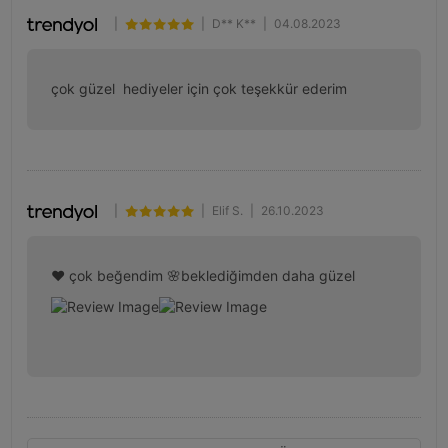
|
|
D** K**
|
04.08.2023
çok güzel  hediyeler için çok teşekkür ederim
|
|
Elif S.
|
26.10.2023
❤️ çok beğendim 🌸beklediğimden daha güzel