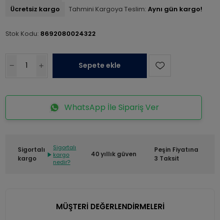
Ücretsiz kargo
Tahmini Kargoya Teslim:
Aynı gün kargo!
Stok Kodu:
8692080024322
Sepete ekle
WhatsApp İle Sipariş Ver
Sigortalı
Sigortalı
Peşin Fiyatına
40 yıllık güven
kargo
kargo
3 Taksit
nedir?
MÜŞTERİ DEĞERLENDİRMELERİ