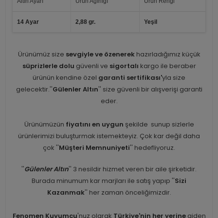
Altın Ayarı
Ürün Ağırlığı
Ürün Rengi
14 Ayar
2,88 gr.
Yeşil
Ürünümüz size
sevgiyle ve özenerek
hazırladığımız küçük
süprizlerle dolu
güvenli ve
sigortalı
kargo ile beraber
ürünün kendine özel
garanti sertifikası'
yla size
gelecektir.''
Gülenler Altın
'' size güvenli bir alışverişi garanti
eder.
Ürünümüzün
fiyatını en uygun
şekilde sunup sizlerle
ürünlerimizi buluşturmak istemekteyiz. Çok kar değil daha
çok ''
Müşteri Memnuniyeti
'' hedefliyoruz.
''
Gülenler Altın
'' 3 nesildir hizmet veren bir aile şirketidir.
Burada minumum kar marjları ile satış yapıp ''
Sizi
Kazanmak
'' her zaman önceliğimizdir.
Fenomen Kuyumcu
'nuz olarak
Türkiye'nin her yerine
giden