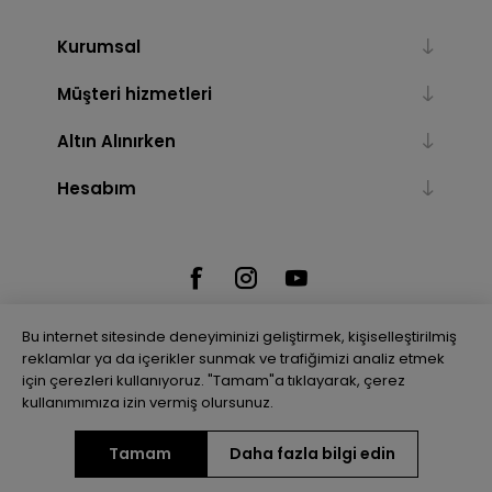
Kurumsal
Müşteri hizmetleri
Altın Alınırken
Hesabım
Bu internet sitesinde deneyiminizi geliştirmek, kişiselleştirilmiş
reklamlar ya da içerikler sunmak ve trafiğimizi analiz etmek
için çerezleri kullanıyoruz. "Tamam"a tıklayarak, çerez
Powered by
nopCommerce
kullanımımıza izin vermiş olursunuz.
Tamam
Daha fazla bilgi edin
Telif hakkı © 2026 Gulenler Altın. Tüm hakları saklıdır.