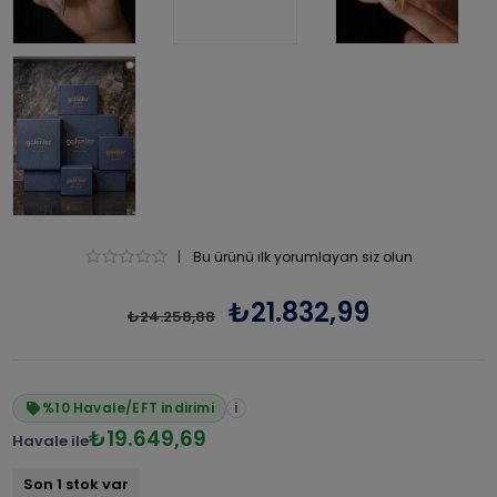
|
Bu ürünü ilk yorumlayan siz olun
₺21.832,99
₺24.258,88
%10 Havale/EFT indirimi
i
₺19.649,69
Havale ile
Son 1 stok var