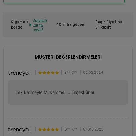
Sigortalı
Sigortalı
Peşin Fiyatına
40 yıllık güven
kargo
kargo
3 Taksit
nedir?
MÜŞTERİ DEĞERLENDİRMELERİ
|
|
B** G**
|
02.02.2024
Tek kelimeyle Mükemmel ... Teşekkürler
|
|
D** K**
|
04.08.2023