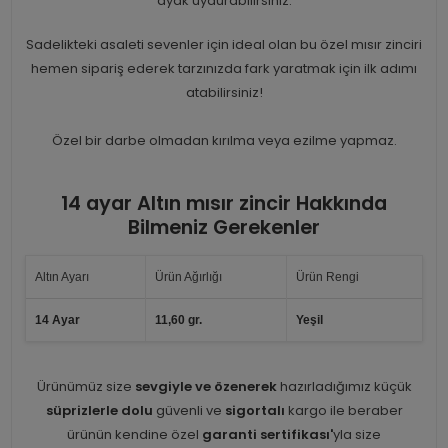
ayak uydurabilirsiniz.
Sadelikteki asaleti sevenler için ideal olan bu özel mısır zinciri
hemen sipariş ederek tarzınızda fark yaratmak için ilk adımı
atabilirsiniz!
Özel bir darbe olmadan kırılma veya ezilme yapmaz.
14 ayar Altın mısır zincir Hakkında
Bilmeniz Gerekenler
Altın Ayarı
Ürün Ağırlığı
Ürün Rengi
14 Ayar
11,60 gr.
Yeşil
Ürünümüz size
sevgiyle ve özenerek
hazırladığımız küçük
süprizlerle dolu
güvenli ve
sigortalı
kargo ile beraber
ürünün kendine özel
garanti sertifikası'
yla size