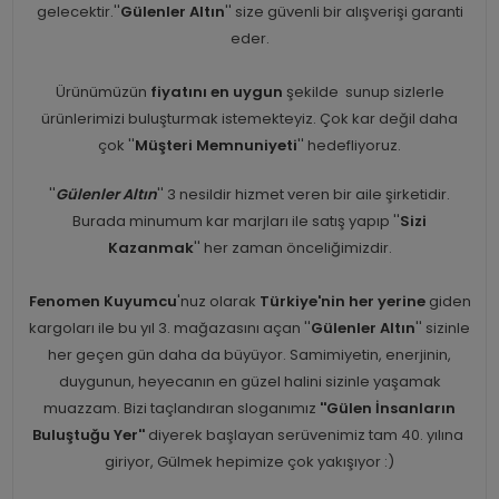
gelecektir.''
Gülenler Altın
'' size güvenli bir alışverişi garanti
eder.
Ürünümüzün
fiyatını en uygun
şekilde sunup sizlerle
ürünlerimizi buluşturmak istemekteyiz. Çok kar değil daha
çok ''
Müşteri Memnuniyeti
'' hedefliyoruz.
''
Gülenler Altın
'' 3 nesildir hizmet veren bir aile şirketidir.
Burada minumum kar marjları ile satış yapıp ''
Sizi
Kazanmak
'' her zaman önceliğimizdir.
Fenomen Kuyumcu
'nuz olarak
Türkiye'nin her yerine
giden
kargoları ile bu yıl 3. mağazasını açan ''
Gülenler Altın
'' sizinle
her geçen gün daha da büyüyor. Samimiyetin, enerjinin,
duygunun, heyecanın en güzel halini sizinle yaşamak
muazzam. Bizi taçlandıran sloganımız
''Gülen İnsanların
Buluştuğu Yer''
diyerek başlayan serüvenimiz tam 40. yılına
giriyor, Gülmek hepimize çok yakışıyor :)