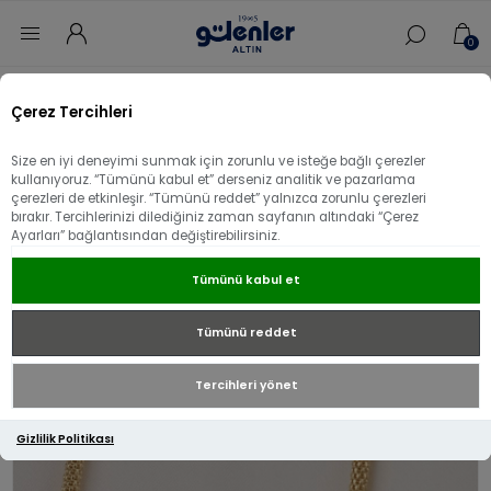
0
Ana sayfa
/
Sevgililer Gününe Özel
/
14 ayar Altın mısır zincir
Çerez Tercihleri
14 ayar Altın mısır zincir
Size en iyi deneyimi sunmak için zorunlu ve isteğe bağlı çerezler
kullanıyoruz. “Tümünü kabul et” derseniz analitik ve pazarlama
çerezleri de etkinleşir. “Tümünü reddet” yalnızca zorunlu çerezleri
bırakır. Tercihlerinizi dilediğiniz zaman sayfanın altındaki “Çerez
Ayarları” bağlantısından değiştirebilirsiniz.
Tümünü kabul et
Tümünü reddet
Tercihleri yönet
Gizlilik Politikası