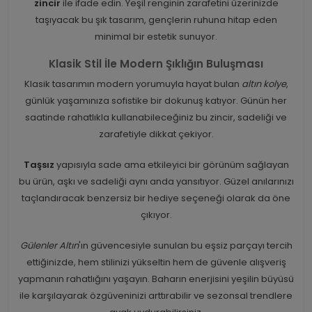
zincir
ile ifade edin. Yeşil renginin zarafetini üzerinizde
taşıyacak bu şık tasarım, gençlerin ruhuna hitap eden
minimal bir estetik sunuyor.
Klasik Stil İle Modern Şıklığın Buluşması
Klasik tasarımın modern yorumuyla hayat bulan
altın kolye
,
günlük yaşamınıza sofistike bir dokunuş katıyor. Günün her
saatinde rahatlıkla kullanabileceğiniz bu zincir, sadeliği ve
zarafetiyle dikkat çekiyor.
Taşsız
yapısıyla sade ama etkileyici bir görünüm sağlayan
bu ürün, aşkı ve sadeliği aynı anda yansıtıyor. Güzel anılarınızı
taçlandıracak benzersiz bir hediye seçeneği olarak da öne
çıkıyor.
Gülenler Altın
'ın güvencesiyle sunulan bu eşsiz parçayı tercih
ettiğinizde, hem stilinizi yükseltin hem de güvenle alışveriş
yapmanın rahatlığını yaşayın. Baharın enerjisini yeşilin büyüsü
ile karşılayarak özgüveninizi arttırabilir ve sezonsal trendlere