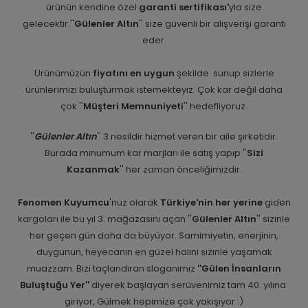
ürünün kendine özel
garanti sertifikası'
yla size
gelecektir.''
Gülenler Altın
'' size güvenli bir alışverişi garanti
eder.
Ürünümüzün
fiyatını en uygun
şekilde sunup sizlerle
ürünlerimizi buluşturmak istemekteyiz. Çok kar değil daha
çok ''
Müşteri Memnuniyeti
'' hedefliyoruz.
''
Gülenler Altın
'' 3 nesildir hizmet veren bir aile şirketidir.
Burada minumum kar marjları ile satış yapıp ''
Sizi
Kazanmak
'' her zaman önceliğimizdir.
Fenomen Kuyumcu
'nuz olarak
Türkiye'nin her yerine
giden
kargoları ile bu yıl 3. mağazasını açan ''
Gülenler Altın
'' sizinle
her geçen gün daha da büyüyor. Samimiyetin, enerjinin,
duygunun, heyecanın en güzel halini sizinle yaşamak
muazzam. Bizi taçlandıran sloganımız
''Gülen İnsanların
Buluştuğu Yer''
diyerek başlayan serüvenimiz tam 40. yılına
giriyor, Gülmek hepimize çok yakışıyor :)