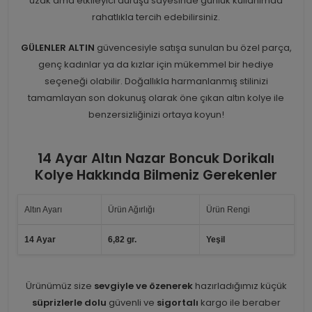
uzak ama etkileyici duruşu sayesinde günlük kullanımda
rahatlıkla tercih edebilirsiniz.
GÜLENLER ALTIN
güvencesiyle satışa sunulan bu özel parça,
genç kadınlar ya da kızlar için mükemmel bir hediye
seçeneği olabilir. Doğallıkla harmanlanmış stilinizi
tamamlayan son dokunuş olarak öne çıkan altın kolye ile
benzersizliğinizi ortaya koyun!
14 Ayar Altın Nazar Boncuk Dorikalı
Kolye Hakkında Bilmeniz Gerekenler
Altın Ayarı
Ürün Ağırlığı
Ürün Rengi
14 Ayar
6,82 gr.
Yeşil
Ürünümüz size
sevgiyle ve özenerek
hazırladığımız küçük
süprizlerle dolu
güvenli ve
sigortalı
kargo ile beraber