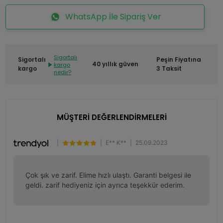
WhatsApp İle Sipariş Ver
Sigortalı
Sigortalı
Peşin Fiyatına
40 yıllık güven
kargo
kargo
3 Taksit
nedir?
MÜŞTERİ DEĞERLENDİRMELERİ
|
|
E** K**
|
25.09.2023
Çok şık ve zarif. Elime hızlı ulaştı. Garanti belgesi ile 
geldi. zarif hediyeniz için ayrıca teşekkür ederim.