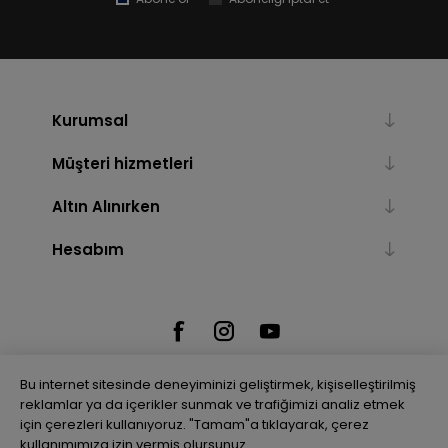
Kurumsal
Müşteri hizmetleri
Altın Alınırken
Hesabım
Bu internet sitesinde deneyiminizi geliştirmek, kişiselleştirilmiş
reklamlar ya da içerikler sunmak ve trafiğimizi analiz etmek
için çerezleri kullanıyoruz. "Tamam"a tıklayarak, çerez
Powered by
nopCommerce
kullanımımıza izin vermiş olursunuz.