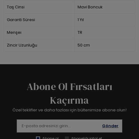
Taş Cinsi
Mavi Boncuk
Garanti Süresi
1 Yıl
Menşei
TR
Zincir Uzunluğu
50 cm
Abone Ol Fırsatları
Kaçırma
Özel teklifler ve daha fazlası için bültenimize abone olun!
Gönder
Abone ol
Aboneliği iptal et