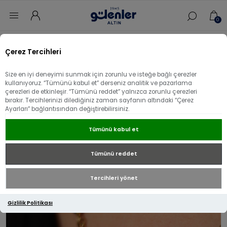
0
Ana sayfa
/
Kolye
/
14 Ayar Altın Kolye
/
Çerez Tercihleri
14 Ayar Altın Nazar Boncuk Dorikalı Kolye
Size en iyi deneyimi sunmak için zorunlu ve isteğe bağlı çerezler
14 Ayar Altın Nazar Boncuk Dorikalı Kolye
kullanıyoruz. “Tümünü kabul et” derseniz analitik ve pazarlama
çerezleri de etkinleşir. “Tümünü reddet” yalnızca zorunlu çerezleri
bırakır. Tercihlerinizi dilediğiniz zaman sayfanın altındaki “Çerez
Ayarları” bağlantısından değiştirebilirsiniz.
Tümünü kabul et
Tümünü reddet
Tercihleri yönet
Gizlilik Politikası