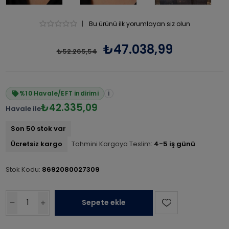
|
Bu ürünü ilk yorumlayan siz olun
₺47.038,99
₺52.265,54
%10 Havale/EFT indirimi
i
₺42.335,09
Havale ile
Son 50 stok var
Ücretsiz kargo
Tahmini Kargoya Teslim:
4-5 iş günü
Stok Kodu:
8692080027309
Sepete ekle