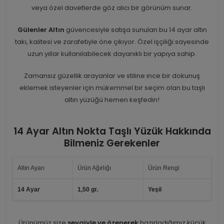
veya özel davetlerde göz alıcı bir görünüm sunar.
Gülenler Altın
güvencesiyle satışa sunulan bu 14 ayar altın
takı, kalitesi ve zarafetiyle öne çıkıyor. Özel işçiliği sayesinde
uzun yıllar kullanılabilecek dayanıklı bir yapıya sahip.
Zamansız güzellik arayanlar ve stiline ince bir dokunuş
eklemek isteyenler için mükemmel bir seçim olan bu taşlı
altın yüzüğü hemen keşfedin!
14 Ayar Altın Nokta Taşlı Yüzük Hakkında
Bilmeniz Gerekenler
Altın Ayarı
Ürün Ağırlığı
Ürün Rengi
14 Ayar
1,50 gr.
Yeşil
Ürünümüz size
sevgiyle ve özenerek
hazırladığımız küçük