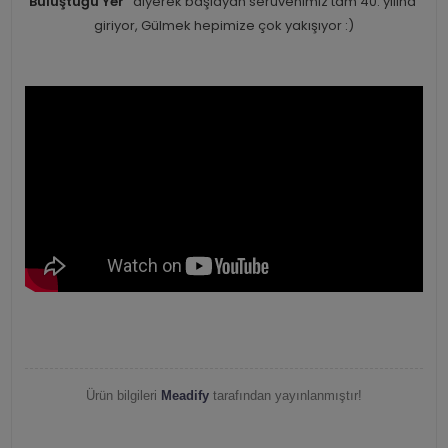
Buluştuğu Yer''
diyerek başlayan serüvenimiz tam 40. yılına
giriyor, Gülmek hepimize çok yakışıyor :)
Ürün bilgileri
Meadify
tarafından yayınlanmıştır!