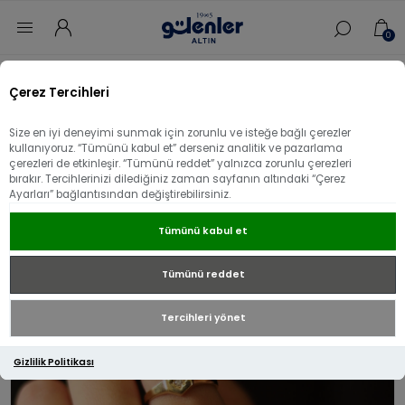
0
Ana sayfa
/
Yüzük
/
14 Ayar Altın Yüzük
/
Çerez Tercihleri
14 Ayar Altın Nokta Taşlı Yüzük
Size en iyi deneyimi sunmak için zorunlu ve isteğe bağlı çerezler
14 Ayar Altın Nokta Taşlı Yüzük
kullanıyoruz. “Tümünü kabul et” derseniz analitik ve pazarlama
çerezleri de etkinleşir. “Tümünü reddet” yalnızca zorunlu çerezleri
bırakır. Tercihlerinizi dilediğiniz zaman sayfanın altındaki “Çerez
Ayarları” bağlantısından değiştirebilirsiniz.
Tümünü kabul et
Tümünü reddet
Tercihleri yönet
Gizlilik Politikası