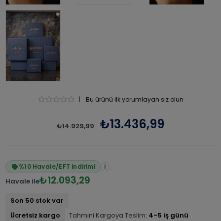
|
Bu ürünü ilk yorumlayan siz olun
₺13.436,99
₺14.929,99
%10 Havale/EFT indirimi
i
₺12.093,29
Havale ile
Son 50 stok var
Ücretsiz kargo
Tahmini Kargoya Teslim:
4-5 iş günü