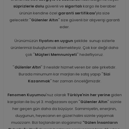
süprizlerle dolu
güvenli ve
sigortalı
kargo ile beraber
ürünün kendine özel
garanti sertifikası'
yla size
gelecektir.''
Gülenler Altın
'' size güvenli bir alışverişi garanti
eder.
Ürünümüzün
fiyatını en uygun
şekilde sunup sizlerle
ürünlerimizi buluşturmak istemekteyiz. Çok kar değil daha
çok ''
Müşteri Memnuniyeti
'' hedefliyoruz.
''
Gülenler Altın
'' 3 nesildir hizmet veren bir aile şirketidir.
Burada minumum kar marjları ile satış yapıp ''
Sizi
Kazanmak
'' her zaman önceliğimizdir.
Fenomen Kuyumcu
'nuz olarak
Türkiye'nin her yerine
giden
kargoları ile bu yıl 3. mağazasını açan ''
Gülenler Altın
'' sizinle
her geçen gün daha da büyüyor. Samimiyetin, enerjinin,
duygunun, heyecanın en güzel halini sizinle yaşamak
muazzam. Bizi taçlandıran sloganımız
''Gülen İnsanların