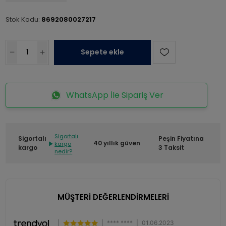
Stok Kodu:
8692080027217
Sepete ekle
WhatsApp İle Sipariş Ver
Sigortalı
Sigortalı
Peşin Fiyatına
40 yıllık güven
kargo
kargo
3 Taksit
nedir?
MÜŞTERİ DEĞERLENDİRMELERİ
|
|
**** ****
|
01.06.2023