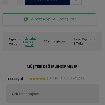
WhatsApp İle Sipariş Ver
Sigortalı
Sigortalı
Peşin Fiyatına
40 yıllık güven
kargo
kargo
3 Taksit
nedir?
MÜŞTERİ DEĞERLENDİRMELERİ
|
|
T** B** T**
|
16.07.2023
Çok kibar sağlam