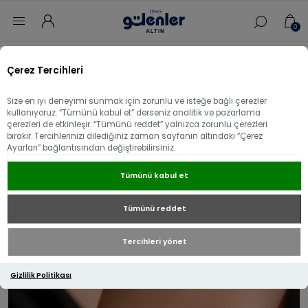
0
Ana sayfa
/
Bileklik
/
14 Ayar Altın Bileklik
/
Çerez Tercihleri
14 Ayar Altın Özel İtalyan Mat Tasarım Bileklik
Size en iyi deneyimi sunmak için zorunlu ve isteğe bağlı çerezler
14 Ayar Altın Özel İtalyan Mat Tasarım
kullanıyoruz. “Tümünü kabul et” derseniz analitik ve pazarlama
çerezleri de etkinleşir. “Tümünü reddet” yalnızca zorunlu çerezleri
Bileklik
bırakır. Tercihlerinizi dilediğiniz zaman sayfanın altındaki “Çerez
Ayarları” bağlantısından değiştirebilirsiniz.
Tümünü kabul et
Tümünü reddet
Tercihleri yönet
Gizlilik Politikası