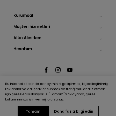
Kurumsal
Müşteri hizmetleri
Altın Alınırken
Hesabım
Bu internet sitesinde deneyiminizi geliştirmek, kişiselleştirilmiş
reklamlar ya da içerikler sunmak ve trafiğimizi analiz etmek
için çerezleri kullanıyoruz. "Tamam"a tıklayarak, çerez
Powered by
nopCommerce
kullanımımıza izin vermiş olursunuz.
Tamam
Daha fazla bilgi edin
Telif hakkı © 2026 Gulenler Altın. Tüm hakları saklıdır.