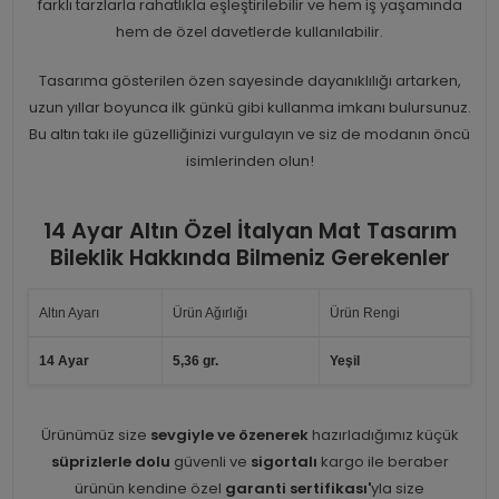
farklı tarzlarla rahatlıkla eşleştirilebilir ve hem iş yaşamında
hem de özel davetlerde kullanılabilir.
Tasarıma gösterilen özen sayesinde dayanıklılığı artarken,
uzun yıllar boyunca ilk günkü gibi kullanma imkanı bulursunuz.
Bu altın takı ile güzelliğinizi vurgulayın ve siz de modanın öncü
isimlerinden olun!
14 Ayar Altın Özel İtalyan Mat Tasarım
Bileklik Hakkında Bilmeniz Gerekenler
Altın Ayarı
Ürün Ağırlığı
Ürün Rengi
14 Ayar
5,36 gr.
Yeşil
Ürünümüz size
sevgiyle ve özenerek
hazırladığımız küçük
süprizlerle dolu
güvenli ve
sigortalı
kargo ile beraber
ürünün kendine özel
garanti sertifikası'
yla size