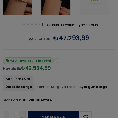
|
Bu ürünü ilk yorumlayan siz olun
₺47.293,99
₺52.548,88
%10 Havale/EFT indirimi
i
₺42.564,59
Havale ile
Son 1 stok var
Ücretsiz kargo
Tahmini Kargoya Teslim:
Aynı gün kargo!
Stok Kodu:
8692080042234
Sepete ekle