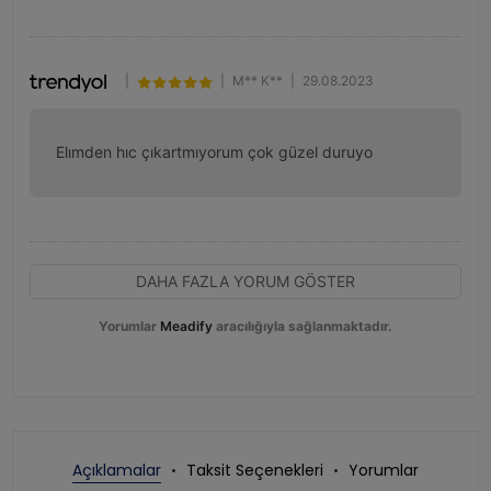
|
|
M** K**
|
29.08.2023
Elımden hıc çıkartmıyorum çok güzel duruyo
DAHA FAZLA YORUM GÖSTER
Yorumlar
Meadify
aracılığıyla sağlanmaktadır.
Açıklamalar
Taksit Seçenekleri
Yorumlar