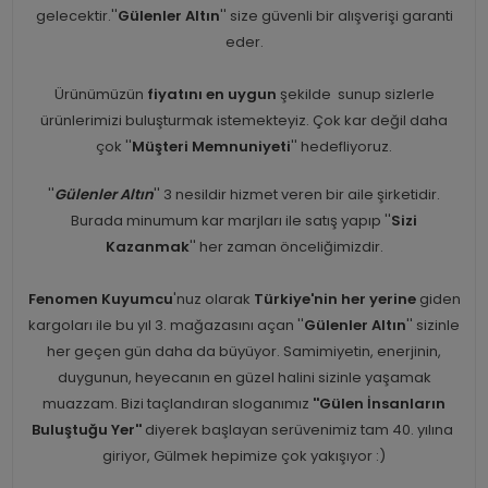
gelecektir.''
Gülenler Altın
'' size güvenli bir alışverişi garanti
eder.
Ürünümüzün
fiyatını en uygun
şekilde sunup sizlerle
ürünlerimizi buluşturmak istemekteyiz. Çok kar değil daha
çok ''
Müşteri Memnuniyeti
'' hedefliyoruz.
''
Gülenler Altın
'' 3 nesildir hizmet veren bir aile şirketidir.
Burada minumum kar marjları ile satış yapıp ''
Sizi
Kazanmak
'' her zaman önceliğimizdir.
Fenomen Kuyumcu
'nuz olarak
Türkiye'nin her yerine
giden
kargoları ile bu yıl 3. mağazasını açan ''
Gülenler Altın
'' sizinle
her geçen gün daha da büyüyor. Samimiyetin, enerjinin,
duygunun, heyecanın en güzel halini sizinle yaşamak
muazzam. Bizi taçlandıran sloganımız
''Gülen İnsanların
Buluştuğu Yer''
diyerek başlayan serüvenimiz tam 40. yılına
giriyor, Gülmek hepimize çok yakışıyor :)