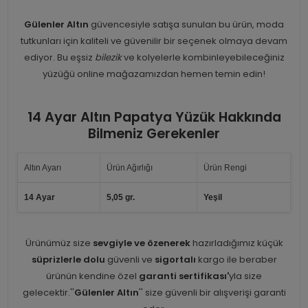
Gülenler Altın
güvencesiyle satışa sunulan bu ürün, moda
tutkunları için kaliteli ve güvenilir bir seçenek olmaya devam
ediyor. Bu eşsiz
bilezik
ve kolyelerle kombinleyebileceğiniz
yüzüğü online mağazamızdan hemen temin edin!
14 Ayar Altın Papatya Yüzük Hakkında
Bilmeniz Gerekenler
Altın Ayarı
Ürün Ağırlığı
Ürün Rengi
14 Ayar
5,05 gr.
Yeşil
Ürünümüz size
sevgiyle ve özenerek
hazırladığımız küçük
süprizlerle dolu
güvenli ve
sigortalı
kargo ile beraber
ürünün kendine özel
garanti sertifikası'
yla size
gelecektir.''
Gülenler Altın
'' size güvenli bir alışverişi garanti