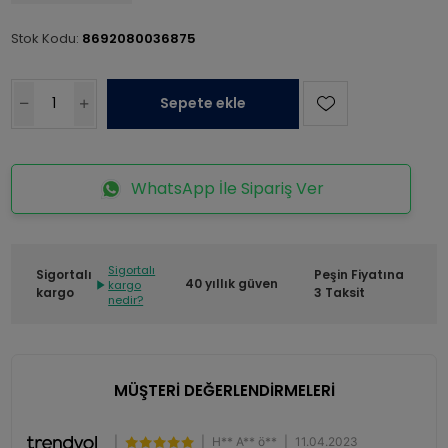
Stok Kodu:
8692080036875
Sepete ekle
WhatsApp İle Sipariş Ver
Sigortalı
Sigortalı
Peşin Fiyatına
40 yıllık güven
kargo
kargo
3 Taksit
nedir?
MÜŞTERİ DEĞERLENDİRMELERİ
|
|
H** A** ö**
|
11.04.2023