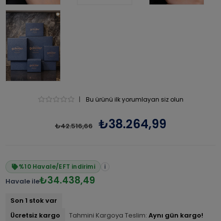
|
Bu ürünü ilk yorumlayan siz olun
₺38.264,99
₺42.516,66
%10 Havale/EFT indirimi
i
₺34.438,49
Havale ile
Son 1 stok var
Ücretsiz kargo
Tahmini Kargoya Teslim:
Aynı gün kargo!