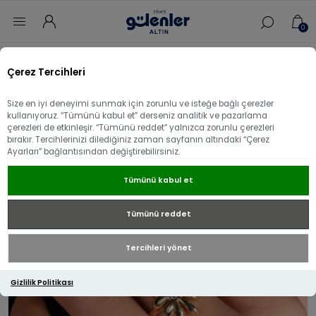
0
Ana sayfa
/
Yüzük
/
14 Ayar Altın Yüzük
/
Çerez Tercihleri
14 Ayar Altın Papatya Yüzük
Size en iyi deneyimi sunmak için zorunlu ve isteğe bağlı çerezler
14 Ayar Altın Papatya Yüzük
kullanıyoruz. “Tümünü kabul et” derseniz analitik ve pazarlama
çerezleri de etkinleşir. “Tümünü reddet” yalnızca zorunlu çerezleri
bırakır. Tercihlerinizi dilediğiniz zaman sayfanın altındaki “Çerez
Ayarları” bağlantısından değiştirebilirsiniz.
Tümünü kabul et
Tümünü reddet
Tercihleri yönet
Gizlilik Politikası