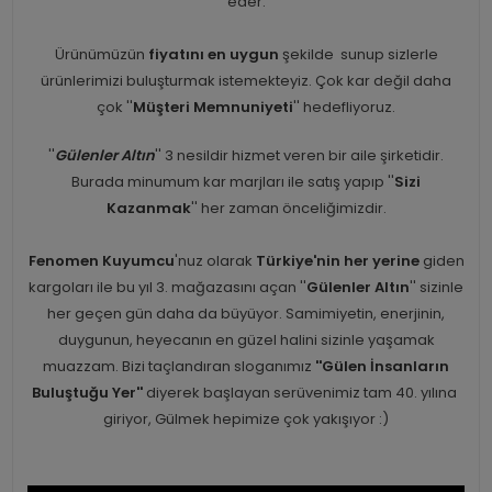
eder.
Ürünümüzün
fiyatını en uygun
şekilde sunup sizlerle
ürünlerimizi buluşturmak istemekteyiz. Çok kar değil daha
çok ''
Müşteri Memnuniyeti
'' hedefliyoruz.
''
Gülenler Altın
'' 3 nesildir hizmet veren bir aile şirketidir.
Burada minumum kar marjları ile satış yapıp ''
Sizi
Kazanmak
'' her zaman önceliğimizdir.
Fenomen Kuyumcu
'nuz olarak
Türkiye'nin her yerine
giden
kargoları ile bu yıl 3. mağazasını açan ''
Gülenler Altın
'' sizinle
her geçen gün daha da büyüyor. Samimiyetin, enerjinin,
duygunun, heyecanın en güzel halini sizinle yaşamak
muazzam. Bizi taçlandıran sloganımız
''Gülen İnsanların
Buluştuğu Yer''
diyerek başlayan serüvenimiz tam 40. yılına
giriyor, Gülmek hepimize çok yakışıyor :)