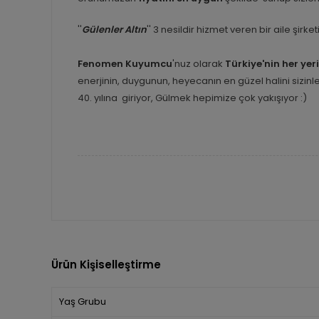
''
Gülenler Altın
'' 3 nesildir hizmet veren bir aile şirk
Fenomen Kuyumcu
'nuz olarak
Türkiye'nin her yer
enerjinin, duygunun, heyecanın en güzel halini sizi
40. yılına giriyor, Gülmek hepimize çok yakışıyor :)
Ürün Kişiselleştirme
Yaş Grubu