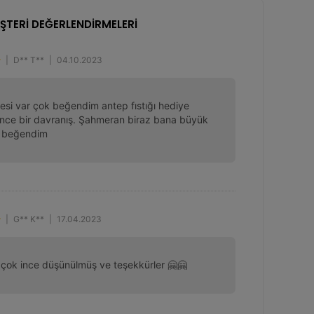
ŞTERİ DEĞERLENDİRMELERİ
|
D** T**
|
04.10.2023
esi var çok beğendim antep fıstığı hediye 
nce bir davranış. Şahmeran biraz bana büyük 
l beğendim
|
G** K**
|
17.04.2023
 çok ince düşünülmüş ve teşekkürler 🤗🤗