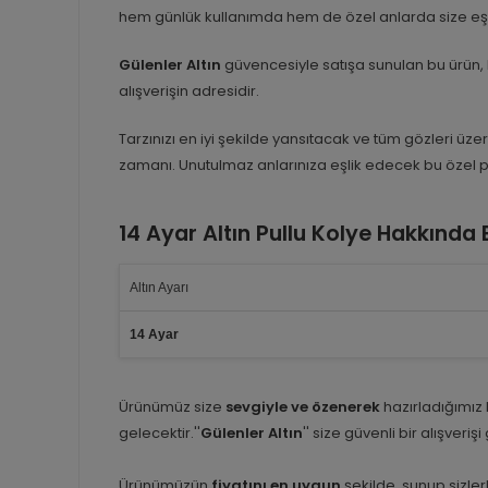
hem günlük kullanımda hem de özel anlarda size eşl
Gülenler Altın
güvencesiyle satışa sunulan bu ürün, 
alışverişin adresidir.
Tarzınızı en iyi şekilde yansıtacak ve tüm gözleri üz
zamanı. Unutulmaz anlarınıza eşlik edecek bu özel 
14 Ayar Altın Pullu Kolye Hakkında
Altın Ayarı
14 Ayar
Ürünümüz size
sevgiyle ve özenerek
hazırladığımız
gelecektir.''
Gülenler Altın
'' size güvenli bir alışveriş
Ürünümüzün
fiyatını en uygun
şekilde sunup sizlerl