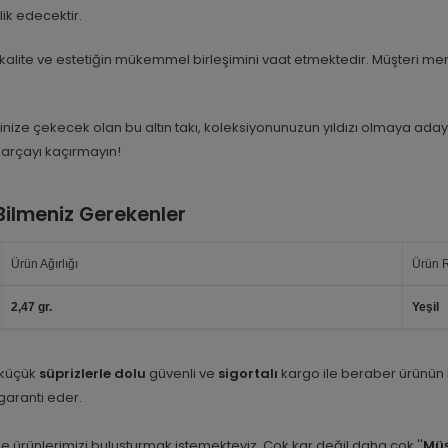
ik edecektir.
kalite ve estetiğin mükemmel birleşimini vaat etmektedir. Müşteri me
erinize çekecek olan bu altın takı, koleksiyonunuzun yıldızı olmaya ad
parçayı kaçırmayın!
 Bilmeniz Gerekenler
Ürün Ağırlığı
Ürün 
2,47 gr.
Yeşil
 küçük
süprizlerle dolu
güvenli ve
sigortalı
kargo ile beraber ürünün
i garanti eder.
e ürünlerimizi buluşturmak istemekteyiz. Çok kar değil daha çok ''
Müş