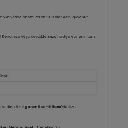
mnuniyetine önem veren Gülenler Altın, güvenilir
ay! Kendinize veya sevdiklerinize hediye etmenin tam
Rengi
 kendine özel
garanti sertifikası'
yla size
teri Memnuniyeti
'' hedefliyoruz.