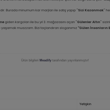
etidir. Burada minumum kar marjları ile satış yapıp ''
Sizi Kazanmak
'' h
ine
giden kargoları ile bu yıl 3. mağazasını açan ''
Gülenler Altın
'' siz
nle yaşamak muazzam. Bizi taçlandıran sloganımız
''Gülen İnsanların 
Ürün bilgileri
Meadify
tarafından yayınlanmıştır!
Yetişkin