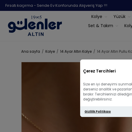
Fırsatı kaçırma - Sende Ev Konforunda Alışveriş Yap !!!
Kolye
Yüzük
Set & Takım
Kol
Ana sayfa
/
Kolye
/
14 Ayar Altın Kolye
/
14 Ayar Altın Pullu K
Çerez Tercihleri
Size en iyi deneyimi sunmak 
derseniz analitik ve pazarla
bırakır. Tercihlerinizi diled
değiştirebilirsiniz.
Gizlilik Politikası