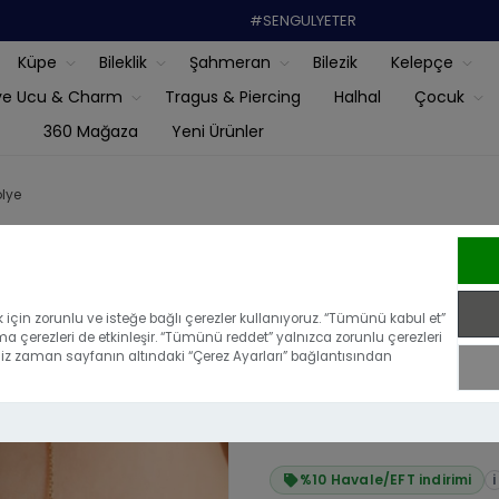
#SENGULYETER
Küpe
Bileklik
Şahmeran
Bilezik
Kelepçe
ye Ucu & Charm
Tragus & Piercing
Halhal
Çocuk
360 Mağaza
Yeni Ürünler
olye
14 Ayar Altın
için zorunlu ve isteğe bağlı çerezler kullanıyoruz. “Tümünü kabul et”
ma çerezleri de etkinleşir. “Tümünü reddet” yalnızca zorunlu çerezleri
|
Bu ürünü ilk yoru
iğiniz zaman sayfanın altındaki “Çerez Ayarları” bağlantısından
₺21.385,70
₺19.460,99
%10 Havale/EFT indirimi
i