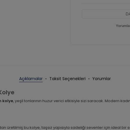
D
Yorumla
Açıklamalar
Taksit Seçenekleri
Yorumlar
 Kolye
n kolye
, yeşil tonlarının huzur verici etkisiyle sizi saracak. Modern kad
an üretilmiş bu kolye, taşsız yapısıyla sadeliği sevenler için ideal bir s