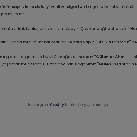
 küçük
süprizlerle dolu
güvenli ve
sigortalı
kargo ile beraber ürünün
i garanti eder.
e ürünlerimizi buluşturmak istemekteyiz. Çok kar değil daha çok ''
Müş
etidir. Burada minumum kar marjları ile satış yapıp ''
Sizi Kazanmak
'' h
ine
giden kargoları ile bu yıl 3. mağazasını açan ''
Gülenler Altın
'' siz
nle yaşamak muazzam. Bizi taçlandıran sloganımız
''Gülen İnsanların 
Ürün bilgileri
Meadify
tarafından yayınlanmıştır!