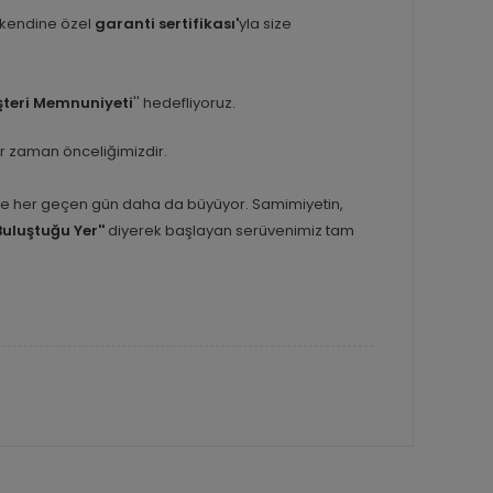
 kendine özel
garanti sertifikası'
yla size
teri Memnuniyeti
'' hedefliyoruz.
er zaman önceliğimizdir.
inle her geçen gün daha da büyüyor. Samimiyetin,
Buluştuğu Yer''
diyerek başlayan serüvenimiz tam