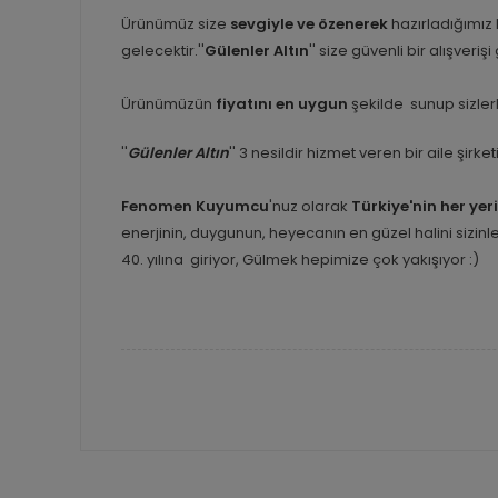
Ürünümüz size
sevgiyle ve özenerek
hazırladığımız
gelecektir.''
Gülenler Altın
'' size güvenli bir alışveriş
Ürünümüzün
fiyatını en uygun
şekilde sunup sizlerl
''
Gülenler Altın
'' 3 nesildir hizmet veren bir aile şirk
Fenomen Kuyumcu
'nuz olarak
Türkiye'nin her yer
enerjinin, duygunun, heyecanın en güzel halini sizi
40. yılına giriyor, Gülmek hepimize çok yakışıyor :)