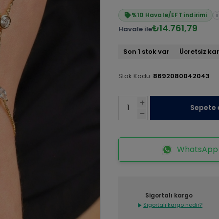
%10 Havale/EFT indirimi
i
₺14.761,79
Havale ile
Son 1 stok var
Ücretsiz ka
Stok Kodu:
8692080042043
Sepete 
WhatsApp İ
Sigortalı kargo
Sigortalı kargo nedir?