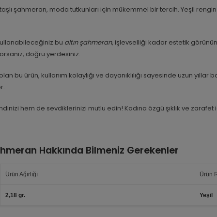
taşlı şahmeran, moda tutkunları için mükemmel bir tercih. Yeşil rengin ene
ullanabileceğiniz bu
altın şahmeran
, işlevselliği kadar estetik görün
orsanız, doğru yerdesiniz.
n bu ürün, kullanım kolaylığı ve dayanıklılığı sayesinde uzun yıllar boy
r.
izi hem de sevdiklerinizi mutlu edin! Kadına özgü şıklık ve zarafet iç
Şahmeran Hakkında Bilmeniz Gerekenler
Ürün Ağırlığı
Ürün 
2,18 gr.
Yeşil