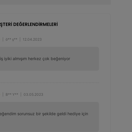
ŞTERİ DEĞERLENDİRMELERİ
|
ö** ş**
|
12.04.2023
iş iyiki almışım herkez çok beğeniyor
|
B** Y**
|
03.05.2023
ğendim sorunsuz bir şekilde geldi hediye için 