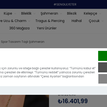
#SENGULYETER
Küpe
Bileklik
Şahmeran
Bilezik
Kelepçe
ye Ucu & Charm
Tragus & Piercing
Halhal
Çocuk
360 Mağaza
Yeni Ürünler
ın Spor Tasarım Taşlı Şahmeran
14 Ayar Altı
Şahmeran
için zorunlu ve isteğe bağlı çerezler kullanıyoruz. “Tümünü kabul et”
ma çerezleri de etkinleşir. “Tümünü reddet” yalnızca zorunlu çerezleri
iğiniz zaman sayfanın altındaki “Çerez Ayarları” bağlantısından
|
Bu ürünü ilk yoru
₺18.224,43
₺16.401,99