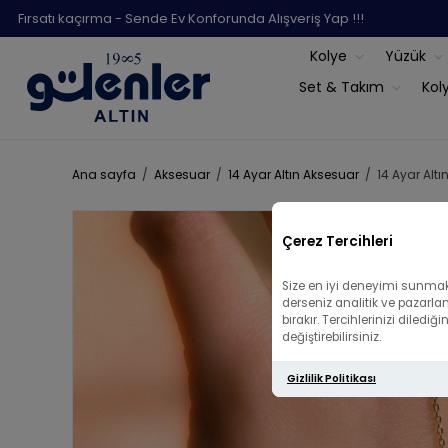
Fırsatı kaçırma - Sende Ev Konforunda Alışveriş Yap !!!
Kolye
Yüzük
Set & Takım
Kol
Ana sayfa
/
Aksesuar
/
14 Ayar Altın Aksesuar
/
14 Ayar Alt
Çerez Tercihleri
Size en iyi deneyimi sunmak 
derseniz analitik ve pazarla
bırakır. Tercihlerinizi diled
değiştirebilirsiniz.
Gizlilik Politikası