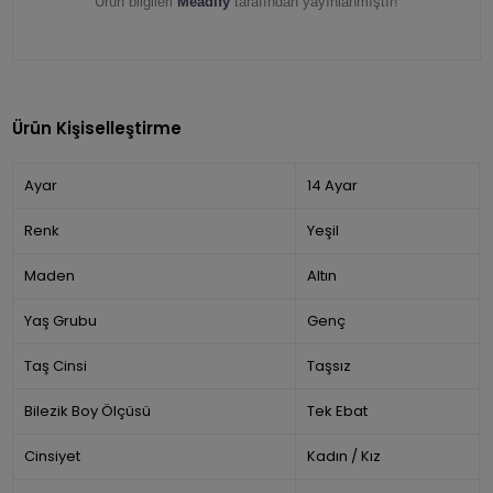
Ürün bilgileri
Meadify
tarafından yayınlanmıştır!
Ürün Kişiselleştirme
Ayar
14 Ayar
Renk
Yeşil
Maden
Altın
Yaş Grubu
Genç
Taş Cinsi
Taşsız
Bilezik Boy Ölçüsü
Tek Ebat
Cinsiyet
Kadın / Kız