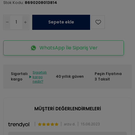
Stok Kodu:
8690208013814
Sepete ekle
WhatsApp İle Sipariş Ver
Sigortalı
Sigortalı
Peşin Fiyatına
40 yıllık güven
kargo
kargo
3 Taksit
nedir?
MÜŞTERİ DEĞERLENDİRMELERİ
|
|
arzu d.
|
15.06.2023