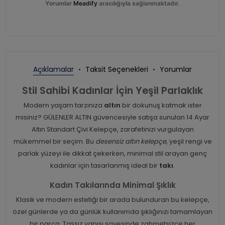
Yorumlar
Meadify
aracılığıyla sağlanmaktadır.
Açıklamalar
Taksit Seçenekleri
Yorumlar
Stil Sahibi Kadınlar İçin Yeşil Parlaklık
Modern yaşam tarzınıza
altın
bir dokunuş katmak ister
misiniz? GÜLENLER ALTIN güvencesiyle satışa sunulan 14 Ayar
Altın Standart Çivi Kelepçe, zarafetinizi vurgulayan
mükemmel bir seçim. Bu
desensiz altın kelepçe
, yeşil rengi ve
parlak yüzeyi ile dikkat çekerken, minimal stil arayan genç
kadınlar için tasarlanmış ideal bir
takı
.
Kadın Takılarında Minimal Şıklık
Klasik ve modern estetiği bir arada bulunduran bu kelepçe,
özel günlerde ya da günlük kullanımda şıklığınızı tamamlayan
bir parça. Taşsız yapısı sayesinde zahmetsizce her