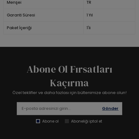
Menşei
TR
Garanti Süresi
1 Yıl
Paket İçeriği
1'li
Abone Ol Fırsatları
Kaçırma
Özel teklifler ve daha fazlası için bültenimize abone olun!
Gönder
Abone ol
Aboneliği iptal et