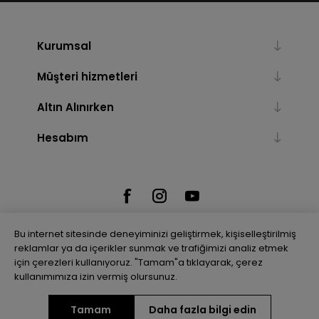
Kurumsal
Müşteri hizmetleri
Altın Alınırken
Hesabım
Bu internet sitesinde deneyiminizi geliştirmek, kişiselleştirilmiş
reklamlar ya da içerikler sunmak ve trafiğimizi analiz etmek
için çerezleri kullanıyoruz. "Tamam"a tıklayarak, çerez
Powered by
nopCommerce
kullanımımıza izin vermiş olursunuz.
Tamam
Daha fazla bilgi edin
Telif hakkı © 2026 Gulenler Altın. Tüm hakları saklıdır.