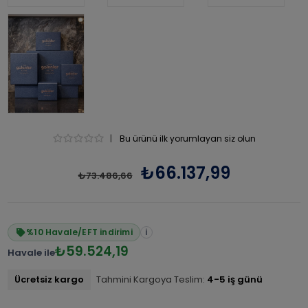
|
Bu ürünü ilk yorumlayan siz olun
₺66.137,99
₺73.486,66
%10 Havale/EFT indirimi
i
₺59.524,19
Havale ile
Ücretsiz kargo
Tahmini Kargoya Teslim:
4-5 iş günü