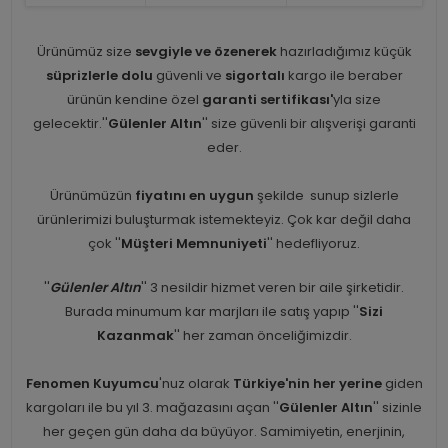
Ürünümüz size
sevgiyle ve özenerek
hazırladığımız küçük
süprizlerle dolu
güvenli ve
sigortalı
kargo ile beraber
ürünün kendine özel
garanti sertifikası'
yla size
gelecektir.''
Gülenler Altın
'' size güvenli bir alışverişi garanti
eder.
Ürünümüzün
fiyatını en uygun
şekilde sunup sizlerle
ürünlerimizi buluşturmak istemekteyiz. Çok kar değil daha
çok ''
Müşteri Memnuniyeti
'' hedefliyoruz.
''
Gülenler Altın
'' 3 nesildir hizmet veren bir aile şirketidir.
Burada minumum kar marjları ile satış yapıp ''
Sizi
Kazanmak
'' her zaman önceliğimizdir.
Fenomen Kuyumcu
'nuz olarak
Türkiye'nin her yerine
giden
kargoları ile bu yıl 3. mağazasını açan ''
Gülenler Altın
'' sizinle
her geçen gün daha da büyüyor. Samimiyetin, enerjinin,