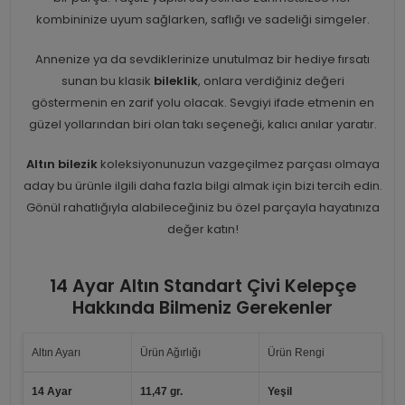
kombininize uyum sağlarken, saflığı ve sadeliği simgeler.
Annenize ya da sevdiklerinize unutulmaz bir hediye fırsatı
sunan bu klasik
bileklik
, onlara verdiğiniz değeri
göstermenin en zarif yolu olacak. Sevgiyi ifade etmenin en
güzel yollarından biri olan takı seçeneği, kalıcı anılar yaratır.
Altın bilezik
koleksiyonunuzun vazgeçilmez parçası olmaya
aday bu ürünle ilgili daha fazla bilgi almak için bizi tercih edin.
Gönül rahatlığıyla alabileceğiniz bu özel parçayla hayatınıza
değer katın!
14 Ayar Altın Standart Çivi Kelepçe
Hakkında Bilmeniz Gerekenler
Altın Ayarı
Ürün Ağırlığı
Ürün Rengi
14 Ayar
11,47 gr.
Yeşil