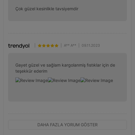
Çok güzel kesinlikle tavsiyemdir
|
|
A** A**
|
09.11.2023
Gayet güzel ve sağlam kargolanmiş fıstıklar için de 
teşekkür ederim
DAHA FAZLA YORUM GÖSTER