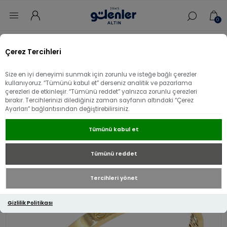
0
Ana sayfa
/
Kelepçe
/
Desensiz Altın kelepçe
/
Çerez Tercihleri
14 Ayar Altın Standart Çivi Kelepçe
Size en iyi deneyimi sunmak için zorunlu ve isteğe bağlı çerezler
14 Ayar Altın Standart Çivi Kelepçe
kullanıyoruz. “Tümünü kabul et” derseniz analitik ve pazarlama
çerezleri de etkinleşir. “Tümünü reddet” yalnızca zorunlu çerezleri
bırakır. Tercihlerinizi dilediğiniz zaman sayfanın altındaki “Çerez
Ayarları” bağlantısından değiştirebilirsiniz.
Tümünü kabul et
Tümünü reddet
Tercihleri yönet
Gizlilik Politikası