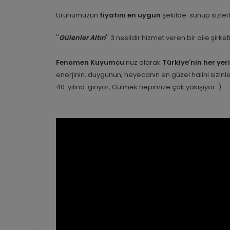
Ürünümüzün
fiyatını en uygun
şekilde sunup sizlerl
''
Gülenler Altın
'' 3 nesildir hizmet veren bir aile şirk
Fenomen Kuyumcu
'nuz olarak
Türkiye'nin her yer
enerjinin, duygunun, heyecanın en güzel halini sizi
40. yılına giriyor, Gülmek hepimize çok yakışıyor :)