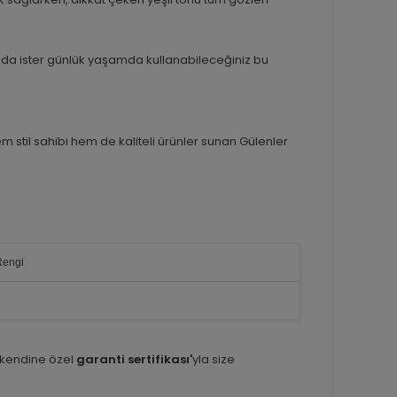
tında ister günlük yaşamda kullanabileceğiniz bu
em stil sahibi hem de kaliteli ürünler sunan Gülenler
Rengi
 kendine özel
garanti sertifikası'
yla size