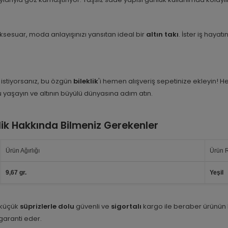
aksesuar, moda anlayışınızı yansıtan ideal bir
altın takı
. İster iş haya
k istiyorsanız, bu özgün
bileklik
'i hemen alışveriş sepetinize ekleyin! H
 yaşayın ve altının büyülü dünyasına adım atın.
klik Hakkında Bilmeniz Gerekenler
Ürün Ağırlığı
Ürün 
9,67 gr.
Yeşil
 küçük
süprizlerle dolu
güvenli ve
sigortalı
kargo ile beraber ürünün
i garanti eder.