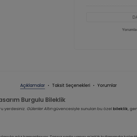
D
Yorumla
Açıklamalar
Taksit Seçenekleri
Yorumlar
Tasarım Burgulu Bileklik
ru yerdesiniz.
Gülenler Altın
güvencesiyle sunulan bu özel
bileklik
, ge
ylarıyla göz kamaştırıyor. Taşsız sade yapısı günlük kullanımda kolaylı