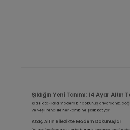
Şıklığın Yeni Tanımı: 14 Ayar Altın 
Klasik
takılara modern bir dokunuş arıyorsanız, doğ
ve yeşil rengi ile her kombine şıklık katıyor.
Ataç Altın Bilezikte Modern Dokunuşlar
Bu
minimal
ama etkileyici burgulu tasarım, zarif deta