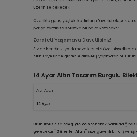
üzerinize çekecek.
Özellikle genç yaştaki kadınların favorisi olacak bu 
parça, tarzınıza sofistike bir hava katacaktır.
Zarafeti Yaşamaya Davetlisiniz!
Siz de kendinizi ya da sevdiklerinizi özel hissettirme
Altın sayesinde güvenle alışveriş yapmanın huzurunu
14 Ayar Altın Tasarım Burgulu Bile
Altın Ayarı
14 Ayar
Ürünümüz size
sevgiyle ve özenerek
hazırladığımız
gelecektir.''
Gülenler Altın
'' size güvenli bir alışveriş