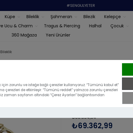
#SENGULYETER
Küpe
Bileklik
Şahmeran
Bilezik
Kelepçe
ye Ucu & Charm
Tragus & Piercing
Halhal
Çocuk
360 Mağaza
Yeni Ürünler
ileklik
14 Ayar Altı
Bileklik
için zorunlu ve isteğe bağlı çerezler kullanıyoruz. “Tümünü kabul et”
ma çerezleri de etkinleşir. “Tümünü reddet” yalnızca zorunlu çerezleri
iğiniz zaman sayfanın altındaki “Çerez Ayarları” bağlantısından
|
Bu ürünü ilk yoru
₺80.654,64
₺69.362,99