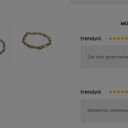
MÜ
|
Çok zarif gören herke
|
Elımden hıc çıkartmı