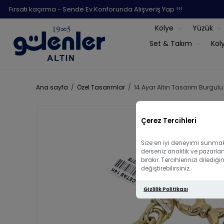
Fırsatı kaçırma - Sende Ev Konforunda Alışveriş Yap !!!
Kolye
Yüzük
Set & Takım
Kol
Ana sayfa
/
Özel Tasarımlar
/
14 Ayar Altın Tasarım Burgulu B
Çerez Tercihleri
Size en iyi deneyimi sunmak 
derseniz analitik ve pazarla
bırakır. Tercihlerinizi diled
değiştirebilirsiniz.
Gizlilik Politikası