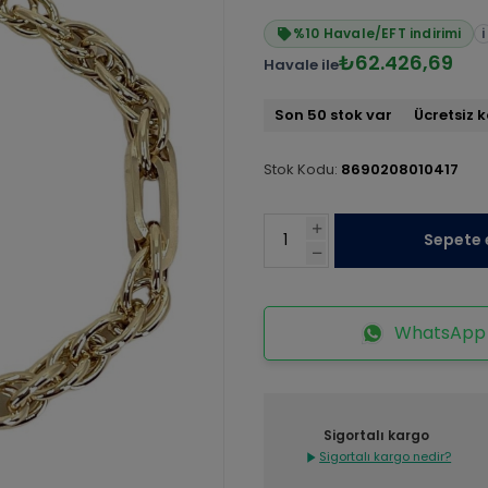
%10 Havale/EFT indirimi
i
₺62.426,69
Havale ile
Son 50 stok var
Ücretsiz 
Stok Kodu:
8690208010417
Sepete 
WhatsApp İ
Sigortalı kargo
Sigortalı kargo nedir?