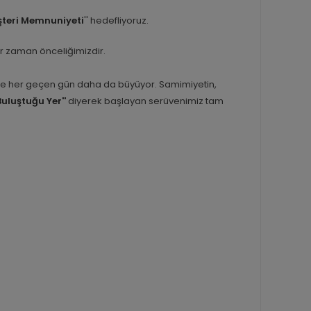
teri Memnuniyeti
'' hedefliyoruz.
er zaman önceliğimizdir.
inle her geçen gün daha da büyüyor. Samimiyetin,
Buluştuğu Yer''
diyerek başlayan serüvenimiz tam