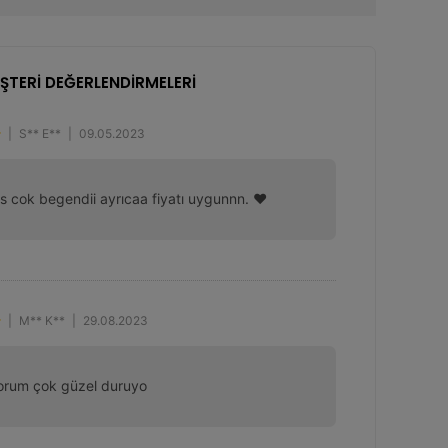
ŞTERİ DEĞERLENDİRMELERİ
|
S** E**
|
09.05.2023
s cok begendii ayrıcaa fiyatı uygunnn. ❤️
|
M** K**
|
29.08.2023
yorum çok güzel duruyo