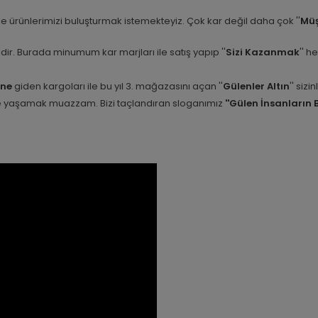
e ürünlerimizi buluşturmak istemekteyiz. Çok kar değil daha çok ''
Müş
etidir. Burada minumum kar marjları ile satış yapıp ''
Sizi Kazanmak
'' h
ine
giden kargoları ile bu yıl 3. mağazasını açan ''
Gülenler Altın
'' siz
nle yaşamak muazzam. Bizi taçlandıran sloganımız
''Gülen İnsanların 