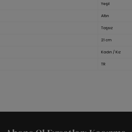
Yeşil
Altın
Taşsız
21 cm
Kadın / Kız
TR