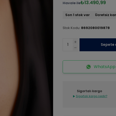
₺13.490,99
Havale ile
Son 1 stok var
Ücretsiz ka
Stok Kodu:
8692080019878
Sepete 
WhatsApp İ
Sigortalı kargo
Sigortalı kargo nedir?