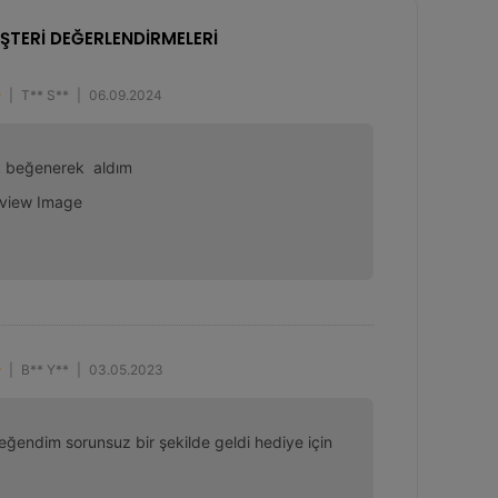
ŞTERİ DEĞERLENDİRMELERİ
|
T** S**
|
06.09.2024
ok beğenerek  aldım
|
B** Y**
|
03.05.2023
ğendim sorunsuz bir şekilde geldi hediye için 