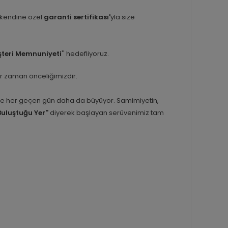
 kendine özel
garanti sertifikası'
yla size
teri Memnuniyeti
'' hedefliyoruz.
er zaman önceliğimizdir.
inle her geçen gün daha da büyüyor. Samimiyetin,
Buluştuğu Yer''
diyerek başlayan serüvenimiz tam