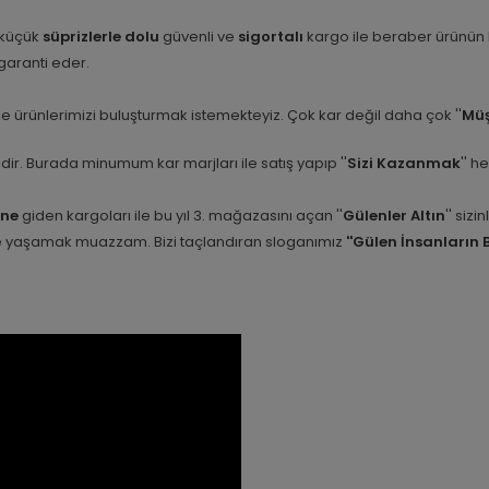
 küçük
süprizlerle dolu
güvenli ve
sigortalı
kargo ile beraber ürünün
i garanti eder.
e ürünlerimizi buluşturmak istemekteyiz. Çok kar değil daha çok ''
Müş
etidir. Burada minumum kar marjları ile satış yapıp ''
Sizi Kazanmak
'' h
ine
giden kargoları ile bu yıl 3. mağazasını açan ''
Gülenler Altın
'' siz
nle yaşamak muazzam. Bizi taçlandıran sloganımız
''Gülen İnsanların 