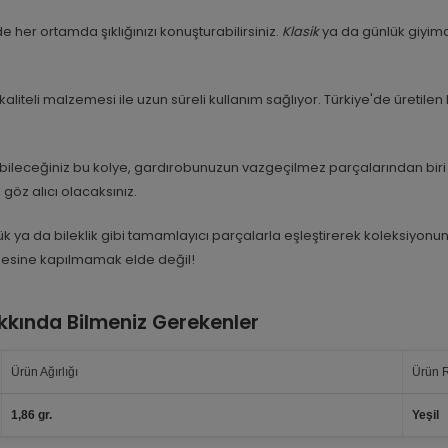
e her ortamda şıklığınızı konuşturabilirsiniz.
Klasik
ya da günlük giyim
liteli malzemesi ile uzun süreli kullanım sağlıyor. Türkiye'de üretilen 
bileceğiniz bu kolye, gardırobunuzun vazgeçilmez parçalarından biri 
göz alıcı olacaksınız.
ük ya da bileklik gibi tamamlayıcı parçalarla eşleştirerek koleksiyonu
besine kapılmamak elde değil!
akkında Bilmeniz Gerekenler
Ürün Ağırlığı
Ürün 
1,86 gr.
Yeşil