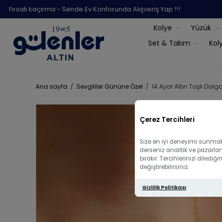
Fırsatı kaçırma - Sende Ev Konforunda Alışveriş Yap !!!
Kolye
Yüzük
Set & Takım
Kol
Ana sayfa
/
Sevgililer Gününe Özel
/
14 Ayar Altın Taşlı Dalga
Çerez Tercihleri
Size en iyi deneyimi sunmak 
derseniz analitik ve pazarla
bırakır. Tercihlerinizi diled
değiştirebilirsiniz.
Gizlilik Politikası