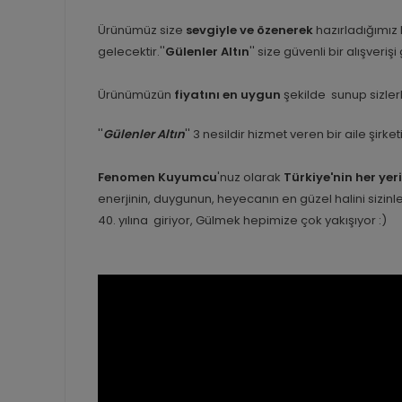
Ürünümüz size
sevgiyle ve özenerek
hazırladığımız
gelecektir.''
Gülenler Altın
'' size güvenli bir alışveriş
Ürünümüzün
fiyatını en uygun
şekilde sunup sizlerl
''
Gülenler Altın
'' 3 nesildir hizmet veren bir aile şirk
Fenomen Kuyumcu
'nuz olarak
Türkiye'nin her yer
enerjinin, duygunun, heyecanın en güzel halini sizi
40. yılına giriyor, Gülmek hepimize çok yakışıyor :)