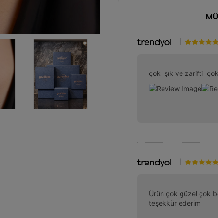
MÜ
|
çok  şık ve zarifti  ç
|
Ürün çok güzel çok be
teşekkür ederim