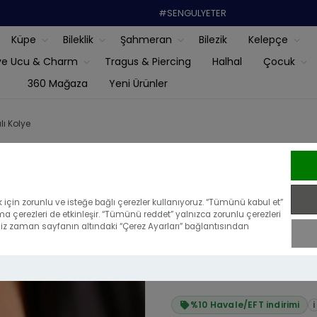
#SENGULYETER
Küpe
Bileklik
Şahmeran
Bilezik
Kelepçe
ye Ucu & Charm
Tragus & Piercing
Halhal
Çocuk
360 Mağaza
Yeni Ürünler
lı Kolye
14 Ayar Altın
için zorunlu ve isteğe bağlı çerezler kullanıyoruz. “Tümünü kabul et”
ma çerezleri de etkinleşir. “Tümünü reddet” yalnızca zorunlu çerezleri
|
Bu ürünü ilk yoru
iğiniz zaman sayfanın altındaki “Çerez Ayarları” bağlantısından
₺16.655,54
₺14.989,99
%10 Havale/EFT indirimi
i