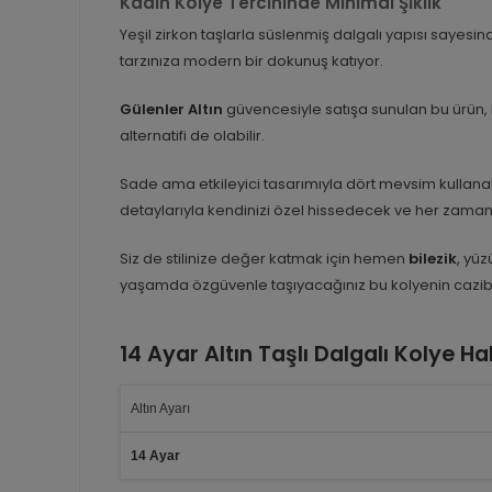
Kadın Kolye Tercihinde Minimal Şıklık
Yeşil zirkon taşlarla süslenmiş dalgalı yapısı sayesind
tarzınıza modern bir dokunuş katıyor.
Gülenler Altın
güvencesiyle satışa sunulan bu ürün, ka
alternatifi de olabilir.
Sade ama etkileyici tasarımıyla dört mevsim kullana
detaylarıyla kendinizi özel hissedecek ve her zaman 
Siz de stilinize değer katmak için hemen
bilezik
, yüz
yaşamda özgüvenle taşıyacağınız bu kolyenin cazi
14 Ayar Altın Taşlı Dalgalı Kolye H
Altın Ayarı
14 Ayar