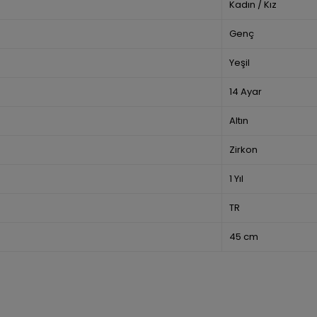
Kadın / Kız
Genç
Yeşil
14 Ayar
Altın
Zirkon
1 Yıl
TR
45 cm