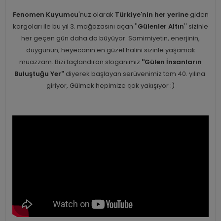
Fenomen Kuyumcu
'nuz olarak
Türkiye'nin her yerine
giden
kargoları ile bu yıl 3. mağazasını açan ''
Gülenler Altın
'' sizinle
her geçen gün daha da büyüyor. Samimiyetin, enerjinin,
duygunun, heyecanın en güzel halini sizinle yaşamak
muazzam. Bizi taçlandıran sloganımız
''Gülen İnsanların
Buluştuğu Yer''
diyerek başlayan serüvenimiz tam 40. yılına
giriyor, Gülmek hepimize çok yakışıyor :)