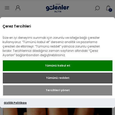
0
Ana sayfa
/
Yüzük
/
14 Ayar Altın Yüzük
/
Çerez Tercihleri
14 Ayar Altın Taşlı Tasarım Alyans
Size en iyi deneyimi sunmak için zorunlu ve isteğe bağlı çerezler
14 Ayar Altın Taşlı Tasarım Alyans
kullanıyoruz. “Tümünü kabul et” derseniz analitik ve pazarlama
çerezleri de etkinleşir. “Tümünü reddet” yalnızca zorunlu çerezleri
bırakır. Tercihlerinizi dilediğiniz zaman sayfanın altındaki “Çerez
Ayarları” bağlantısından değiştirebilirsiniz.
Tümünü kabul et
Tümünü reddet
Tercihleri yönet
Gizlilik Politikası