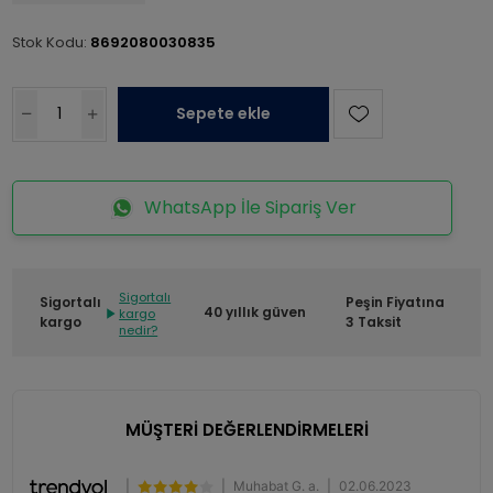
Stok Kodu:
8692080030835
Sepete ekle
WhatsApp İle Sipariş Ver
Sigortalı
Sigortalı
Peşin Fiyatına
40 yıllık güven
kargo
kargo
3 Taksit
nedir?
MÜŞTERİ DEĞERLENDİRMELERİ
|
|
Muhabat G. a.
|
02.06.2023