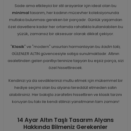
Sade ama etkileyici bir stil arayanlar için ideal olan bu
minimal
tasarım, her kadının mücevher koleksiyonunda
mutlaka bulunması gereken bir parçadır. Günlük yaşamdan
özel davetlere kadar her ortamda rahatlıkla kullanılabilen bu
yüzük, zamansız bir aksesuar olarak dikkat çekiyor.
"
Klasik
" ve "modern" unsurları harmanlayan bu
kadın takı
,
GÜLENLER ALTIN güvencesiyle satışa sunulmaktadır. Altının
asaletinden gelen parıltıyı teninize taşıyan bu eşsiz parça, sizi
özel hissettirecek.
Kendinizi ya da sevdiklerinizi mutlu etmek için mükemmel bir
hediye seçimi olan bu alyansı tereddüt etmeden satın
alabilirsiniz. Her bakışta zarafetini hissettiren ve klasik tarzını
koruyan bu takı ile kendi stilinizi yansıtmanın tam zamanı!
14 Ayar Altın Taşlı Tasarım Alyans
Hakkında Bilmeniz Gerekenler