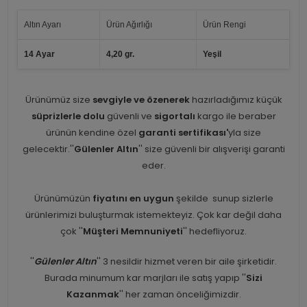
Altın Ayarı
Ürün Ağırlığı
Ürün Rengi
14 Ayar
4,20 gr.
Yeşil
Ürünümüz size
sevgiyle ve özenerek
hazırladığımız küçük
süprizlerle dolu
güvenli ve
sigortalı
kargo ile beraber
ürünün kendine özel
garanti sertifikası'
yla size
gelecektir.''
Gülenler Altın
'' size güvenli bir alışverişi garanti
eder.
Ürünümüzün
fiyatını en uygun
şekilde sunup sizlerle
ürünlerimizi buluşturmak istemekteyiz. Çok kar değil daha
çok ''
Müşteri Memnuniyeti
'' hedefliyoruz.
''
Gülenler Altın
'' 3 nesildir hizmet veren bir aile şirketidir.
Burada minumum kar marjları ile satış yapıp ''
Sizi
Kazanmak
'' her zaman önceliğimizdir.