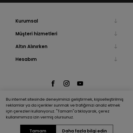
Kurumsal
Müşteri hizmetleri
Altın Alınırken
Hesabım
Bu internet sitesinde deneyiminizi geliştirmek, kişiselleştirilmiş
reklamlar ya da içerikler sunmak ve trafiğimizi analiz etmek
için çerezleri kullanıyoruz. "Tamam"a tıklayarak, çerez
Powered by
nopCommerce
kullanımımıza izin vermiş olursunuz.
Tamam
Daha fazla bilgi edin
Telif hakkı © 2026 Gulenler Altın. Tüm hakları saklıdır.