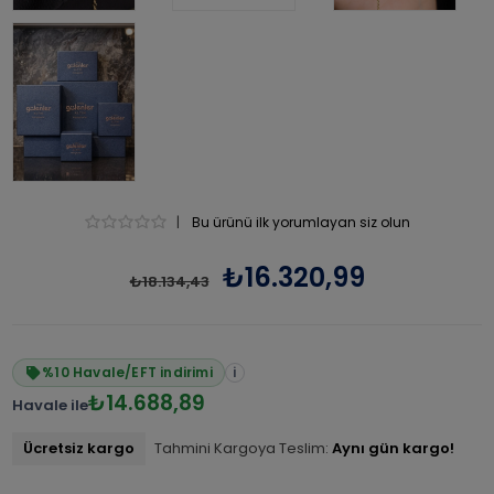
|
Bu ürünü ilk yorumlayan siz olun
₺16.320,99
₺18.134,43
%10 Havale/EFT indirimi
i
₺14.688,89
Havale ile
Ücretsiz kargo
Tahmini Kargoya Teslim:
Aynı gün kargo!