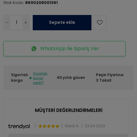
Stok Kodu:
8690208001361
Sepete ekle
WhatsApp İle Sipariş Ver
Sigortalı
Sigortalı
Peşin Fiyatına
40 yıllık güven
kargo
kargo
3 Taksit
nedir?
MÜŞTERİ DEĞERLENDİRMELERİ
|
|
Gönül A.
|
23.04.2023