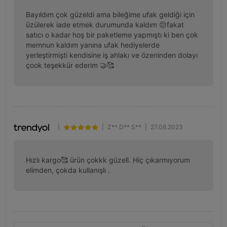
Bayıldım çok güzeldi ama bileğime ufak geldiği için 
üzülerek iade etmek durumunda kaldım 😔fakat 
satıcı o kadar hoş bir paketleme yapmıştı ki ben çok 
memnun kaldım yanına ufak hediyelerde 
yerleştirmişti kendisine iş ahlakı ve özeninden dolayı 
çook teşekkür ederim 🤝🥰
|
|
Z** D** S**
|
27.08.2023
Hızlı kargo🥰 ürün çokkk güzell. Hiç çıkarmıyorum 
elimden, çokda kullanışlı .