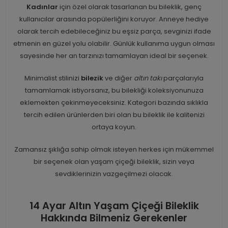
Kadınlar
için özel olarak tasarlanan bu bileklik, genç
kullanıcılar arasında popülerliğini koruyor. Anneye hediye
olarak tercih edebileceğiniz bu eşsiz parça, sevginizi ifade
etmenin en güzel yolu olabilir. Günlük kullanıma uygun olması
sayesinde her an tarzınızı tamamlayan ideal bir seçenek.
Minimalist stilinizi
bilezik
ve diğer
altın takı
parçalarıyla
tamamlamak istiyorsanız, bu bilekliği koleksiyonunuza
eklemekten çekinmeyeceksiniz. Kategori bazında sıklıkla
tercih edilen ürünlerden biri olan bu bileklik ile kalitenizi
ortaya koyun.
Zamansız şıklığa sahip olmak isteyen herkes için mükemmel
bir seçenek olan yaşam çiçeği bileklik, sizin veya
sevdiklerinizin vazgeçilmezi olacak.
14 Ayar Altın Yaşam Çiçeği Bileklik
Hakkında Bilmeniz Gerekenler