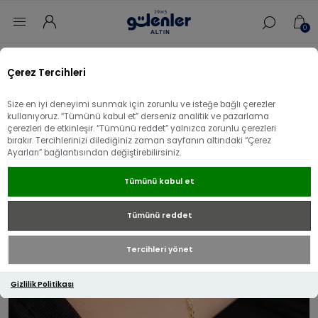
0
Ana sayfa
/
Sevgililer Gününe Özel
/
Çerez Tercihleri
14 Ayar Altın Yaşam Çiçeği Bileklik
Size en iyi deneyimi sunmak için zorunlu ve isteğe bağlı çerezler
14 Ayar Altın Yaşam Çiçeği Bileklik
kullanıyoruz. “Tümünü kabul et” derseniz analitik ve pazarlama
çerezleri de etkinleşir. “Tümünü reddet” yalnızca zorunlu çerezleri
bırakır. Tercihlerinizi dilediğiniz zaman sayfanın altındaki “Çerez
Ayarları” bağlantısından değiştirebilirsiniz.
Tümünü kabul et
Tümünü reddet
Tercihleri yönet
Gizlilik Politikası