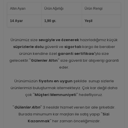
Altın Ayarı
Ürün Ağırlığı
Ürün Rengi
14 Ayar
1,90 gr.
Yeşil
Ürünümüz size
sevgiyle ve özenerek
hazırladığımız küçük
süprizlerle dolu
güvenli ve
sigortalı
kargo ile beraber
ürünün kendine özel
garanti sertifikası'
yla size
gelecektir.''
Gülenler Altın
'' size güvenli bir alışverişi garanti
eder.
Ürünümüzün
fiyatını en uygun
şekilde sunup sizlerle
ürünlerimizi buluşturmak istemekteyiz. Çok kar değil daha
çok ''
Müşteri Memnuniyeti
'' hedefliyoruz.
''
Gülenler Altın
'' 3 nesildir hizmet veren bir aile şirketidir.
Burada minumum kar marjları ile satış yapıp ''
Sizi
Kazanmak
'' her zaman önceliğimizdir.