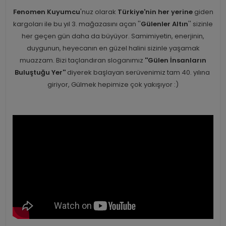
Fenomen Kuyumcu
'nuz olarak
Türkiye'nin her yerine
giden
kargoları ile bu yıl 3. mağazasını açan ''
Gülenler Altın
'' sizinle
her geçen gün daha da büyüyor. Samimiyetin, enerjinin,
duygunun, heyecanın en güzel halini sizinle yaşamak
muazzam. Bizi taçlandıran sloganımız
''Gülen İnsanların
Buluştuğu Yer''
diyerek başlayan serüvenimiz tam 40. yılına
giriyor, Gülmek hepimize çok yakışıyor :)