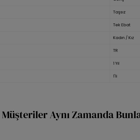
Taşsız
Tek Ebat
Kadın / Kız
TR
1 Yıl
1'li
 Müşteriler Aynı Zamanda Bunlar