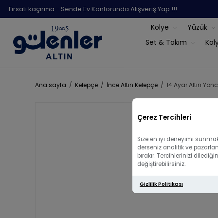
Fırsatı kaçırma - Sende Ev Konforunda Alışveriş Yap !!!
Kolye
Yüzük
Set & Takım
Kol
Ana sayfa
/
Kelepçe
/
İnce Altın Kelepçe
/
14 Ayar Altın Yon
Çerez Tercihleri
Size en iyi deneyimi sunmak 
derseniz analitik ve pazarla
bırakır. Tercihlerinizi diled
değiştirebilirsiniz.
Gizlilik Politikası