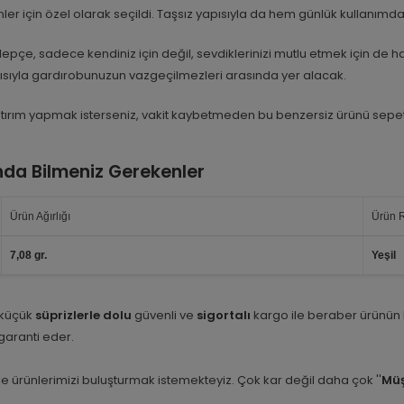
ler için özel olarak seçildi. Taşsız yapısıyla da hem günlük kullanımda 
epçe, sadece kendiniz için değil, sevdiklerinizi mutlu etmek için de ha
yısıyla gardırobunuzun vazgeçilmezleri arasında yer alacak.
 yatırım yapmak isterseniz, vakit kaybetmeden bu benzersiz ürünü sepete 
nda Bilmeniz Gerekenler
Ürün Ağırlığı
Ürün 
7,08 gr.
Yeşil
 küçük
süprizlerle dolu
güvenli ve
sigortalı
kargo ile beraber ürünün
i garanti eder.
e ürünlerimizi buluşturmak istemekteyiz. Çok kar değil daha çok ''
Müş