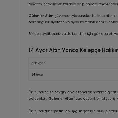
tasarım, sadeliği ve zarafeti ön planda tutmayı seven
Gülenler Altın
güvencesiyle sunulan bu ince altın kel
herhangi bir kıyafetle kolayca kombinlenebilir; dola
Siz de sevdikleriniz ya da kendiniz için göz alıcı bir
14 Ayar Altın Yonca Kelepçe Hakkı
Altın Ayarı
14 Ayar
Ürünümüz size
sevgiyle ve özenerek
hazırladığımız
gelecektir.''
Gülenler Altın
'' size güvenli bir alışveriş
Ürünümüzün
fiyatını en uygun
şekilde sunup sizlerl