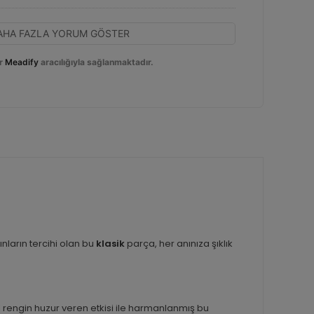
AHA FAZLA YORUM GÖSTER
r
Meadify
aracılığıyla sağlanmaktadır.
nların tercihi olan bu
klasik
parça, her anınıza şıklık
l rengin huzur veren etkisi ile harmanlanmış bu