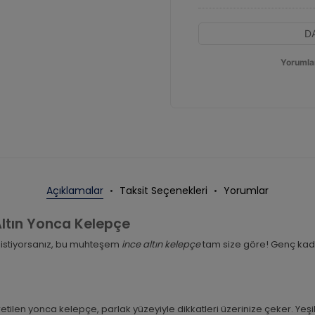
D
Yorumla
Açıklamalar
Taksit Seçenekleri
Yorumlar
 Altın Yonca Kelepçe
 istiyorsanız, bu muhteşem
ince altın kelepçe
tam size göre! Genç kadı
ilen yonca kelepçe, parlak yüzeyiyle dikkatleri üzerinize çeker. Yeşi