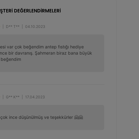
ŞTERİ DEĞERLENDİRMELERİ
|
D** T**
|
04.10.2023
esi var çok beğendim antep fıstığı hediye 
nce bir davranış. Şahmeran biraz bana büyük 
l beğendim
|
G** K**
|
17.04.2023
 çok ince düşünülmüş ve teşekkürler 🤗🤗