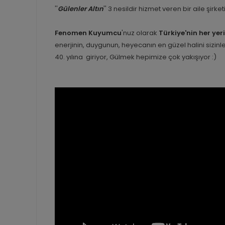
''
Gülenler Altın
'' 3 nesildir hizmet veren bir aile şirk
Fenomen Kuyumcu
'nuz olarak
Türkiye'nin her yer
enerjinin, duygunun, heyecanın en güzel halini sizi
40. yılına giriyor, Gülmek hepimize çok yakışıyor :)