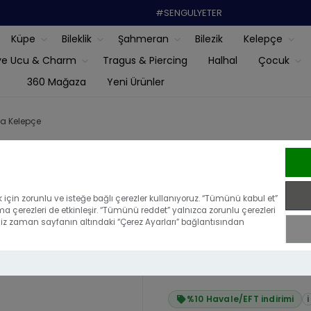
#SENGULYETER
Küpe
Bileklik
Şahmeran
Bilezik
Kelepçe
ye Ucu & Charm
Tragus & Piercing
Halhal
Çocuk
360 Mağaza
Yeni Ürünler
ca Kelepçe
14 Ayar Altı
için zorunlu ve isteğe bağlı çerezler kullanıyoruz. “Tümünü kabul et”
ma çerezleri de etkinleşir. “Tümünü reddet” yalnızca zorunlu çerezleri
|
Bu ürünü ilk yoru
iğiniz zaman sayfanın altındaki “Çerez Ayarları” bağlantısından
₺47.759,99
₺42.983,99
%10 Havale/EFT indirimi
i