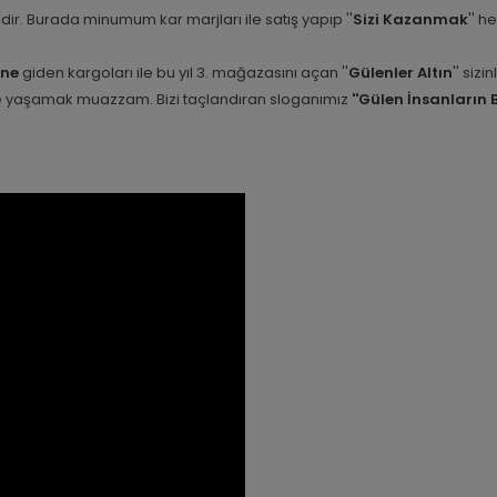
etidir. Burada minumum kar marjları ile satış yapıp ''
Sizi Kazanmak
'' h
ine
giden kargoları ile bu yıl 3. mağazasını açan ''
Gülenler Altın
'' siz
nle yaşamak muazzam. Bizi taçlandıran sloganımız
''Gülen İnsanların 