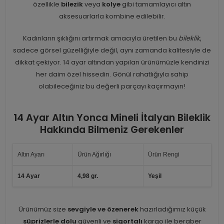
özellikle
bilezik
veya
kolye
gibi tamamlayıcı altın
aksesuarlarla kombine edilebilir.
Kadınların şıklığını artırmak amacıyla üretilen bu
bileklik
,
sadece görsel güzelliğiyle değil, aynı zamanda kalitesiyle de
dikkat çekiyor. 14 ayar altından yapılan ürünümüzle kendinizi
her daim özel hissedin. Gönül rahatlığıyla sahip
olabileceğiniz bu değerli parçayı kaçırmayın!
14 Ayar Altın Yonca Mineli İtalyan Bileklik
Hakkında Bilmeniz Gerekenler
Altın Ayarı
Ürün Ağırlığı
Ürün Rengi
14 Ayar
4,98 gr.
Yeşil
Ürünümüz size
sevgiyle ve özenerek
hazırladığımız küçük
süprizlerle dolu
güvenli ve
sigortalı
kargo ile beraber