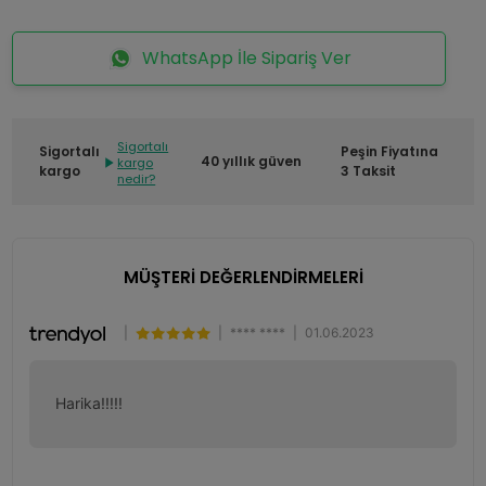
WhatsApp İle Sipariş Ver
Sigortalı
Sigortalı
Peşin Fiyatına
40 yıllık güven
kargo
kargo
3 Taksit
nedir?
MÜŞTERİ DEĞERLENDİRMELERİ
|
|
**** ****
|
01.06.2023
Harika!!!!!