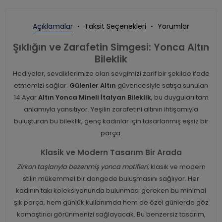
Açıklamalar
Taksit Seçenekleri
Yorumlar
Şıklığın ve Zarafetin Simgesi: Yonca Altın
Bileklik
Hediyeler, sevdiklerimize olan sevgimizi zarif bir şekilde ifade
etmemizi sağlar.
Gülenler Altın
güvencesiyle satışa sunulan
14 Ayar
Altın Yonca Mineli İtalyan Bileklik
, bu duyguları tam
anlamıyla yansıtıyor. Yeşilin zarafetini altının ihtişamıyla
buluşturan bu bileklik, genç kadınlar için tasarlanmış eşsiz bir
parça.
Klasik ve Modern Tasarım Bir Arada
Zirkon taşlarıyla bezenmiş yonca motifleri
, klasik ve modern
stilin mükemmel bir dengede buluşmasını sağlıyor. Her
kadının takı koleksiyonunda bulunması gereken bu minimal
şık parça, hem günlük kullanımda hem de özel günlerde göz
kamaştırıcı görünmenizi sağlayacak. Bu benzersiz tasarım,