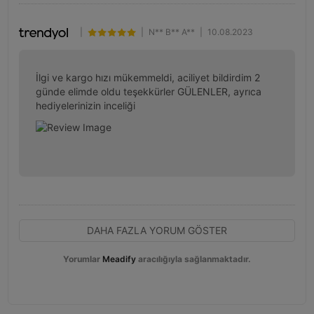
|
|
N** B** A**
|
10.08.2023
İlgi ve kargo hızı mükemmeldi, aciliyet bildirdim 2 
günde elimde oldu teşekkürler GÜLENLER, ayrıca 
hediyelerinizin inceliği
DAHA FAZLA YORUM GÖSTER
Yorumlar
Meadify
aracılığıyla sağlanmaktadır.