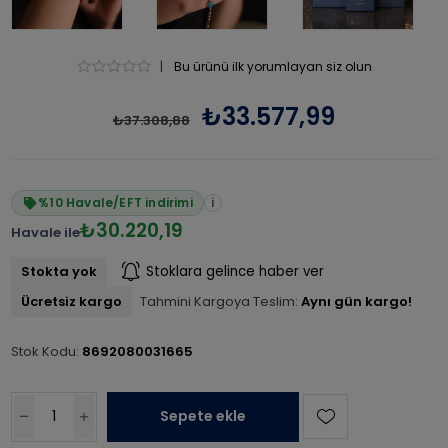
|
Bu ürünü ilk yorumlayan siz olun
₺33.577,99
₺37.308,88
%10 Havale/EFT indirimi
i
₺30.220,19
Havale ile
Stokta yok
Stoklara gelince haber ver
Ücretsiz kargo
Tahmini Kargoya Teslim:
Aynı gün kargo!
Stok Kodu:
8692080031665
Sepete ekle