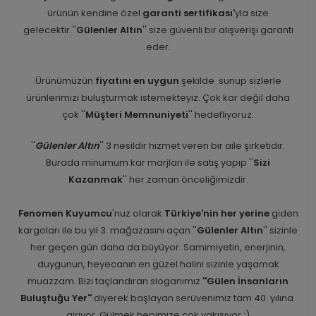
ürünün kendine özel
garanti sertifikası'
yla size
gelecektir.''
Gülenler Altın
'' size güvenli bir alışverişi garanti
eder.
Ürünümüzün
fiyatını en uygun
şekilde sunup sizlerle
ürünlerimizi buluşturmak istemekteyiz. Çok kar değil daha
çok ''
Müşteri Memnuniyeti
'' hedefliyoruz.
''
Gülenler Altın
'' 3 nesildir hizmet veren bir aile şirketidir.
Burada minumum kar marjları ile satış yapıp ''
Sizi
Kazanmak
'' her zaman önceliğimizdir.
Fenomen Kuyumcu
'nuz olarak
Türkiye'nin her yerine
giden
kargoları ile bu yıl 3. mağazasını açan ''
Gülenler Altın
'' sizinle
her geçen gün daha da büyüyor. Samimiyetin, enerjinin,
duygunun, heyecanın en güzel halini sizinle yaşamak
muazzam. Bizi taçlandıran sloganımız
''Gülen İnsanların
Buluştuğu Yer''
diyerek başlayan serüvenimiz tam 40. yılına
giriyor, Gülmek hepimize çok yakışıyor :)