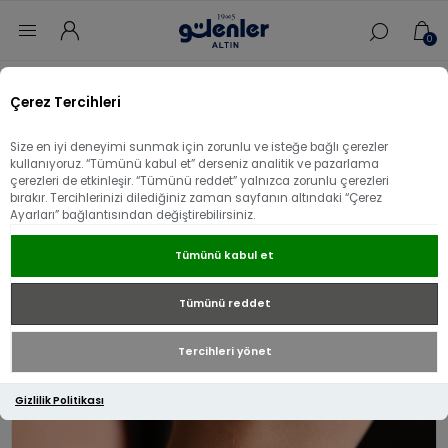
0
Ana sayfa
/
Sevgililer Gününe Özel
/
Çerez Tercihleri
14 Ayar Altın Yonca Mineli İtalyan Bileklik
Size en iyi deneyimi sunmak için zorunlu ve isteğe bağlı çerezler
Üzgünüz - bu ürün artık mevcut değil!
kullanıyoruz. “Tümünü kabul et” derseniz analitik ve pazarlama
çerezleri de etkinleşir. “Tümünü reddet” yalnızca zorunlu çerezleri
14 Ayar Altın Yonca Mineli İtalyan Bileklik
bırakır. Tercihlerinizi dilediğiniz zaman sayfanın altındaki “Çerez
Ayarları” bağlantısından değiştirebilirsiniz.
Tümünü kabul et
Tümünü reddet
Tercihleri yönet
Gizlilik Politikası