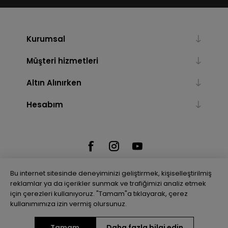
Kurumsal
Müşteri hizmetleri
Altın Alınırken
Hesabım
Bu internet sitesinde deneyiminizi geliştirmek, kişiselleştirilmiş
reklamlar ya da içerikler sunmak ve trafiğimizi analiz etmek
için çerezleri kullanıyoruz. "Tamam"a tıklayarak, çerez
Powered by
nopCommerce
kullanımımıza izin vermiş olursunuz.
Tamam
Daha fazla bilgi edin