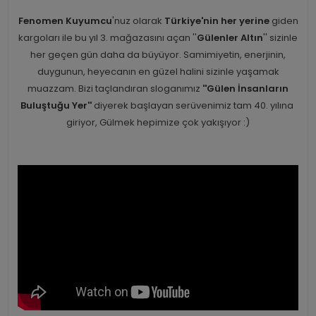
Fenomen Kuyumcu
'nuz olarak
Türkiye'nin her yerine
giden
kargoları ile bu yıl 3. mağazasını açan ''
Gülenler Altın
'' sizinle
her geçen gün daha da büyüyor. Samimiyetin, enerjinin,
duygunun, heyecanın en güzel halini sizinle yaşamak
muazzam. Bizi taçlandıran sloganımız
''Gülen İnsanların
Buluştuğu Yer''
diyerek başlayan serüvenimiz tam 40. yılına
giriyor, Gülmek hepimize çok yakışıyor :)