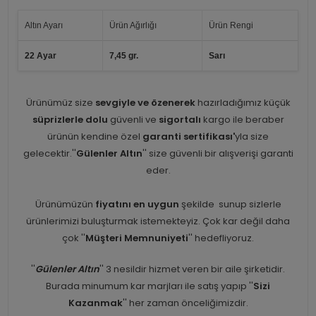
Altın Ayarı
Ürün Ağırlığı
Ürün Rengi
22 Ayar
7,45 gr.
Sarı
Ürünümüz size
sevgiyle ve özenerek
hazırladığımız küçük
süprizlerle dolu
güvenli ve
sigortalı
kargo ile beraber
ürünün kendine özel
garanti sertifikası'
yla size
gelecektir.''
Gülenler Altın
'' size güvenli bir alışverişi garanti
eder.
Ürünümüzün
fiyatını en uygun
şekilde sunup sizlerle
ürünlerimizi buluşturmak istemekteyiz. Çok kar değil daha
çok ''
Müşteri Memnuniyeti
'' hedefliyoruz.
''
Gülenler Altın
'' 3 nesildir hizmet veren bir aile şirketidir.
Burada minumum kar marjları ile satış yapıp ''
Sizi
Kazanmak
'' her zaman önceliğimizdir.