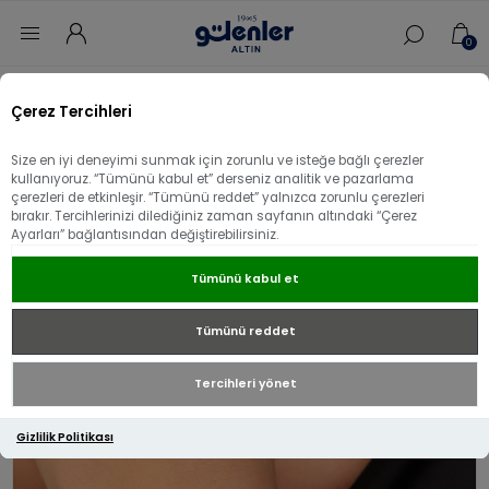
0
Ana sayfa
/
Sevgililer Gününe Özel
/
Çerez Tercihleri
22 Ayar Altın 2 Sıra İtalyan Bileklik
Size en iyi deneyimi sunmak için zorunlu ve isteğe bağlı çerezler
22 Ayar Altın 2 Sıra İtalyan Bileklik
kullanıyoruz. “Tümünü kabul et” derseniz analitik ve pazarlama
çerezleri de etkinleşir. “Tümünü reddet” yalnızca zorunlu çerezleri
bırakır. Tercihlerinizi dilediğiniz zaman sayfanın altındaki “Çerez
Ayarları” bağlantısından değiştirebilirsiniz.
Tümünü kabul et
Tümünü reddet
Tercihleri yönet
Gizlilik Politikası