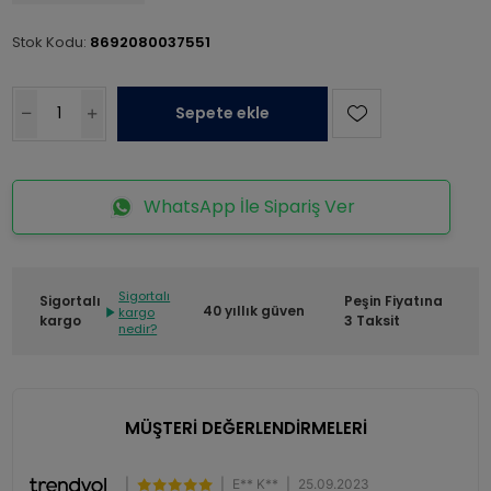
Stok Kodu:
8692080037551
Sepete ekle
WhatsApp İle Sipariş Ver
Sigortalı
Sigortalı
Peşin Fiyatına
40 yıllık güven
kargo
kargo
3 Taksit
nedir?
MÜŞTERİ DEĞERLENDİRMELERİ
|
|
E** K**
|
25.09.2023