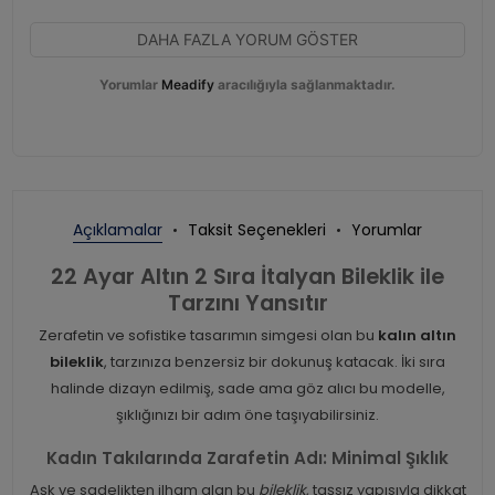
DAHA FAZLA YORUM GÖSTER
Yorumlar
Meadify
aracılığıyla sağlanmaktadır.
Açıklamalar
Taksit Seçenekleri
Yorumlar
22 Ayar Altın 2 Sıra İtalyan Bileklik ile
Tarzını Yansıtır
Zerafetin ve sofistike tasarımın simgesi olan bu
kalın altın
bileklik
, tarzınıza benzersiz bir dokunuş katacak. İki sıra
halinde dizayn edilmiş, sade ama göz alıcı bu modelle,
şıklığınızı bir adım öne taşıyabilirsiniz.
Kadın Takılarında Zarafetin Adı: Minimal Şıklık
Aşk ve sadelikten ilham alan bu
bileklik
, taşsız yapısıyla dikkat