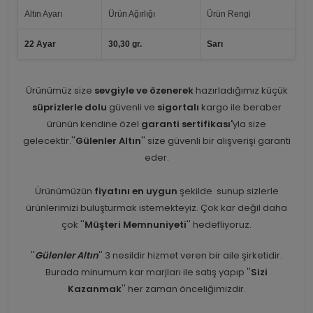
Altın Ayarı
Ürün Ağırlığı
Ürün Rengi
22 Ayar
30,30 gr.
Sarı
Ürünümüz size
sevgiyle ve özenerek
hazırladığımız küçük
süprizlerle dolu
güvenli ve
sigortalı
kargo ile beraber
ürünün kendine özel
garanti sertifikası'
yla size
gelecektir.''
Gülenler Altın
'' size güvenli bir alışverişi garanti
eder.
Ürünümüzün
fiyatını en uygun
şekilde sunup sizlerle
ürünlerimizi buluşturmak istemekteyiz. Çok kar değil daha
çok ''
Müşteri Memnuniyeti
'' hedefliyoruz.
''
Gülenler Altın
'' 3 nesildir hizmet veren bir aile şirketidir.
Burada minumum kar marjları ile satış yapıp ''
Sizi
Kazanmak
'' her zaman önceliğimizdir.