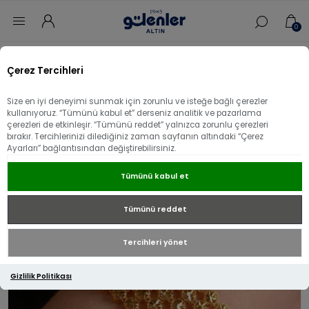
0
Ana sayfa
/
Sevgililer Gününe Özel
/
Çerez Tercihleri
22 Ayar Altın 5 Sıra Tül Bileklik
Size en iyi deneyimi sunmak için zorunlu ve isteğe bağlı çerezler
22 Ayar Altın 5 Sıra Tül Bileklik
kullanıyoruz. “Tümünü kabul et” derseniz analitik ve pazarlama
çerezleri de etkinleşir. “Tümünü reddet” yalnızca zorunlu çerezleri
bırakır. Tercihlerinizi dilediğiniz zaman sayfanın altındaki “Çerez
Ayarları” bağlantısından değiştirebilirsiniz.
Tümünü kabul et
Tümünü reddet
Tercihleri yönet
Gizlilik Politikası