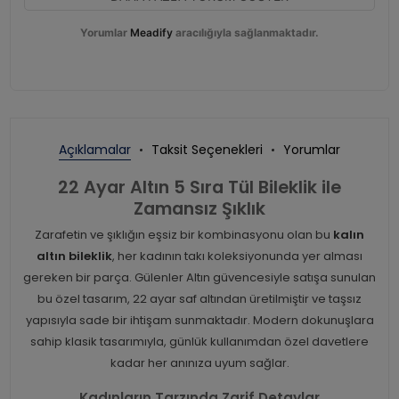
Yorumlar
Meadify
aracılığıyla sağlanmaktadır.
Açıklamalar
Taksit Seçenekleri
Yorumlar
22 Ayar Altın 5 Sıra Tül Bileklik ile
Zamansız Şıklık
Zarafetin ve şıklığın eşsiz bir kombinasyonu olan bu
kalın
altın bileklik
, her kadının takı koleksiyonunda yer alması
gereken bir parça. Gülenler Altın güvencesiyle satışa sunulan
bu özel tasarım, 22 ayar saf altından üretilmiştir ve taşsız
yapısıyla sade bir ihtişam sunmaktadır. Modern dokunuşlara
sahip klasik tasarımıyla, günlük kullanımdan özel davetlere
kadar her anınıza uyum sağlar.
Kadınların Tarzında Zarif Detaylar