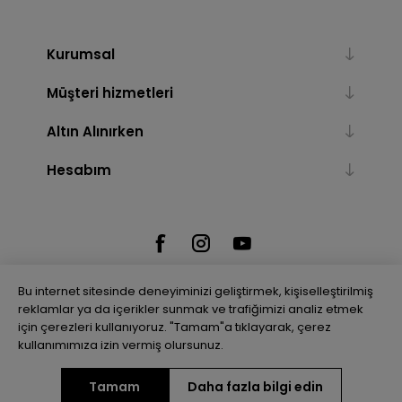
Kurumsal
Müşteri hizmetleri
Altın Alınırken
Hesabım
Bu internet sitesinde deneyiminizi geliştirmek, kişiselleştirilmiş
reklamlar ya da içerikler sunmak ve trafiğimizi analiz etmek
için çerezleri kullanıyoruz. "Tamam"a tıklayarak, çerez
Powered by
nopCommerce
kullanımımıza izin vermiş olursunuz.
Tamam
Daha fazla bilgi edin
Telif hakkı © 2026 Gulenler Altın. Tüm hakları saklıdır.