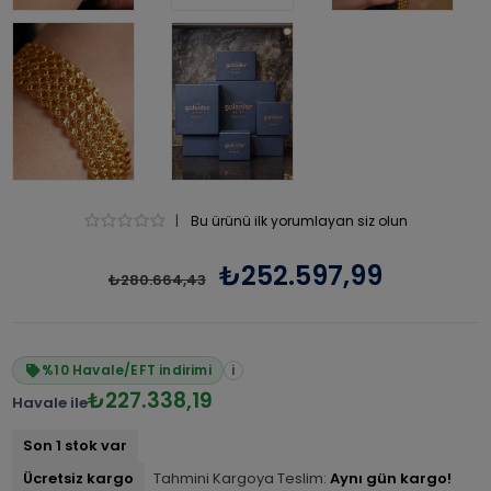
|
Bu ürünü ilk yorumlayan siz olun
₺252.597,99
₺280.664,43
%10 Havale/EFT indirimi
i
₺227.338,19
Havale ile
Son 1 stok var
Ücretsiz kargo
Tahmini Kargoya Teslim:
Aynı gün kargo!