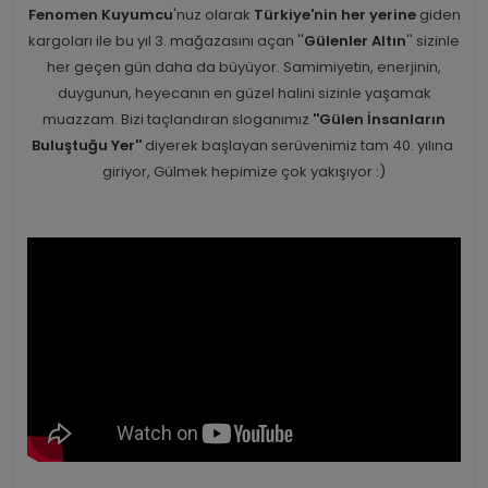
Fenomen Kuyumcu
'nuz olarak
Türkiye'nin her yerine
giden
kargoları ile bu yıl 3. mağazasını açan ''
Gülenler Altın
'' sizinle
her geçen gün daha da büyüyor. Samimiyetin, enerjinin,
duygunun, heyecanın en güzel halini sizinle yaşamak
muazzam. Bizi taçlandıran sloganımız
''Gülen İnsanların
Buluştuğu Yer''
diyerek başlayan serüvenimiz tam 40. yılına
giriyor, Gülmek hepimize çok yakışıyor :)