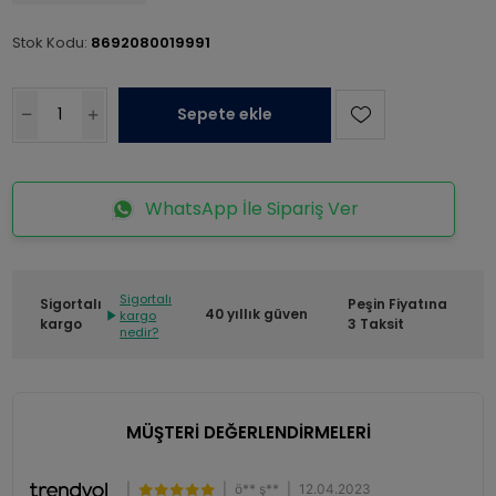
Stok Kodu:
8692080019991
Sepete ekle
WhatsApp İle Sipariş Ver
Sigortalı
Sigortalı
Peşin Fiyatına
40 yıllık güven
kargo
kargo
3 Taksit
nedir?
MÜŞTERİ DEĞERLENDİRMELERİ
|
|
ö** ş**
|
12.04.2023