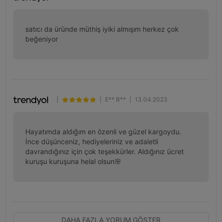
satıcı da üründe müthiş iyiki almışım herkez çok 
beğeniyor
|
|
E** B**
|
13.04.2023
Hayatımda aldığım en özenli ve güzel kargoydu. 
İnce düşünceniz, hediyeleriniz ve adaletli 
davrandığınız için çok teşekkürler. Aldığınız ücret 
kuruşu kuruşuna helal olsun🌸
DAHA FAZLA YORUM GÖSTER