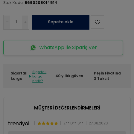
Stok Kodu:
8690208014514
Sepete ekle
WhatsApp İle Sipariş Ver
Sigortalı
Sigortalı
Peşin Fiyatına
40 yıllık güven
kargo
kargo
3 Taksit
nedir?
MÜŞTERİ DEĞERLENDİRMELERİ
|
|
Z** D** S**
|
27.08.2023