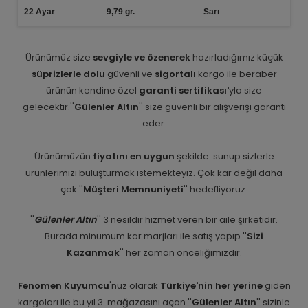
22 Ayar
9,79 gr.
Sarı
Ürünümüz size
sevgiyle ve özenerek
hazırladığımız küçük
süprizlerle dolu
güvenli ve
sigortalı
kargo ile beraber
ürünün kendine özel
garanti sertifikası'
yla size
gelecektir.''
Gülenler Altın
'' size güvenli bir alışverişi garanti
eder.
Ürünümüzün
fiyatını en uygun
şekilde sunup sizlerle
ürünlerimizi buluşturmak istemekteyiz. Çok kar değil daha
çok ''
Müşteri Memnuniyeti
'' hedefliyoruz.
''
Gülenler Altın
'' 3 nesildir hizmet veren bir aile şirketidir.
Burada minumum kar marjları ile satış yapıp ''
Sizi
Kazanmak
'' her zaman önceliğimizdir.
Fenomen Kuyumcu
'nuz olarak
Türkiye'nin her yerine
giden
kargoları ile bu yıl 3. mağazasını açan ''
Gülenler Altın
'' sizinle