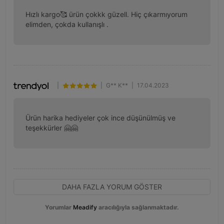
Hızlı kargo🥰 ürün çokkk güzell. Hiç çıkarmıyorum 
elimden, çokda kullanışlı .
|
|
G** K**
|
17.04.2023
Ürün harika hediyeler çok ince düşünülmüş ve 
teşekkürler 🤗🤗
DAHA FAZLA YORUM GÖSTER
Yorumlar
Meadify
aracılığıyla sağlanmaktadır.