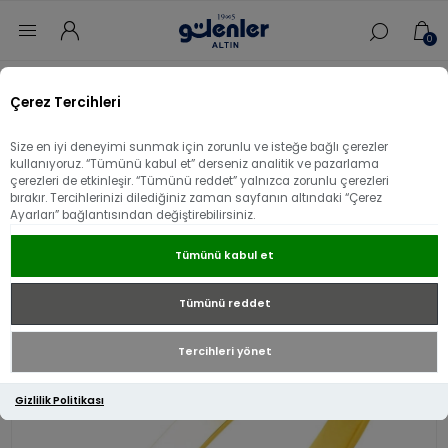
0
Ana sayfa
/
Kelepçe
/
Desensiz Altın kelepçe
/
Çerez Tercihleri
22 Ayar Altın Çivi Desenli Kelepçe
Size en iyi deneyimi sunmak için zorunlu ve isteğe bağlı çerezler
22 Ayar Altın Çivi Desenli Kelepçe
kullanıyoruz. “Tümünü kabul et” derseniz analitik ve pazarlama
çerezleri de etkinleşir. “Tümünü reddet” yalnızca zorunlu çerezleri
bırakır. Tercihlerinizi dilediğiniz zaman sayfanın altındaki “Çerez
Ayarları” bağlantısından değiştirebilirsiniz.
Tümünü kabul et
Tümünü reddet
Tercihleri yönet
Gizlilik Politikası