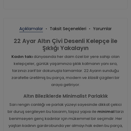
Açıklamalar
Taksit Seçenekleri
Yorumlar
22 Ayar Altın Çivi Desenli Kelepçe ile
Şıklığı Yakalayın
Kadın takı
dünyasında her daim özel bir yere sahip olan
kelepçeler, günlük yaşamınıza şıklık katmanın yanı sıra,
tarzınızı zarif bir dokunuşla tamamlar. 22 Ayarın sunduğu
zarafetle üretilmiş bu parça, modern ve
klasik
çizgileri bir
araya getiriyor.
Altın Bileziklerde Minimalist Parlaklık
Sarı rengin canlılığı ve parlak yüzeyi sayesinde dikkat çekici
bir duruş sergileyen bu tasarım, taşsız yapısı ile
minimal
tarzı
benimseyen genç kadınlar için mükemmel bir seçimdir. Her
yaştan kadının gardırobunda yer almayı hak eden bu parça,