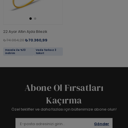
22 Ayar Altın Ajda Bilezik
₺74.064,20
₺70.360,99
Havale ile %10
Vade farksız 3
indirim
taksit
Abone Ol Fırsatları
Kaçırma
Özel teklifler ve daha fazlası için bültenimize abone olun!
Gönder