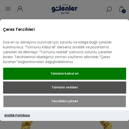
0
Ana sayfa
/
Bileklik
/
22 Ayar Altın Bileklik
/
Çerez Tercihleri
22 Ayar Altın Döngülü Bileklik
Size en iyi deneyimi sunmak için zorunlu ve isteğe bağlı çerezler
22 Ayar Altın Döngülü Bileklik
kullanıyoruz. “Tümünü kabul et” derseniz analitik ve pazarlama
çerezleri de etkinleşir. “Tümünü reddet” yalnızca zorunlu çerezleri
bırakır. Tercihlerinizi dilediğiniz zaman sayfanın altındaki “Çerez
Ayarları” bağlantısından değiştirebilirsiniz.
Tümünü kabul et
Tümünü reddet
Tercihleri yönet
Gizlilik Politikası