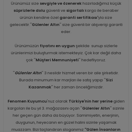
Ürünümüz size
sevgiyle ve özenerek
hazırladığımız küçük
süprizlerle dolu
güvenli ve
sigortalı
kargo ile beraber
ürünün kendine özel
garanti sertifikası'
yla size
gelecektir.''
Gülenler Altın
'' size güvenli bir alışverişi garanti
eder.
Ürünümüzün
fiyatını en uygun
şekilde sunup sizlerle
ürünlerimizi buluşturmak istemekteyiz. Çok kar değil daha
çok ''
Müşteri Memnuniyeti
'' hedefliyoruz.
''
Gülenler Altın
'' 3 nesildir hizmet veren bir aile şirketidir.
Burada minumum kar marjları ile satış yapıp ''
Sizi
Kazanmak
'' her zaman önceliğimizdir.
Fenomen Kuyumcu
'nuz olarak
Türkiye'nin her yerine
giden
kargoları ile bu yıl 3. mağazasını açan ''
Gülenler Altın
'' sizinle
her geçen gün daha da büyüyor. Samimiyetin, enerjinin,
duygunun, heyecanın en güzel halini sizinle yaşamak
muazzam. Bizi taçlandıran sloganımız
''Gülen İnsanların