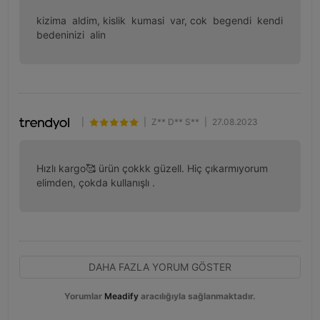
kizima  aldim, kislik  kumasi  var, cok  begendi  kendi  
bedeninizi  alin
|
|
Z** D** S**
|
27.08.2023
Hızlı kargo🥰 ürün çokkk güzell. Hiç çıkarmıyorum 
elimden, çokda kullanışlı .
DAHA FAZLA YORUM GÖSTER
Yorumlar
Meadify
aracılığıyla sağlanmaktadır.