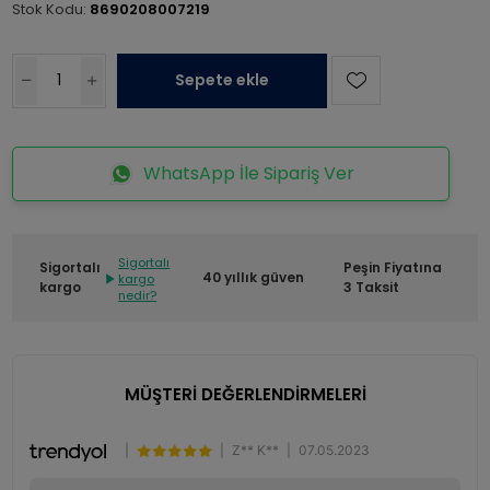
Stok Kodu:
8690208007219
Sepete ekle
WhatsApp İle Sipariş Ver
Sigortalı
Sigortalı
Peşin Fiyatına
40 yıllık güven
kargo
kargo
3 Taksit
nedir?
MÜŞTERİ DEĞERLENDİRMELERİ
|
|
Z** K**
|
07.05.2023