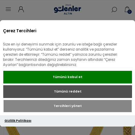
0
Ana sayfa
/
Set & Takım
/
Hasır Altın Setler
/
Çerez Tercihleri
22 Ayar Altın Dorika Hasır Set
Size en iyi deneyimi sunmak için zorunlu ve isteğe bağlı çerezler
22 Ayar Altın Dorika Hasır Set
kullanıyoruz. “Tümünü kabul et” derseniz analitik ve pazarlama
çerezleri de etkinleşir. “Tümünü reddet” yalnızca zorunlu çerezleri
bırakır. Tercihlerinizi dilediğiniz zaman sayfanın altındaki “Çerez
Ayarları” bağlantısından değiştirebilirsiniz.
Tümünü kabul et
Tümünü reddet
Tercihleri yönet
Gizlilik Politikası