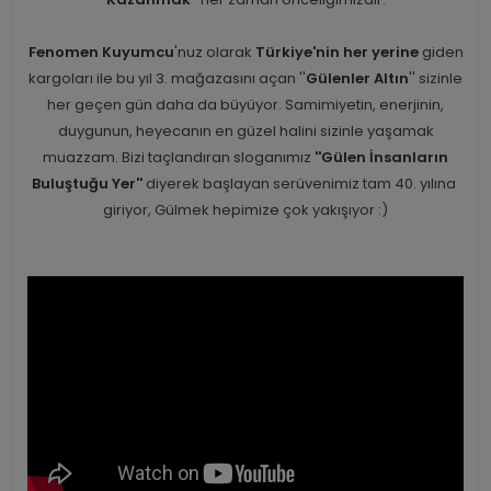
Fenomen Kuyumcu
'nuz olarak
Türkiye'nin her yerine
giden
kargoları ile bu yıl 3. mağazasını açan ''
Gülenler Altın
'' sizinle
her geçen gün daha da büyüyor. Samimiyetin, enerjinin,
duygunun, heyecanın en güzel halini sizinle yaşamak
muazzam. Bizi taçlandıran sloganımız
''Gülen İnsanların
Buluştuğu Yer''
diyerek başlayan serüvenimiz tam 40. yılına
giriyor, Gülmek hepimize çok yakışıyor :)