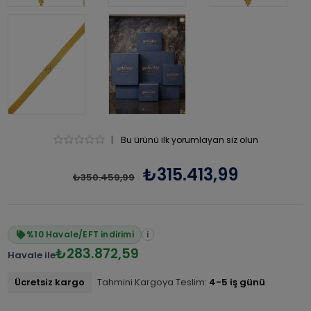
|
Bu ürünü ilk yorumlayan siz olun
₺315.413,99
₺350.459,99
%10 Havale/EFT indirimi
i
₺283.872,59
Havale ile
Ücretsiz kargo
Tahmini Kargoya Teslim:
4-5 iş günü