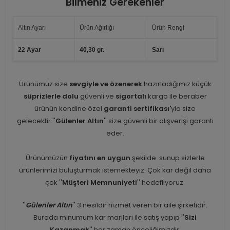
Bilmeniz Gerekenler
Altın Ayarı
Ürün Ağırlığı
Ürün Rengi
22 Ayar
40,30 gr.
Sarı
Ürünümüz size
sevgiyle ve özenerek
hazırladığımız küçük
süprizlerle dolu
güvenli ve
sigortalı
kargo ile beraber
ürünün kendine özel
garanti sertifikası'
yla size
gelecektir.''
Gülenler Altın
'' size güvenli bir alışverişi garanti
eder.
Ürünümüzün
fiyatını en uygun
şekilde sunup sizlerle
ürünlerimizi buluşturmak istemekteyiz. Çok kar değil daha
çok ''
Müşteri Memnuniyeti
'' hedefliyoruz.
''
Gülenler Altın
'' 3 nesildir hizmet veren bir aile şirketidir.
Burada minumum kar marjları ile satış yapıp ''
Sizi
Kazanmak
'' her zaman önceliğimizdir.