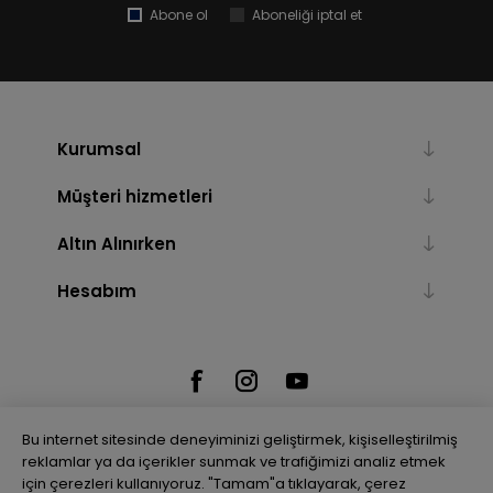
Abone ol
Aboneliği iptal et
Kurumsal
Müşteri hizmetleri
Altın Alınırken
Hesabım
Bu internet sitesinde deneyiminizi geliştirmek, kişiselleştirilmiş
reklamlar ya da içerikler sunmak ve trafiğimizi analiz etmek
için çerezleri kullanıyoruz. "Tamam"a tıklayarak, çerez
Powered by
nopCommerce