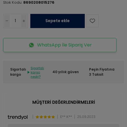
Stok Kodu:
8690208015276
Sepete ekle
WhatsApp İle Sipariş Ver
Sigortalı
Sigortalı
Peşin Fiyatına
40 yıllık güven
kargo
kargo
3 Taksit
nedir?
MÜŞTERİ DEĞERLENDİRMELERİ
|
|
E** K**
|
25.09.2023