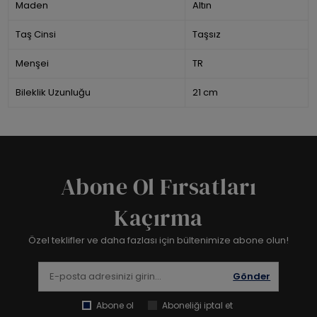
Maden
Altın
Taş Cinsi
Taşsız
Menşei
TR
Bileklik Uzunluğu
21 cm
Abone Ol Fırsatları
Kaçırma
Özel teklifler ve daha fazlası için bültenimize abone olun!
Gönder
Abone ol
Aboneliği iptal et