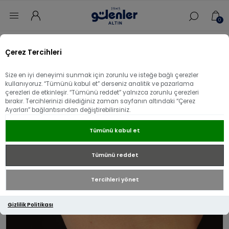
0
Ana sayfa
/
Bileklik
/
Altın Bileklik
/
Ataç Altın Bileklik
/
Çerez Tercihleri
22 Ayar Altın Geometrik Model Ataç Bileklik
Size en iyi deneyimi sunmak için zorunlu ve isteğe bağlı çerezler
22 Ayar Altın Geometrik Model Ataç
kullanıyoruz. “Tümünü kabul et” derseniz analitik ve pazarlama
çerezleri de etkinleşir. “Tümünü reddet” yalnızca zorunlu çerezleri
Bileklik
bırakır. Tercihlerinizi dilediğiniz zaman sayfanın altındaki “Çerez
Ayarları” bağlantısından değiştirebilirsiniz.
Tümünü kabul et
Tümünü reddet
Tercihleri yönet
Gizlilik Politikası