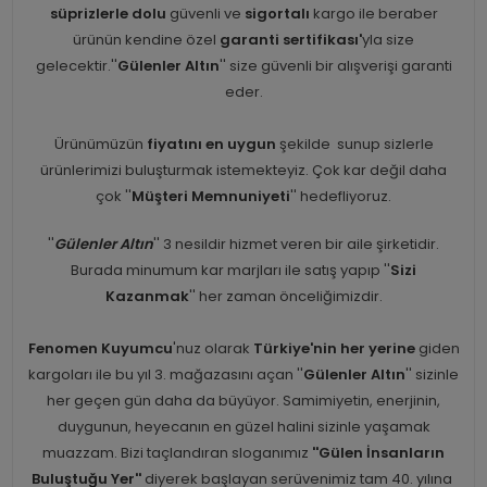
süprizlerle dolu
güvenli ve
sigortalı
kargo ile beraber
ürünün kendine özel
garanti sertifikası'
yla size
gelecektir.''
Gülenler Altın
'' size güvenli bir alışverişi garanti
eder.
Ürünümüzün
fiyatını en uygun
şekilde sunup sizlerle
ürünlerimizi buluşturmak istemekteyiz. Çok kar değil daha
çok ''
Müşteri Memnuniyeti
'' hedefliyoruz.
''
Gülenler Altın
'' 3 nesildir hizmet veren bir aile şirketidir.
Burada minumum kar marjları ile satış yapıp ''
Sizi
Kazanmak
'' her zaman önceliğimizdir.
Fenomen Kuyumcu
'nuz olarak
Türkiye'nin her yerine
giden
kargoları ile bu yıl 3. mağazasını açan ''
Gülenler Altın
'' sizinle
her geçen gün daha da büyüyor. Samimiyetin, enerjinin,
duygunun, heyecanın en güzel halini sizinle yaşamak
muazzam. Bizi taçlandıran sloganımız
''Gülen İnsanların
Buluştuğu Yer''
diyerek başlayan serüvenimiz tam 40. yılına