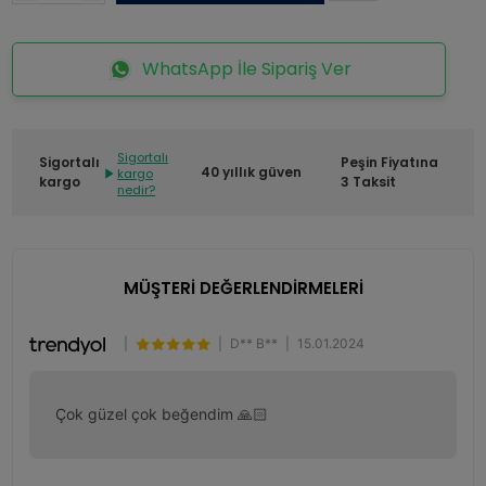
WhatsApp İle Sipariş Ver
Sigortalı
Sigortalı
Peşin Fiyatına
40 yıllık güven
kargo
kargo
3 Taksit
nedir?
MÜŞTERİ DEĞERLENDİRMELERİ
|
|
D** B**
|
15.01.2024
Çok güzel çok beğendim 🙏🏻