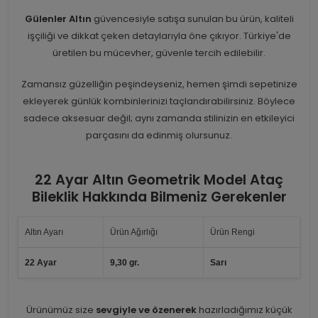
Gülenler Altın
güvencesiyle satışa sunulan bu ürün, kaliteli
işçiliği ve dikkat çeken detaylarıyla öne çıkıyor. Türkiye'de
üretilen bu mücevher, güvenle tercih edilebilir.
Zamansız güzelliğin peşindeyseniz, hemen şimdi sepetinize
ekleyerek günlük kombinlerinizi taçlandırabilirsiniz. Böylece
sadece aksesuar değil; aynı zamanda stilinizin en etkileyici
parçasını da edinmiş olursunuz.
22 Ayar Altın Geometrik Model Ataç
Bileklik Hakkında Bilmeniz Gerekenler
Altın Ayarı
Ürün Ağırlığı
Ürün Rengi
22 Ayar
9,30 gr.
Sarı
Ürünümüz size
sevgiyle ve özenerek
hazırladığımız küçük