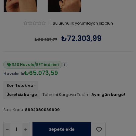
|
Bu ürünü ilk yorumlayan siz olun
₺72.303,99
₺80.337,77
%10 Havale/EFT indirimi
i
₺65.073,59
Havale ile
Son 1 stok var
Ücretsiz kargo
Tahmini Kargoya Teslim:
Aynı gün kargo!
Stok Kodu:
8692080039609
Sepete ekle