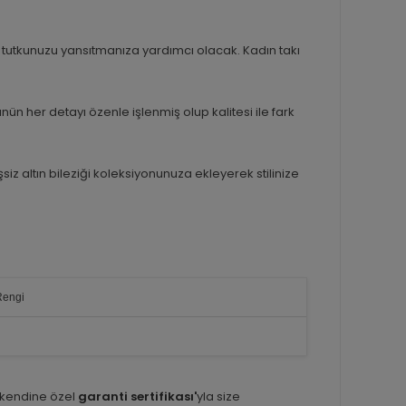
utkunuzu yansıtmanıza yardımcı olacak. Kadın takı
n her detayı özenle işlenmiş olup kalitesi ile fark
z altın bileziği koleksiyonunuza ekleyerek stilinize
Rengi
 kendine özel
garanti sertifikası'
yla size