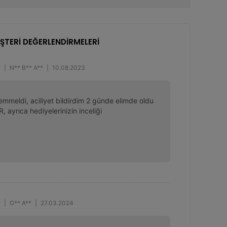
ŞTERİ DEĞERLENDİRMELERİ
|
N** B** A**
|
10.08.2023
emmeldi, aciliyet bildirdim 2 günde elimde oldu 
 ayrıca hediyelerinizin inceliği
|
G** A**
|
27.03.2024