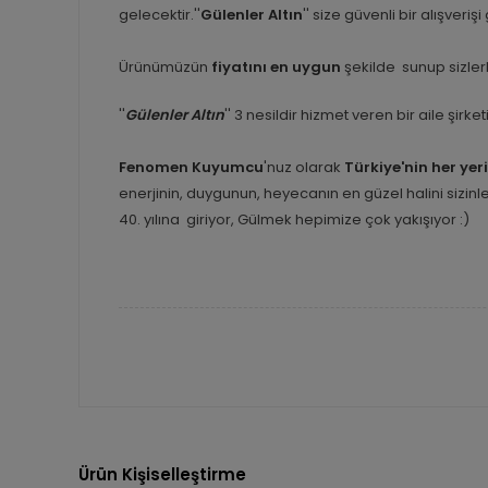
gelecektir.''
Gülenler Altın
'' size güvenli bir alışveriş
Ürünümüzün
fiyatını en uygun
şekilde sunup sizlerl
''
Gülenler Altın
'' 3 nesildir hizmet veren bir aile şirk
Fenomen Kuyumcu
'nuz olarak
Türkiye'nin her yer
enerjinin, duygunun, heyecanın en güzel halini sizi
40. yılına giriyor, Gülmek hepimize çok yakışıyor :)
Ürün Kişiselleştirme