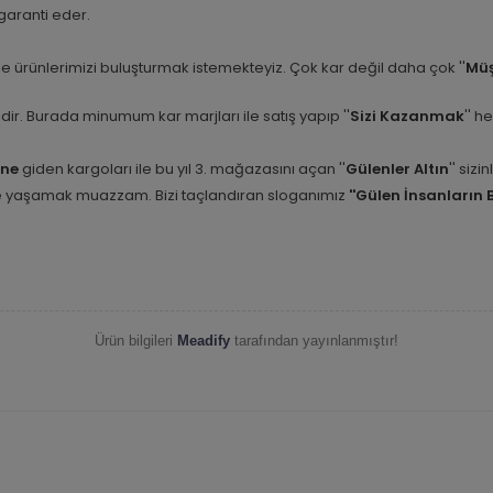
i garanti eder.
e ürünlerimizi buluşturmak istemekteyiz. Çok kar değil daha çok ''
Müş
etidir. Burada minumum kar marjları ile satış yapıp ''
Sizi Kazanmak
'' h
ine
giden kargoları ile bu yıl 3. mağazasını açan ''
Gülenler Altın
'' siz
nle yaşamak muazzam. Bizi taçlandıran sloganımız
''Gülen İnsanların 
Ürün bilgileri
Meadify
tarafından yayınlanmıştır!