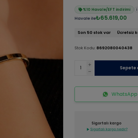
%10 Havale/EFT indirimi
i
₺65.619,00
Havale ile
Son 50 stok var
Ücretsiz 
Stok Kodu:
8692080040438
Sepete 
WhatsApp İ
Sigortalı kargo
Sigortalı kargo nedir?