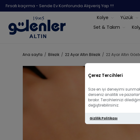
Fırsatı kaçırma - Sende Ev Konforunda Alışveriş Yap !!!
Kolye
Yüzük
Set & Takım
Kol
Ana sayfa
/
Bilezik
/
22 Ayar Altın Bilezik
/
22 Ayar Altın Göste
Çerez Tercihleri
Size en iyi deneyimi sunmak 
derseniz analitik ve pazarla
bırakır. Tercihlerinizi diled
değiştirebilirsiniz.
Gizlilik Politikası