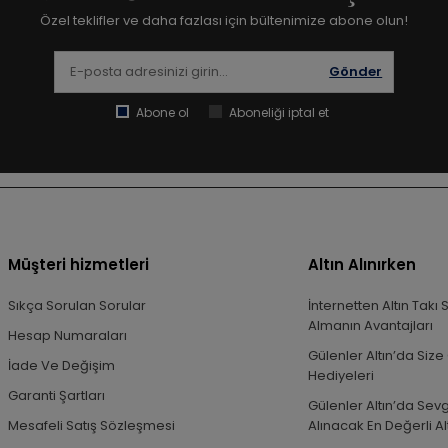
Özel teklifler ve daha fazlası için bültenimize abone olun!
Gönder
Abone ol
Aboneliği iptal et
Müşteri hizmetleri
Altın Alınırken
Sıkça Sorulan Sorular
İnternetten Altın Takı 
Almanın Avantajları
Hesap Numaraları
Gülenler Altın’da Size 
İade Ve Değişim
Hediyeleri
Garanti Şartları
Gülenler Altın’da Sevg
Mesafeli Satış Sözleşmesi
Alınacak En Değerli Alt