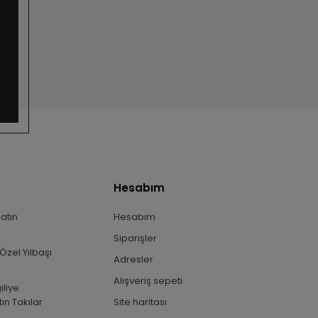
Hesabım
Satın
Hesabım
Siparişler
Özel Yılbaşı
Adresler
Alışveriş sepeti
iliye
ın Takılar
Site haritası