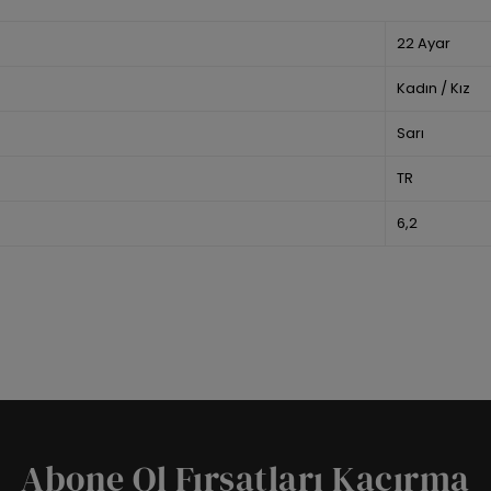
22 Ayar
Kadın / Kız
Sarı
TR
6,2
Abone Ol Fırsatları Kaçırma