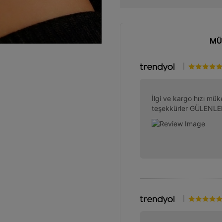
MÜ
|
İlgi ve kargo hızı mük
teşekkürler GÜLENLER,
|