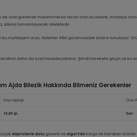
e özel günlerde mükemmel bir tercih olan bu bilezik, modaya olan t
stilinizi tamamlayacak niteliktedir.
bu muhteşem ürün, Gülenler Altın güvencesiyle sizlere sunuluyor. Ürünü
kendinizi daha da özel hissedeceksiniz. Şimdi harekete geçin ve bu eşsi
ram Ajda Bilezik Hakkında Bilmeniz Gerekenler
Ürün Ağırlığı
Ürün 
10,00 gr.
Sarı
 küçük
süprizlerle dolu
güvenli ve
sigortalı
kargo ile beraber ürünün