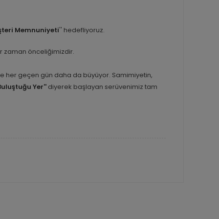
teri Memnuniyeti
'' hedefliyoruz.
er zaman önceliğimizdir.
inle her geçen gün daha da büyüyor. Samimiyetin,
Buluştuğu Yer''
diyerek başlayan serüvenimiz tam