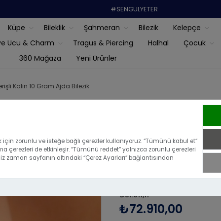
#SENGULYETER
Küpe
Bileklik
Şahmeran
Bilezik
Kelepçe
ye Ucu & Charm
Tragus & Piercing
Halhal
Çocuk
360 Mağaza
Yeni Ürünler
rişli Kalın 10 Gram Ajda Bilezik
22 Ayar Altın
Gram Ajda Bi
için zorunlu ve isteğe bağlı çerezler kullanıyoruz. “Tümünü kabul et”
ma çerezleri de etkinleşir. “Tümünü reddet” yalnızca zorunlu çerezleri
iğiniz zaman sayfanın altındaki “Çerez Ayarları” bağlantısından
|
Bu ürünü ilk yoru
₺81.011,11
₺72.910,00