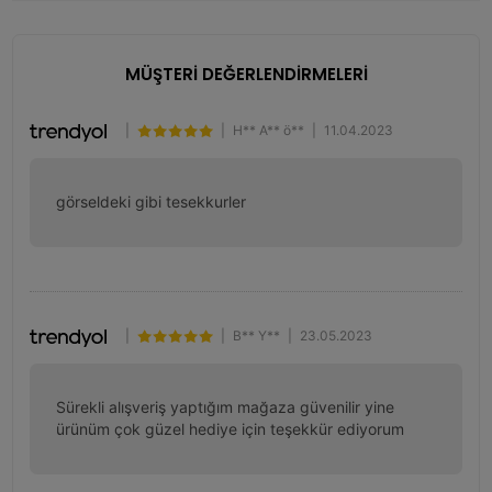
MÜŞTERİ DEĞERLENDİRMELERİ
|
|
H** A** ö**
|
11.04.2023
görseldeki gibi tesekkurler
|
|
B** Y**
|
23.05.2023
Sürekli alışveriş yaptığım mağaza güvenilir yine 
ürünüm çok güzel hediye için teşekkür ediyorum