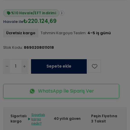
%10 Havale/EFT indirimi
i
₺220.124,69
Havale ile
Ücretsiz kargo
Tahmini Kargoya Teslim:
4-5 iş günü
Stok Kodu:
8690208011018
Sepete ekle
WhatsApp İle Sipariş Ver
Sigortalı
Sigortalı
Peşin Fiyatına
40 yıllık güven
kargo
kargo
3 Taksit
nedir?