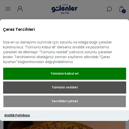
0
Ana sayfa
/
Kelepçe
/
Taşlı Altın Kelepçe
/
Çerez Tercihleri
22 Ayar Altın Göz Boncuklu Kelepçe
Size en iyi deneyimi sunmak için zorunlu ve isteğe bağlı çerezler
22 Ayar Altın Göz Boncuklu Kelepçe
kullanıyoruz. “Tümünü kabul et” derseniz analitik ve pazarlama
çerezleri de etkinleşir. “Tümünü reddet” yalnızca zorunlu çerezleri
bırakır. Tercihlerinizi dilediğiniz zaman sayfanın altındaki “Çerez
Ayarları” bağlantısından değiştirebilirsiniz.
Tümünü kabul et
Tümünü reddet
Tercihleri yönet
Gizlilik Politikası