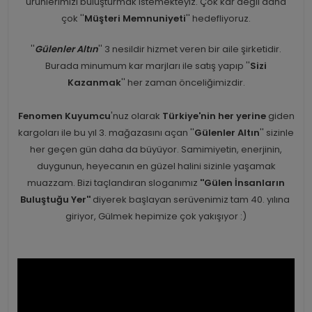
ürünlerimizi buluşturmak istemekteyiz. Çok kar değil daha
çok ''
Müşteri Memnuniyeti
'' hedefliyoruz.
''
Gülenler Altın
'' 3 nesildir hizmet veren bir aile şirketidir.
Burada minumum kar marjları ile satış yapıp ''
Sizi
Kazanmak
'' her zaman önceliğimizdir.
Fenomen Kuyumcu
'nuz olarak
Türkiye'nin her yerine
giden
kargoları ile bu yıl 3. mağazasını açan ''
Gülenler Altın
'' sizinle
her geçen gün daha da büyüyor. Samimiyetin, enerjinin,
duygunun, heyecanın en güzel halini sizinle yaşamak
muazzam. Bizi taçlandıran sloganımız
''Gülen İnsanların
Buluştuğu Yer''
diyerek başlayan serüvenimiz tam 40. yılına
giriyor, Gülmek hepimize çok yakışıyor :)