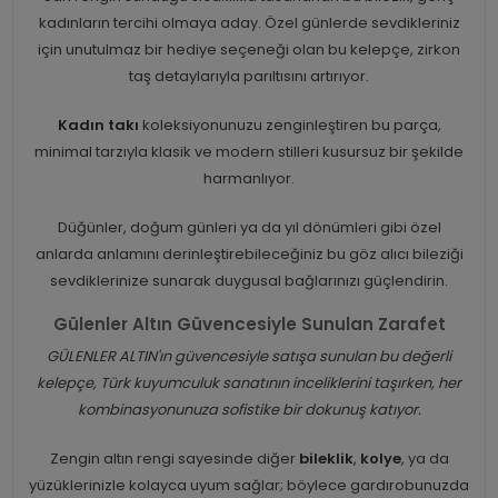
kadınların tercihi olmaya aday. Özel günlerde sevdikleriniz
için unutulmaz bir hediye seçeneği olan bu kelepçe, zirkon
taş detaylarıyla parıltısını artırıyor.
Kadın takı
koleksiyonunuzu zenginleştiren bu parça,
minimal tarzıyla klasik ve modern stilleri kusursuz bir şekilde
harmanlıyor.
Düğünler, doğum günleri ya da yıl dönümleri gibi özel
anlarda anlamını derinleştirebileceğiniz bu göz alıcı bileziği
sevdiklerinize sunarak duygusal bağlarınızı güçlendirin.
Gülenler Altın Güvencesiyle Sunulan Zarafet
GÜLENLER ALTIN'ın güvencesiyle satışa sunulan bu değerli
kelepçe, Türk kuyumculuk sanatının inceliklerini taşırken, her
kombinasyonunuza sofistike bir dokunuş katıyor.
Zengin altın rengi sayesinde diğer
bileklik
,
kolye
, ya da
yüzüklerinizle kolayca uyum sağlar; böylece gardırobunuzda