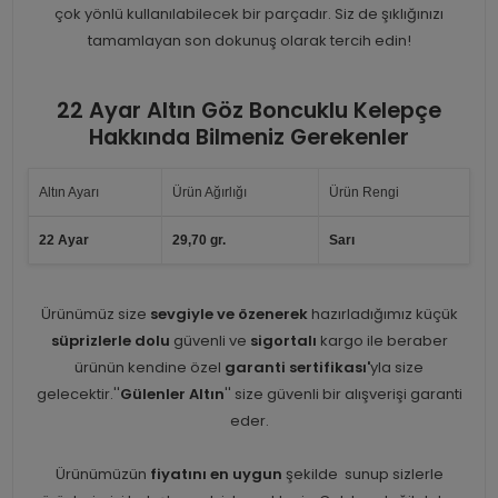
çok yönlü kullanılabilecek bir parçadır. Siz de şıklığınızı
tamamlayan son dokunuş olarak tercih edin!
22 Ayar Altın Göz Boncuklu Kelepçe
Hakkında Bilmeniz Gerekenler
Altın Ayarı
Ürün Ağırlığı
Ürün Rengi
22 Ayar
29,70 gr.
Sarı
Ürünümüz size
sevgiyle ve özenerek
hazırladığımız küçük
süprizlerle dolu
güvenli ve
sigortalı
kargo ile beraber
ürünün kendine özel
garanti sertifikası'
yla size
gelecektir.''
Gülenler Altın
'' size güvenli bir alışverişi garanti
eder.
Ürünümüzün
fiyatını en uygun
şekilde sunup sizlerle