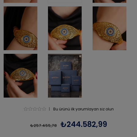
|
Bu ürünü ilk yorumlayan siz olun
₺244.582,99
₺257.455,78